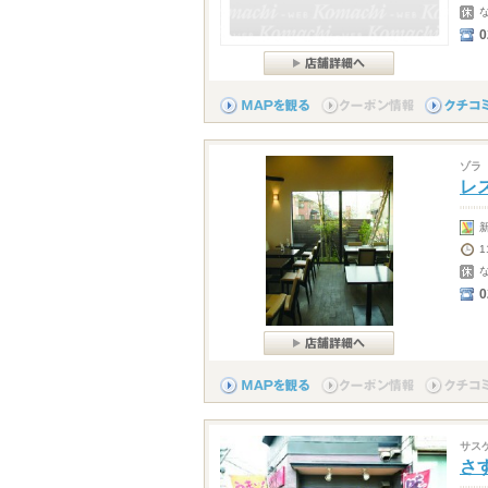
0
ゾラ
レス
1
0
サス
さ