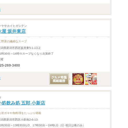
キヤサカイヒガシテン
木屋 坂井東店
と野菜の繊細なスープ
新潟県新潟市西区坂井東5-1-13-2
11時30分～14時※スープなくなり次第終了
水曜
25-269-3400
ウ
い処飲み処 五郎 小新店
な岩ガキや魚料理をたっぷり堪能
新潟県新潟市西区小新南2-6-13
11時30分～13時30分LO、17時30分～24時LO（日･祝日は夜のみ）