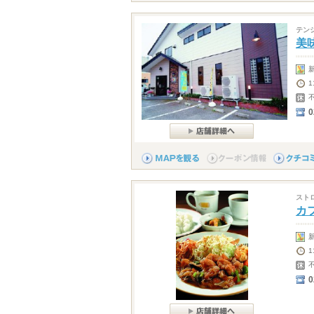
テン
美
1
0
スト
カ
0