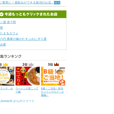
ご褒美に！昼飲みができる新潟のお店...
ン屋 喜十郎
呀
たまるカフェ
六代 農家の嫁がむすぶおにぎり屋
み家
のランチ・お
ラーメン大賞こって
B級！ご当地！新潟
ん
り編
ケンミングルメ～上
越編～
u_komachi からのツイート