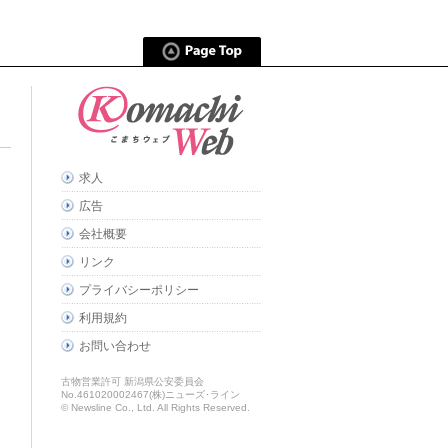
求人
広告
会社概要
リンク
プライバシーポリシー
利用規約
お問い合わせ
古物営業許可 新潟県公安委員会
No.461020002467(株)ニューズ･ライン
© Newsline Co., Ltd. All Rights Reserved.