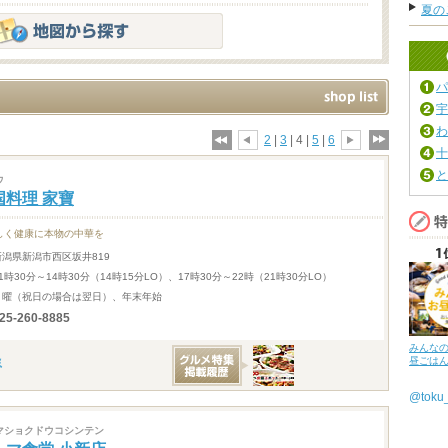
夏の
パ
宇
わ
2
|
3
| 4 |
5
|
6
十
と
ウ
国料理 家寶
しく健康に本物の中華を
新潟県新潟市西区坂井819
1時30分～14時30分（14時15分LO）、17時30分～22時（21時30分LO）
月曜（祝日の場合は翌日）、年末年始
25-260-8885
みんな
昼ごは
@tok
マショクドウコシンテン