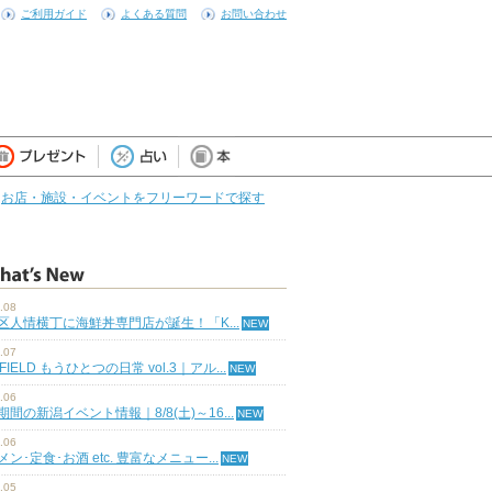
ご利用ガイド
よくある質問
お問い合わせ
お店・施設・イベントをフリーワードで探す
.08
区人情横丁に海鮮丼専門店が誕生！「K...
.07
 FIELD もうひとつの日常 vol.3｜アル...
.06
期間の新潟イベント情報｜8/8(土)～16...
.06
ン･定食･お酒 etc. 豊富なメニュー...
.05