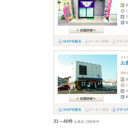
1
0
ミナ
お
地魚
1
0
31～40件
を表示 / 365件中