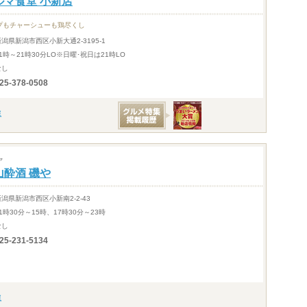
ルマ食堂 小新店
プもチャーシューも鶏尽くし
新潟県新潟市西区小新大通2-3195-1
1時～21時30分LO※日曜･祝日は21時LO
なし
25-378-0508
ヤ
山酔酒 磯や
新潟県新潟市西区小新南2-2-43
1時30分～15時、17時30分～23時
なし
25-231-5134