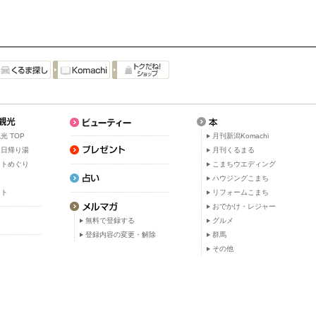
光 TOP
月刊新潟Komachi
・日帰り湯
月刊くるまる
ットめぐり
こまちウエディング
ト
ハウジングこまち
ット
リフォームこまち
おでかけ・レジャー
無料で登録する
グルメ
登録内容の変更・解除
群馬
その他