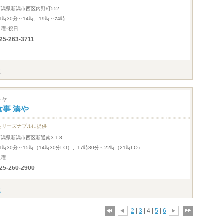
新潟県新潟市西区内野町552
1時30分～14時、19時～24時
日曜･祝日
25-263-3711
トヤ
食事 湊や
をリーズナブルに提供
新潟県新潟市西区新通南3-1-8
1時30分～15時（14時30分LO）、17時30分～22時（21時LO）
火曜
25-260-2900
2
|
3
| 4 |
5
|
6