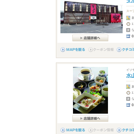
ダ
スー
1
0
イソ
水
1
0