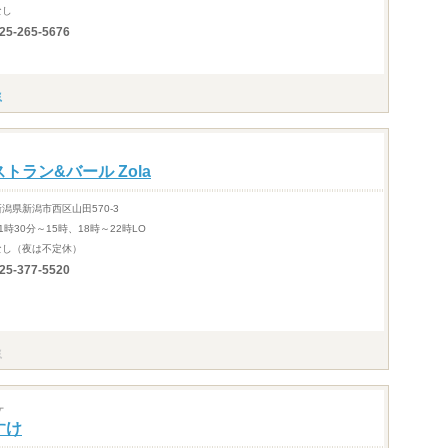
なし
25-265-5676
トラン&バール Zola
新潟県新潟市西区山田570-3
1時30分～15時、18時～22時LO
なし（夜は不定休）
25-377-5520
ケ
すけ