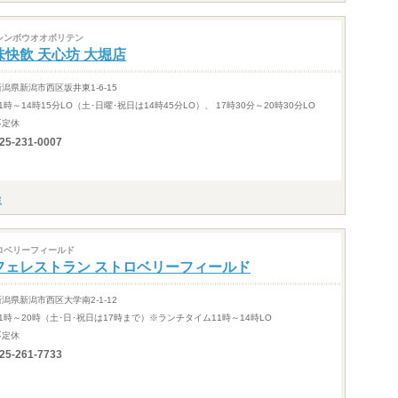
シンボウオオボリテン
味快飲 天心坊 大堀店
新潟県新潟市西区坂井東1-6-15
1時～14時15分LO（土･日曜･祝日は14時45分LO）、 17時30分～20時30分LO
不定休
25-231-0007
ロベリーフィールド
フェレストラン ストロベリーフィールド
新潟県新潟市西区大学南2-1-12
11時～20時（土･日･祝日は17時まで）※ランチタイム11時～14時LO
不定休
25-261-7733