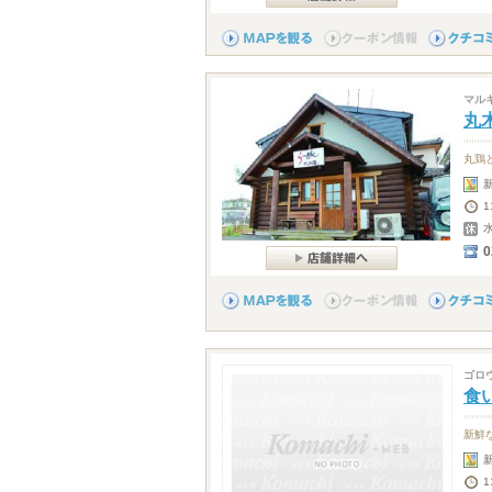
マル
丸
丸鶏
0
ゴロ
食
新鮮