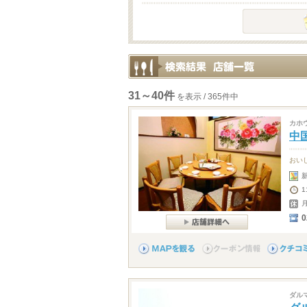
31～40件
を表示 / 365件中
カホ
中
おい
1
0
ダル