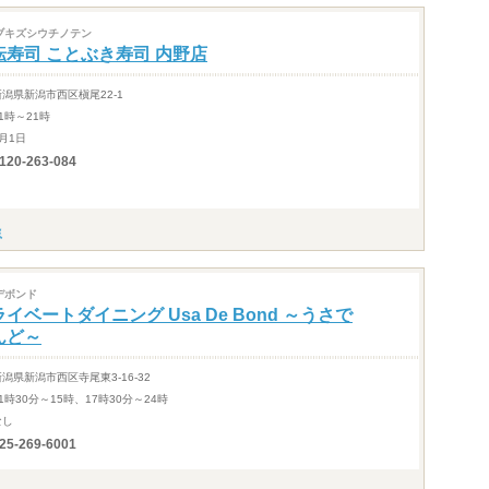
ブキズシウチノテン
転寿司 ことぶき寿司 内野店
新潟県新潟市西区槇尾22-1
1時～21時
月1日
120-263-084
デボンド
イベートダイニング Usa De Bond ～うさで
んど～
新潟県新潟市西区寺尾東3-16-32
1時30分～15時、17時30分～24時
なし
25-269-6001