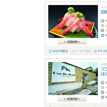
コト
回
1
1
0
ウサ
プラ
ぼ
1
0