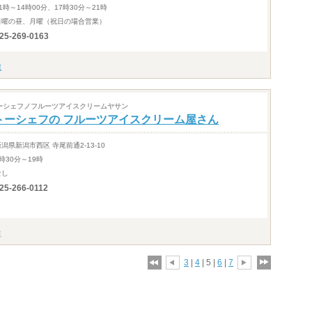
1時～14時00分、17時30分～21時
日曜の昼、月曜（祝日の場合営業）
25-269-0163
ーシェフノフルーツアイスクリームヤサン
トーシェフの フルーツアイスクリーム屋さん
新潟県新潟市西区 寺尾前通2-13-10
9時30分～19時
なし
25-266-0112
3
|
4
| 5 |
6
|
7