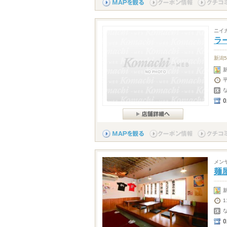
ニイ
ラ
新潟
0
メン
麺
0