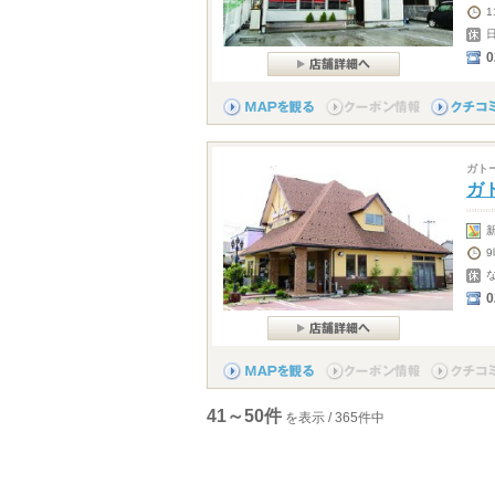
1
0
ガト
ガ
0
41～50件
を表示 / 365件中