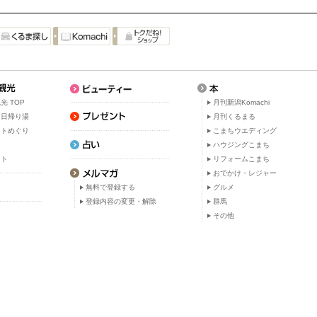
光 TOP
月刊新潟Komachi
・日帰り湯
月刊くるまる
ットめぐり
こまちウエディング
ト
ハウジングこまち
ット
リフォームこまち
おでかけ・レジャー
無料で登録する
グルメ
登録内容の変更・解除
群馬
その他