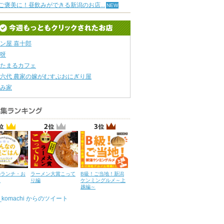
ご褒美に！昼飲みができる新潟のお店...
ン屋 喜十郎
呀
たまるカフェ
六代 農家の嫁がむすぶおにぎり屋
み家
のランチ・お
ラーメン大賞こって
B級！ご当地！新潟
ん
り編
ケンミングルメ～上
越編～
u_komachi からのツイート