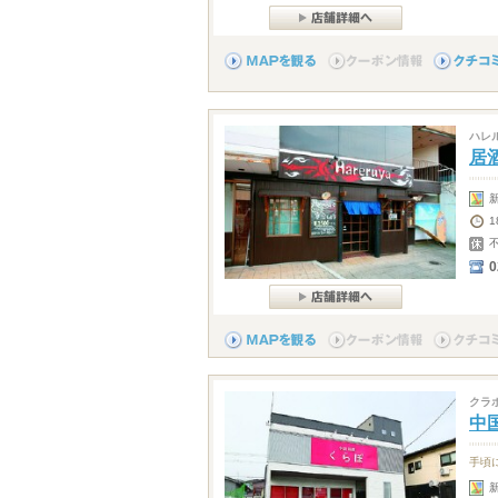
ハレ
居酒
0
クラ
中
手頃