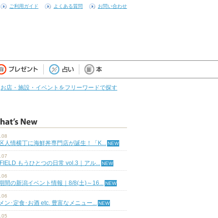
ご利用ガイド
よくある質問
お問い合わせ
お店・施設・イベントをフリーワードで探す
.08
区人情横丁に海鮮丼専門店が誕生！「K...
.07
 FIELD もうひとつの日常 vol.3｜アル...
.06
期間の新潟イベント情報｜8/8(土)～16...
.06
ン･定食･お酒 etc. 豊富なメニュー...
.05