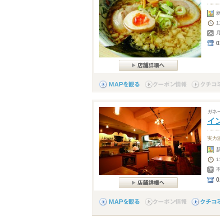
0
ガネ
イ
実力
1
0