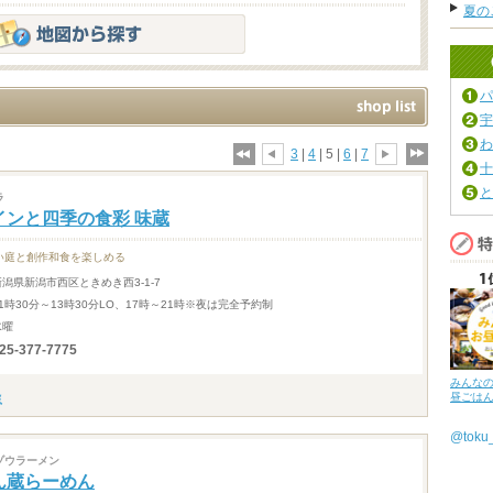
夏の
パ
宇
わ
3
|
4
| 5 |
6
|
7
十
と
ラ
インと四季の食彩 味蔵
い庭と創作和食を楽しめる
新潟県新潟市西区ときめき西3-1-7
11時30分～13時30分LO、17時～21時※夜は完全予約制
水曜
25-377-7775
みんな
昼ごは
@tok
ゾウラーメン
ん蔵らーめん