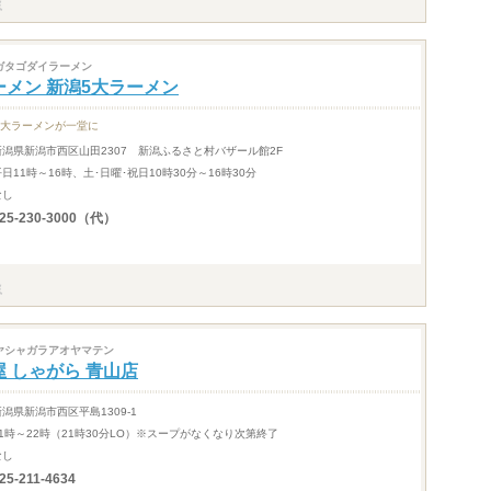
ガタゴダイラーメン
ーメン 新潟5大ラーメン
5大ラーメンが一堂に
新潟県新潟市西区山田2307 新潟ふるさと村バザール館2F
平日11時～16時、土･日曜･祝日10時30分～16時30分
なし
25-230-3000（代）
ヤシャガラアオヤマテン
屋 しゃがら 青山店
新潟県新潟市西区平島1309-1
11時～22時（21時30分LO）※スープがなくなり次第終了
なし
25-211-4634