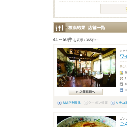
41～50件
を表示 / 365件中
ミク
ワ
美し
0
ゴン
ご