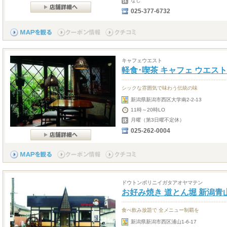
なし
025-377-6732
キャフェウエスト
軽食･喫茶 キャフェ ウエスト
シックな雰囲気で味わう伝統の味
新潟県新潟市西区大学南2-2-13
11時～20時LO
月曜（第3日曜不定休）
025-262-0004
ドウトンボリニイガタアオヤマテン
お好み焼き 道とん堀 新潟青
食べ飲み放題で 全メニュー制覇を
新潟県新潟市西区浦山1-6-17