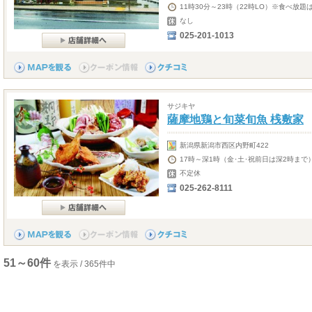
11時30分～23時（22時LO）※食べ放題は
なし
025-201-1013
サジキヤ
薩摩地鶏と旬菜旬魚 桟敷家
新潟県新潟市西区内野町422
17時～深1時（金･土･祝前日は深2時まで
不定休
025-262-8111
51～60件
を表示 / 365件中