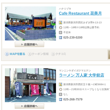
ハナミヅキ
Cafe Restaurant 花美月
新潟県新潟市西区みずき野4-13-13
11時～18時※18時以降は要予約
不定休
025-239-0200
マンニンヤダイガクマエテン
ラーメン 万人家 大学前店
新潟県新潟市西区五十嵐一の町6684-1
11時～21時30分※スープなくなり次第終
なし
025-268-7579