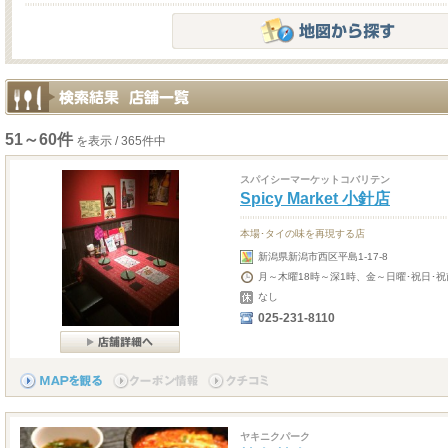
51～60件
を表示 / 365件中
スパイシーマーケットコバリテン
Spicy Market 小針店
本場･タイの味を再現する店
新潟県新潟市西区平島1-17-8
月～木曜18時～深1時、金～日曜･祝日･祝
なし
025-231-8110
ヤキニクパーク