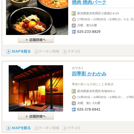
焼肉 焼肉パーク
新潟県新潟市西区小新南2-4-10
17時30分～22時30分（22時LO）※土･
月曜、第3火曜
025-233-8829
カワカミ
四季彩 かわかみ
季節の彩りを大切にした和食店
新潟県新潟市西区寺地483-1
11時30分～14時30分（14時LO）、17時
水曜、第1･3火曜
025-378-6941