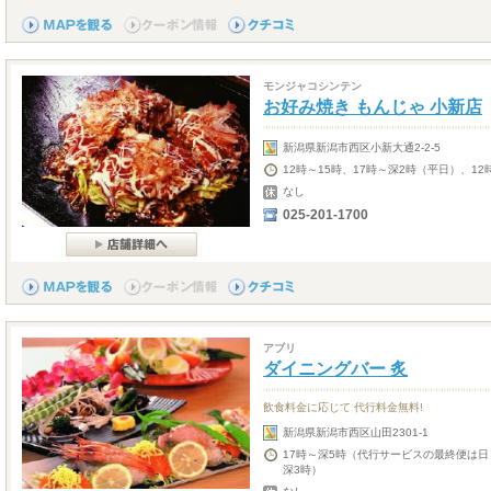
モンジャコシンテン
お好み焼き もんじゃ 小新店
新潟県新潟市西区小新大通2-2-5
12時～15時、17時～深2時（平日）、12
なし
025-201-1700
アブリ
ダイニングバー 炙
飲食料金に応じて 代行料金無料!
新潟県新潟市西区山田2301-1
17時～深5時（代行サービスの最終便は日
深3時）