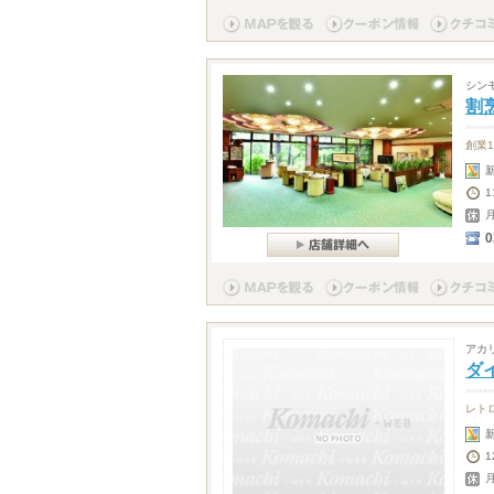
シン
割
創業
1
0
アカ
ダ
レト
1