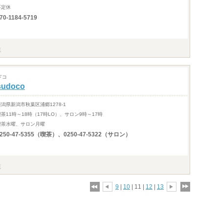
不定休
70-1184-5719
ドコ
sudoco
新潟県新潟市秋葉区浦郷1278-1
喫茶11時～18時（17時LO）、サロン9時～17時
喫茶水曜、サロン月曜
0250-47-5355（喫茶）、0250-47-5322（サロン）
9
|
10
| 11 |
12
|
13