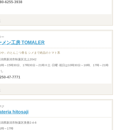
80-6255-3938
ラー
メン工房 TOMALER
のや」のとんこつ香る シメまで絶品のトマト系
新潟県新潟市秋葉区北上2042
1時～15時30分、17時30分～21時※土･日曜･祝日は10時30分～16時、17時～21時
なし
250-47-7771
サジ
ateria hitosaji
新潟県新潟市秋葉区美善2-4-6
1時～17時