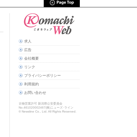
求人
広告
会社概要
リンク
プライバシーポリシー
利用規約
お問い合わせ
古物営業許可 新潟県公安委員会
No.461020002467(株)ニューズ･ライン
© Newsline Co., Ltd. All Rights Reserved.