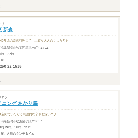
モリ
烹 新森
140年余の割烹料理店で、上質な大人のくつろぎを
新潟県新潟市秋葉区新津本町4-13-11
1時～22時
月曜
250-22-1515
リアン
イニング あかり庵
ロ空間でいただく刺激的な辛さと深いコク
新潟県新潟市秋葉区小須戸3617
2時15時、18時～22時
月曜、火曜のランチタイム