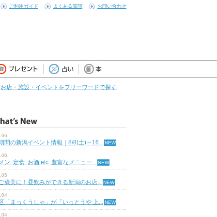
ご利用ガイド
よくある質問
お問い合わせ
お店・施設・イベントをフリーワードで探す
.06
期間の新潟イベント情報｜8/8(土)～16...
.06
ン･定食･お酒 etc. 豊富なメニュー...
.05
ご褒美に！昼飲みができる新潟のお店...
.04
区「まっくうしゃ」が「いっとうや 上...
.04