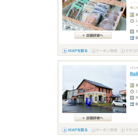
体に
1
～
0
バン
It
0