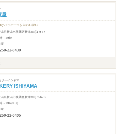
ヤ
家屋
ロなパッケージも 味わい深い
新潟県新潟市秋葉区新津本町4-9-16
時～19時
月曜
250-22-0430
カリーイシヤマ
KERY ISHIYAMA
新潟県新潟市秋葉区新津本町 2-6-32
時～19時30分
日曜
250-22-0405