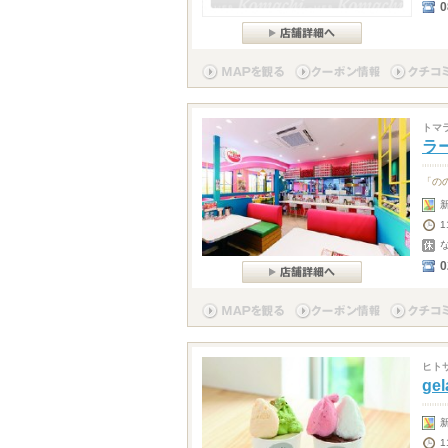
0
トマ
ラー
「の
1
0
ヒト
gel
1