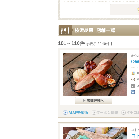
101～110件
を表示 / 140件中
オウ
OW
0
コト
コ