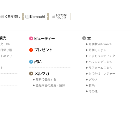
光 TOP
月刊新潟Komachi
・日帰り湯
月刊くるまる
ットめぐり
こまちウエディング
ト
ハウジングこまち
ット
リフォームこまち
おでかけ・レジャー
無料で登録する
グルメ
登録内容の変更・解除
群馬
その他