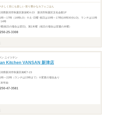
やさしく目にも楽しい 彩り豊かなカフェごはん
新潟県新潟市秋葉区新栄町4-23 新潟市秋葉区文化会館1F
1時～17時（16時LO）※土･日曜･祝日は10時～17時(16時30分LO)、ランチは11時
14時
月曜(祝日の場合は翌日)、第2木曜（祝日の場合は翌週の木曜）
250-25-3308
サン ニイツテン
alian Kitchen VANSAN 新津店
新潟県新潟市秋葉区南町7-23
11時～22時（ランチは15時まで）※変更の場合あり
年末年始
250-47-3581