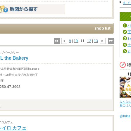
おで
パ
宇
わ
9
|
10
| 11 |
12
|
13
十
と
ルザベーカリー
L the Bakery
新潟県新潟市秋葉区新津4450-1
9時～18時※売り切れ次第終了
火曜
250-47-3003
みんな
昼ごは
@tok
イロカフェ
トイロ カフェ