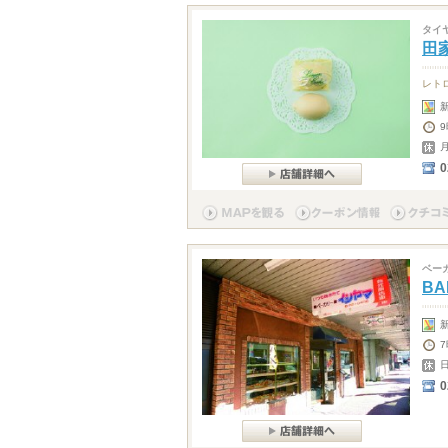
タイ
田
レト
9
0
ベー
BA
7
0