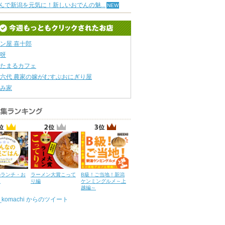
んで新潟を元気に！新しいおでんの魅...
ン屋 喜十郎
呀
たまるカフェ
六代 農家の嫁がむすぶおにぎり屋
み家
のランチ・お
ラーメン大賞こって
B級！ご当地！新潟
ん
り編
ケンミングルメ～上
越編～
u_komachi からのツイート