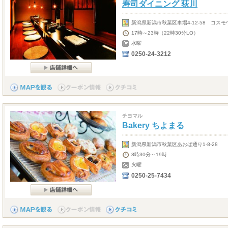
寿司ダイニング 荻川
新潟県新潟市秋葉区車場4-12-58 コス
17時～23時（22時30分LO）
水曜
0250-24-3212
チヨマル
Bakery ちよまる
新潟県新潟市秋葉区あおば通り1-8-28
8時30分～19時
火曜
0250-25-7434