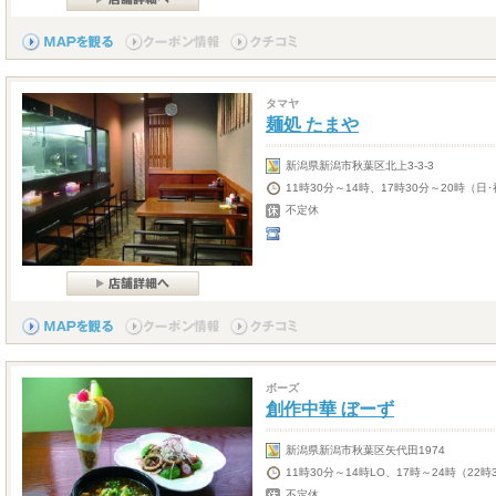
タマヤ
麺処 たまや
新潟県新潟市秋葉区北上3-3-3
11時30分～14時、17時30分～20時（
不定休
ボーズ
創作中華 ぼーず
新潟県新潟市秋葉区矢代田1974
11時30分～14時LO、17時～24時（22時
不定休