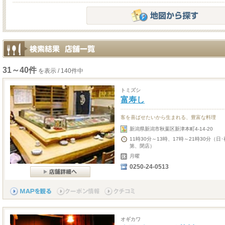
31～40件
を表示 / 140件中
トミズシ
富寿し
客を喜ばせたいから生まれる、豊富な料理
新潟県新潟市秋葉区新津本町4-14-20
11時30分～13時、17時～21時30分
第、閉店）
月曜
0250-24-0513
オギカワ