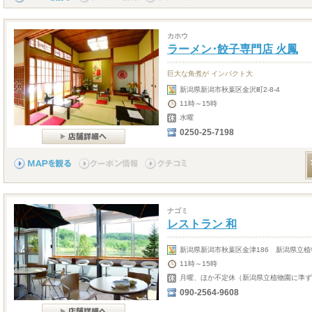
カホウ
ラーメン･餃子専門店 火鳳
巨大な角煮が インパクト大
新潟県新潟市秋葉区金沢町2-8-4
11時～15時
水曜
0250-25-7198
ナゴミ
レストラン 和
新潟県新潟市秋葉区金津186 新潟県立植
11時～15時
月曜、ほか不定休（新潟県立植物園に準ず
090-2564-9608