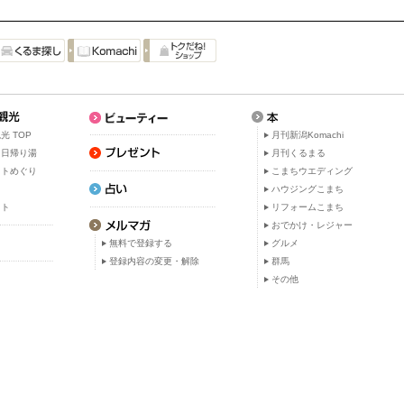
光 TOP
月刊新潟Komachi
・日帰り湯
月刊くるまる
ットめぐり
こまちウエディング
ト
ハウジングこまち
ット
リフォームこまち
おでかけ・レジャー
無料で登録する
グルメ
登録内容の変更・解除
群馬
その他