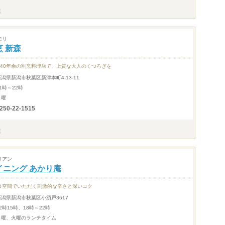
モリ
烹 新森
140年余の割烹料理店で、上質な大人のくつろぎを
新潟県新潟市秋葉区新津本町4-13-11
1時～22時
月曜
250-22-1515
リアン
イニング あかり庵
ロ空間でいただく刺激的な辛さと深いコク
新潟県新潟市秋葉区小須戸3617
2時15時、18時～22時
月曜、火曜のランチタイム