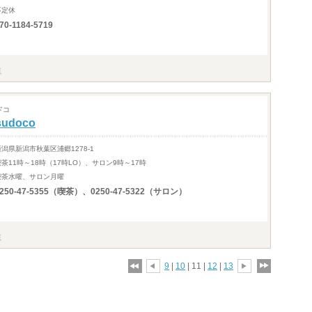
不定休
70-1184-5719
ドコ
sudoco
新潟県新潟市秋葉区浦郷1278-1
喫茶11時～18時（17時LO）、サロン9時～17時
喫茶水曜、サロン月曜
0250-47-5355（喫茶）、0250-47-5322（サロン）
9
|
10
| 11 |
12
|
13