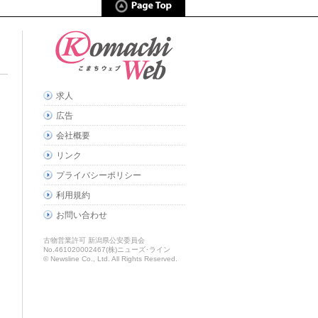
求人
広告
会社概要
リンク
プライバシーポリシー
利用規約
お問い合わせ
古物営業許可 新潟県公安委員会
No.461020002467(株)ニューズ･ライン
© Newsline Co., Ltd. All Rights Reserved.