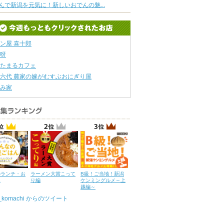
んで新潟を元気に！新しいおでんの魅...
ン屋 喜十郎
呀
たまるカフェ
六代 農家の嫁がむすぶおにぎり屋
み家
のランチ・お
ラーメン大賞こって
B級！ご当地！新潟
ん
り編
ケンミングルメ～上
越編～
u_komachi からのツイート