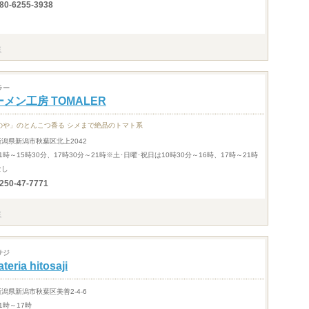
80-6255-3938
ラー
メン工房 TOMALER
のや」のとんこつ香る シメまで絶品のトマト系
新潟県新潟市秋葉区北上2042
1時～15時30分、17時30分～21時※土･日曜･祝日は10時30分～16時、17時～21時
なし
250-47-7771
サジ
ateria hitosaji
新潟県新潟市秋葉区美善2-4-6
1時～17時