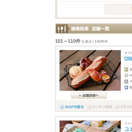
101～110件
を表示 / 140件中
オウ
OW
0
コト
コ