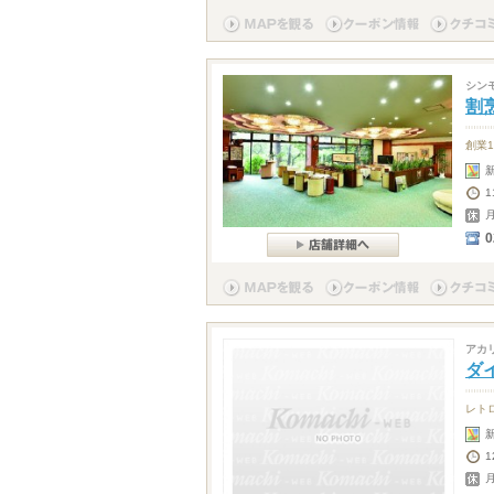
シン
割
創業
1
0
アカ
ダ
レト
1