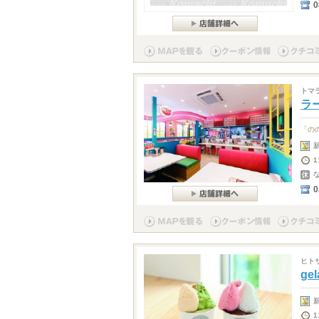
0
トマ
ラー
「の
1
0
ヒト
gel
1