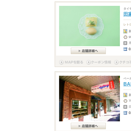
タイ
田
レト
9
0
ベー
BA
7
0