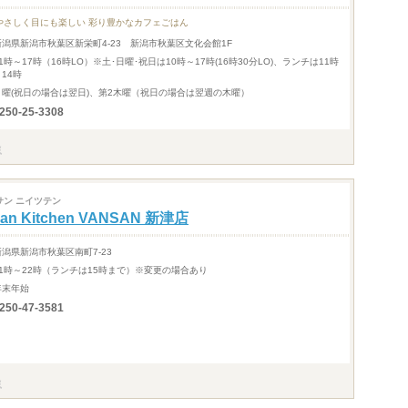
やさしく目にも楽しい 彩り豊かなカフェごはん
新潟県新潟市秋葉区新栄町4-23 新潟市秋葉区文化会館1F
1時～17時（16時LO）※土･日曜･祝日は10時～17時(16時30分LO)、ランチは11時
14時
月曜(祝日の場合は翌日)、第2木曜（祝日の場合は翌週の木曜）
250-25-3308
サン ニイツテン
alian Kitchen VANSAN 新津店
新潟県新潟市秋葉区南町7-23
11時～22時（ランチは15時まで）※変更の場合あり
年末年始
250-47-3581