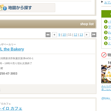
おで
パ
宇
わ
9
|
10
| 11 |
12
|
13
十
と
ルザベーカリー
L the Bakery
新潟県新潟市秋葉区新津4450-1
9時～18時※売り切れ次第終了
火曜
250-47-3003
みんな
昼ごは
@tok
イロカフェ
トイロ カフェ