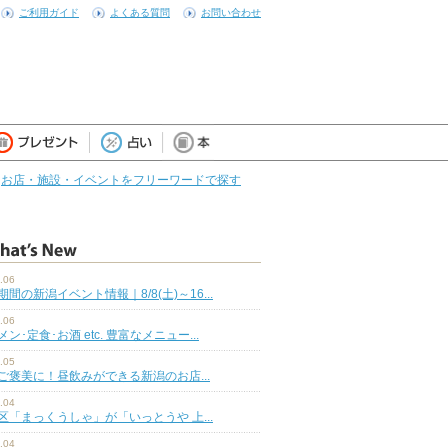
ご利用ガイド
よくある質問
お問い合わせ
お店・施設・イベントをフリーワードで探す
.06
期間の新潟イベント情報｜8/8(土)～16...
.06
ン･定食･お酒 etc. 豊富なメニュー...
.05
ご褒美に！昼飲みができる新潟のお店...
.04
区「まっくうしゃ」が「いっとうや 上...
.04