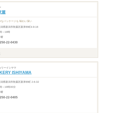
ヤ
家屋
ロなパッケージも 味わい深い
新潟県新潟市秋葉区新津本町4-9-16
時～19時
月曜
250-22-0430
カリーイシヤマ
KERY ISHIYAMA
新潟県新潟市秋葉区新津本町 2-6-32
時～19時30分
日曜
250-22-0405