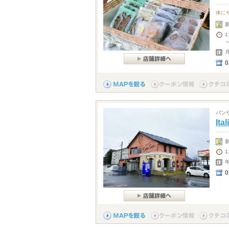
体に
1
～
0
バン
It
0