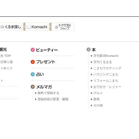
光 TOP
月刊新潟Komachi
・日帰り湯
月刊くるまる
ットめぐり
こまちウエディング
ト
ハウジングこまち
ット
リフォームこまち
おでかけ・レジャー
無料で登録する
グルメ
登録内容の変更・解除
群馬
その他