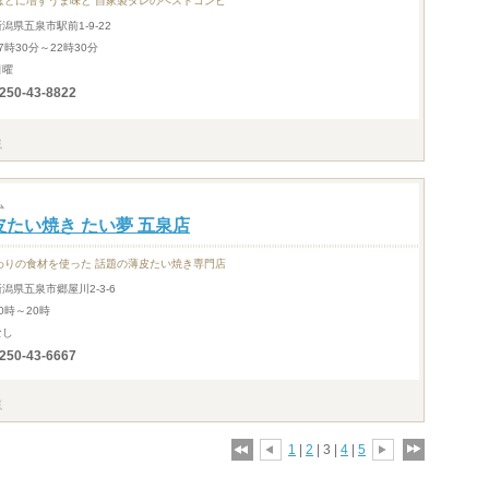
ほどに増すうま味と 自家製ダレのベストコンビ
新潟県五泉市駅前1-9-22
7時30分～22時30分
日曜
250-43-8822
ム
皮たい焼き たい夢 五泉店
わりの食材を使った 話題の薄皮たい焼き専門店
新潟県五泉市郷屋川2-3-6
0時～20時
なし
250-43-6667
1
|
2
| 3 |
4
|
5