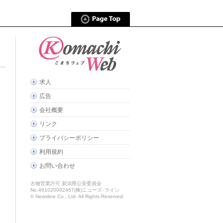
求人
広告
会社概要
リンク
プライバシーポリシー
利用規約
お問い合わせ
古物営業許可 新潟県公安委員会
No.461020002467(株)ニューズ･ライン
© Newsline Co., Ltd. All Rights Reserved.