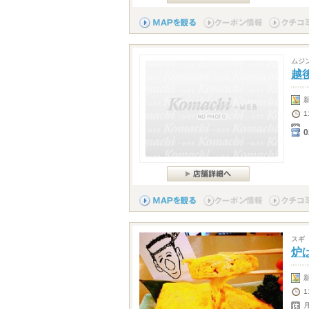
ムジ
越
1
0
スギ
炉