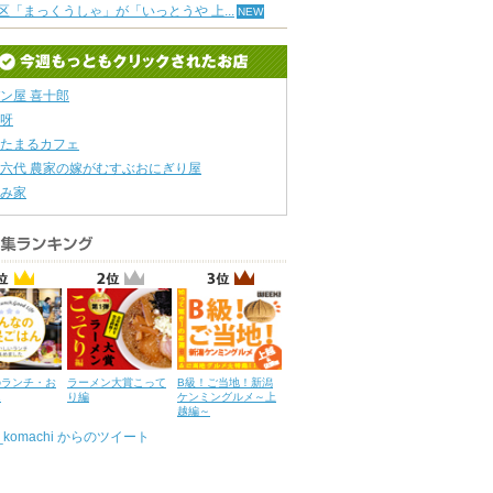
区「まっくうしゃ」が「いっとうや 上...
ン屋 喜十郎
呀
たまるカフェ
六代 農家の嫁がむすぶおにぎり屋
み家
のランチ・お
ラーメン大賞こって
B級！ご当地！新潟
ん
り編
ケンミングルメ～上
越編～
u_komachi からのツイート