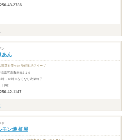
250-43-2786
アン
りあん
の野菜を使った 地産地消スイーツ
新潟県五泉市赤海2-1-4
10時～18時※なくなり次第終了
水･日曜
250-42-1147
キヤ
ルモン焼 柾屋