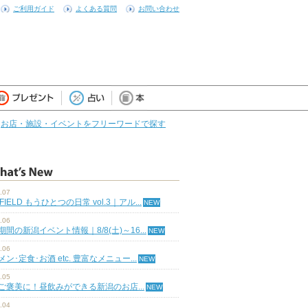
ご利用ガイド
よくある質問
お問い合わせ
お店・施設・イベントをフリーワードで探す
.07
 FIELD もうひとつの日常 vol.3｜アル...
.06
期間の新潟イベント情報｜8/8(土)～16...
.06
ン･定食･お酒 etc. 豊富なメニュー...
.05
ご褒美に！昼飲みができる新潟のお店...
.04