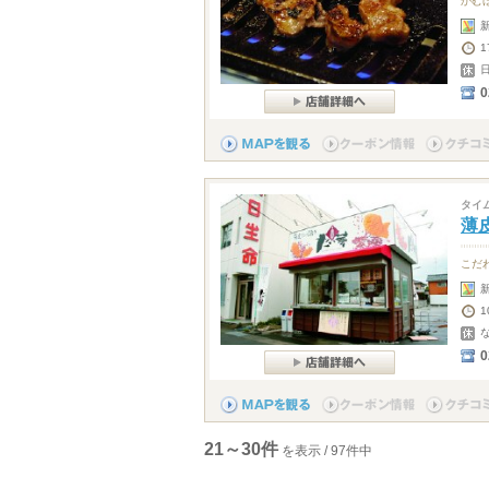
かむ
1
0
タイ
薄
こだ
1
0
21～30件
を表示 / 97件中