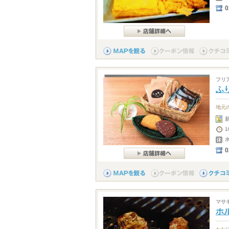
0
フリ
ふ
地元
0
マサ
ホ