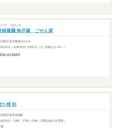
ンゾウ ゴゼンヤ
後秘蔵麺 無尽蔵 ごせん家
新潟県五泉市郷屋川2-3-6
1時30分～22時30分､22時LO（土･日曜は11:00～）
250-43-6663
ばた焼 杉
新潟県五泉市馬場町
11時30分～13時、17時～23時（日曜は夜のみ営業）
月曜