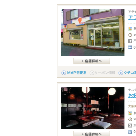
アラ
ア
1
0
ヤス
お
大阪
9
第
0