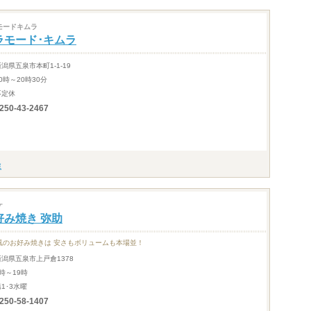
モードキムラ
ラモード･キムラ
新潟県五泉市本町1-1-19
0時～20時30分
不定休
250-43-2467
ケ
好み焼き 弥助
風のお好み焼きは 安さもボリュームも本場並！
新潟県五泉市上戸倉1378
時～19時
1･3水曜
250-58-1407