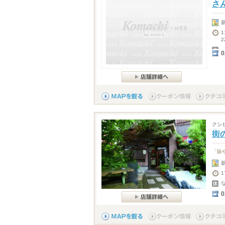
さ
1
2
0
クシ
街
「賑
0