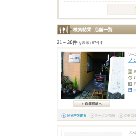
21～30件
を表示 / 97件中
ソー
ノ
0
サン