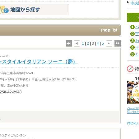
中央
パ
宇
わ
1
|
2
| 3 |
4
|
5
十
と
ニ ユメ
ンスタイルイタリアン ソーニ（夢）
新潟県五泉市馬場町1-5-3
17時～24時（23時LO）※金･土曜は～深1時（24時LO）
月曜、ほか不定休あり
250-42-2940
みんな
昼ごは
@tok
ポウテイゴセンテン