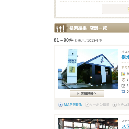
81～90件
を表示 / 1013件中
オコ
御
和モ
1
0
ステ
ス