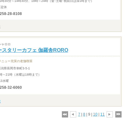
11時30分～14時30分、18時～24時（金･土曜･祝前日は深1時まで）
不定休
258-28-8108
シャロロ
ースタリーカフェ 伽羅舎RORO
メニュー充実の老舗喫茶
新潟県長岡市幸町3-5-1
9時～21時（水曜は18時まで）
第3水曜
258-32-6060
7
|
8
| 9 |
10
|
11