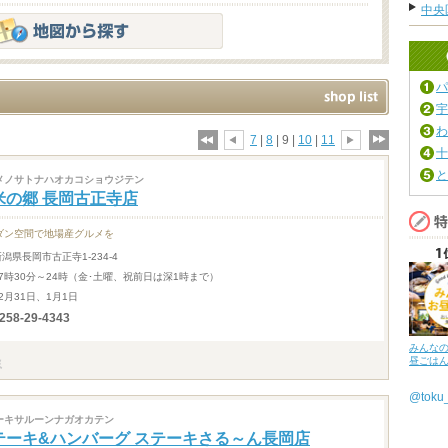
中央
パ
宇
わ
7
|
8
| 9 |
10
|
11
十
と
メノサトナハオカコショウジテン
米の郷 長岡古正寺店
ダン空間で地場産グルメを
新潟県長岡市古正寺1-234-4
17時30分～24時（金･土曜、祝前日は深1時まで）
2月31日、1月1日
258-29-4343
みんな
昼ごは
@tok
ーキサルーンナガオカテン
テーキ&ハンバーグ ステーキさる～ん長岡店