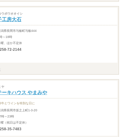
コウボウオオイシ
子工房大石
新潟県長岡市与板町与板444
時～18時
水曜、ほか不定休
258-72-2144
ミヤ
テーキハウス やまみや
和牛とワインを特別な日に
新潟県長岡市坂之上町1-3-20
7時～23時
日曜（祝日は不定休）
258-35-7483