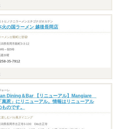
モトヒノクニラーメンエチゴナガオカテン
本火の国ラーメン 越後長岡店
ラーメンが殿町に登場!
新潟県長岡市殿町3-3-12
19時～朝5時
隔週水曜
258-35-7912
ジャーレ
alian Dining＆Bar 【リニューアル】Mangiare
「萬惹」にリニューアル。情報はリニューアル
のものです。
に楽しむバル風ダイニング
潟県長岡市古正寺3-100 Dils古正寺