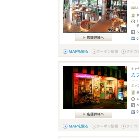
幅広
0
キャ
カ
ポッ
1
0