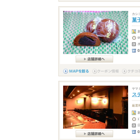
カシ
菓
9
0
ヤマ
ス
厳選
1
0