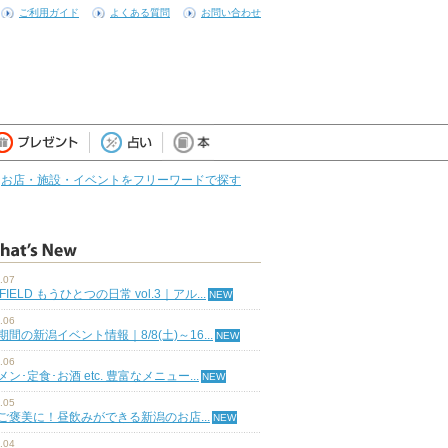
ご利用ガイド
よくある質問
お問い合わせ
お店・施設・イベントをフリーワードで探す
.07
 FIELD もうひとつの日常 vol.3｜アル...
.06
期間の新潟イベント情報｜8/8(土)～16...
.06
ン･定食･お酒 etc. 豊富なメニュー...
.05
ご褒美に！昼飲みができる新潟のお店...
.04