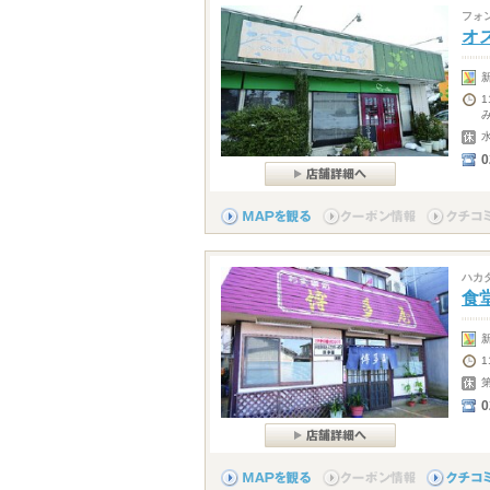
フォ
オ
0
ハカ
食
0