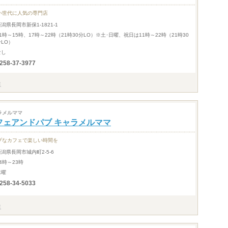
い世代に人気の専門店
新潟県長岡市新保1-1821-1
11時～15時、17時～22時（21時30分LO）※土･日曜、祝日は11時～22時（21時30
分LO）
なし
258-37-3977
ラメルママ
フェアンドパブ キャラメルママ
プなカフェで楽しい時間を
新潟県長岡市城内町2-5-6
4時～23時
水曜
258-34-5033