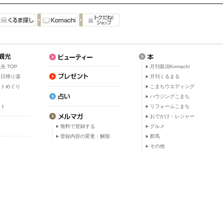
光 TOP
月刊新潟Komachi
・日帰り湯
月刊くるまる
ットめぐり
こまちウエディング
ト
ハウジングこまち
ット
リフォームこまち
おでかけ・レジャー
無料で登録する
グルメ
登録内容の変更・解除
群馬
その他