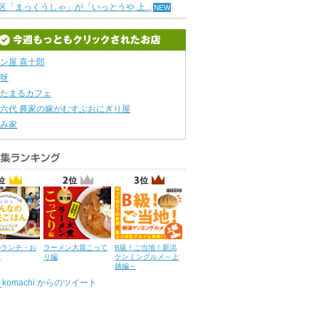
区「まっくうしゃ」が「いっとうや 上...
ン屋 喜十郎
呀
たまるカフェ
六代 農家の嫁がむすぶおにぎり屋
み家
のランチ・お
ラーメン大賞こって
B級！ご当地！新潟
ん
り編
ケンミングルメ～上
越編～
u_komachi からのツイート