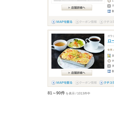
0
ガラ
ロ
食事
0
81～90件
を表示 / 1013件中