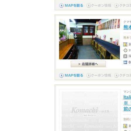
クマ
熊
熊本
0
マン
It
※
前
気軽
新