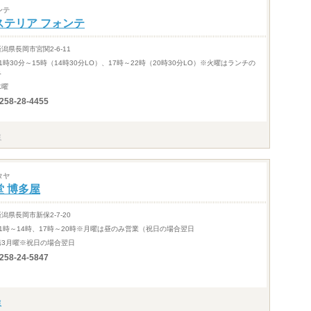
ンテ
ステリア フォンテ
新潟県長岡市宮関2-6-11
11時30分～15時（14時30分LO）、17時～22時（20時30分LO）※火曜はランチの
み
水曜
258-28-4455
タヤ
堂 博多屋
新潟県長岡市新保2-7-20
11時～14時、17時～20時※月曜は昼のみ営業（祝日の場合翌日
第3月曜※祝日の場合翌日
258-24-5847