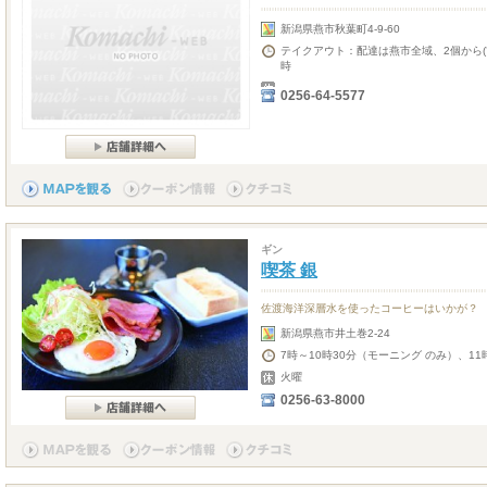
新潟県燕市秋葉町4-9-60
テイクアウト：配達は燕市全域、2個から(
時
0256-64-5577
ギン
喫茶 銀
佐渡海洋深層水を使ったコーヒーはいかが？
新潟県燕市井土巻2-24
7時～10時30分（モーニング のみ）、11
火曜
0256-63-8000