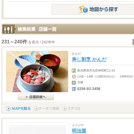
231～240件
を表示 / 242件中
かんだ
寿し割烹 かんだ
新潟県燕市吉田神田町11-28
11時～14時（13時30分LO）、16時30分
月曜
0256-93-3456
メイジヤ
明治屋