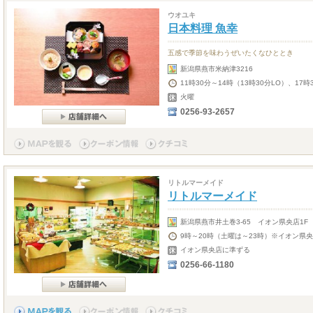
ウオユキ
日本料理 魚幸
五感で季節を味わうぜいたくなひととき
新潟県燕市米納津3216
11時30分～14時（13時30分LO）、17時
火曜
0256-93-2657
リトルマーメイド
リトルマーメイド
新潟県燕市井土巻3-65 イオン県央店1F
9時～20時（土曜は～23時）※イオン県
イオン県央店に準ずる
0256-66-1180