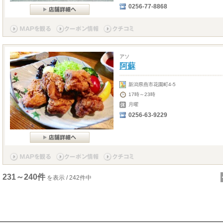
0256-77-8868
アソ
阿蘇
新潟県燕市花園町4-5
17時～23時
月曜
0256-63-9229
231～240件
を表示 / 242件中