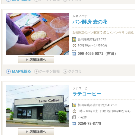
ムギノハナ
パン酵房 麦の花
女性限定のパン教室で 楽しくパン作りに挑戦
新潟県燕市杣木2672
10時30分～14時30分
090-4055-0871（吉田）
ラテコーヒー
ラテコーヒー
新潟県燕市吉田日之出町25-2
8時～18時※土･日曜･祝日8時30分から
不定休
0256-78-8778