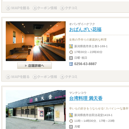
オバンザイハナフク
おばんざい花福
女将の手作りの家庭的な料理
新潟県燕市井土巻3-169-1
17時30分～22時30分
日曜･祝日
0256-63-8887
マンテンコウ
台湾料理 満天香
辛いもの好きをうならせる! スパイシーな激
新潟県燕市吉田法花堂1419-1
11時～14時30分、17時～23時
月曜