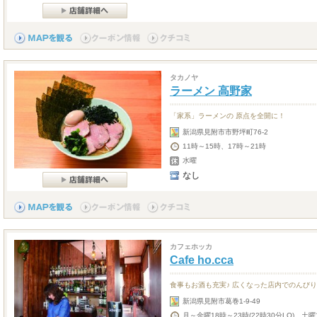
タカノヤ
ラーメン 高野家
「家系」ラーメンの 原点を全開に！
新潟県見附市市野坪町76-2
11時～15時、17時～21時
水曜
なし
カフェホッカ
Cafe ho.cca
食事もお酒も充実♪ 広くなった店内でのんびり
新潟県見附市葛巻1-9-49
月～金曜18時～23時(22時30分LO)、土曜1