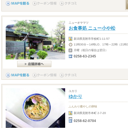
ニューオヤマツ
お食事処 ニュー小や松
新潟県見附市学校町1-11-57
11時30分～14時LO、17時～22時（21時
月曜（祝日の場合は翌日）
0258-63-2345
ユカリ
ゆかり
ふんわり癒やしの卵味
新潟県見附市本町 2-7-20
0258-62-0704