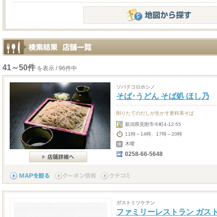
41～50件
を表示 / 96件中
ソバドコロホシノ
そば･うどん そば処 ほし乃
削りたてのだしが生かす更科系そば
新潟県見附市今町4-12-55
11時～14時、17時～20時
木曜
0258-66-5648
ガストミツケテン
ファミリーレストラン ガス