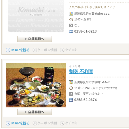
人気の秘訣は安さと美味しさにアリ
新潟県見附市葛巻町0681-1
10時～深3時
なし
0258-61-3213
イシリキ
割烹 石利喜
新潟県見附市学校町1-14-44
11時～22時（前日までに要予約）
火曜（変更の場合あり）
0258-62-0674