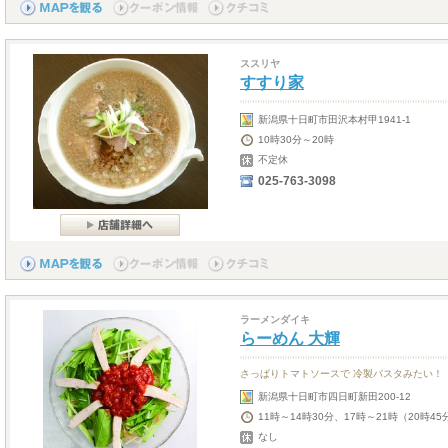
ススリヤ
すすり家
新潟県十日町市田沢本村甲1941-1
10時30分～20時
不定休
025-763-3098
ラーメンダイキ
らーめん 大輝
さっぱりトマトソースで 冷製パスタみたい！
新潟県十日町市四日町新田200-12
11時～14時30分、17時～21時（20時45
なし