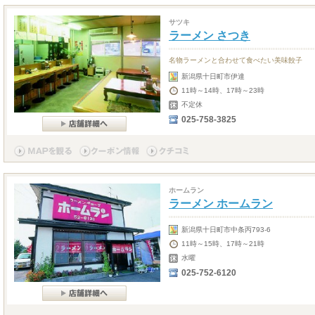
サツキ
ラーメン さつき
名物ラーメンと合わせて食べたい美味餃子
新潟県十日町市伊達
11時～14時、17時～23時
不定休
025-758-3825
ホームラン
ラーメン ホームラン
新潟県十日町市中条丙793-6
11時～15時、17時～21時
水曜
025-752-6120