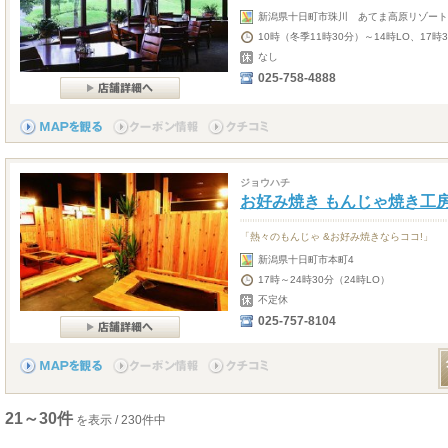
新潟県十日町市珠川 あてま高原リゾート
10時（冬季11時30分）～14時LO、17時
なし
025-758-4888
ジョウハチ
お好み焼き もんじゃ焼き工房
「熱々のもんじゃ &お好み焼きならココ!」
新潟県十日町市本町4
17時～24時30分（24時LO）
不定休
025-757-8104
21～30件
を表示 / 230件中