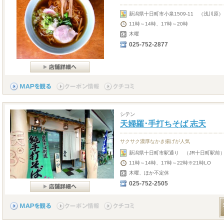
新潟県十日町市小泉1509-11 （浅川原）
11時～14時、17時～20時
木曜
025-752-2877
シテン
天婦羅･手打ちそば 志天
サクサク濃厚なかき揚げが人気
新潟県十日町市駅通り （JR十日町駅前
11時～14時、17時～22時※21時LO
木曜、ほか不定休
025-752-2505