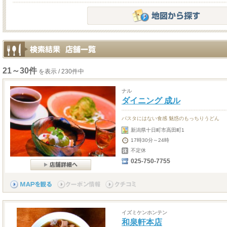
21～30件
を表示 / 230件中
ナル
ダイニング 成ル
パスタにはない食感 魅惑のもっちりうどん
新潟県十日町市高田町1
17時30分～24時
不定休
025-750-7755
イズミケンホンテン
和泉軒本店