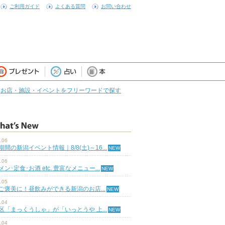
ご利用ガイド
よくある質問
お問い合わせ
お店・施設・イベントをフリーワードで探す
.06
期間の新潟イベント情報｜8/8(土)～16...
.06
ン･定食･お酒 etc. 豊富なメニュー...
.05
ご褒美に！昼飲みができる新潟のお店...
.04
区「まっくうしゃ」が「いっとうや 上...
.04