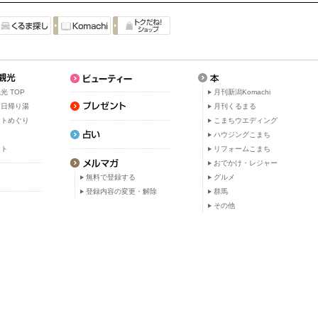
光 TOP
月刊新潟Komachi
・日帰り湯
月刊くるまる
ットめぐり
こまちウエディング
ト
ハウジングこまち
ット
リフォームこまち
おでかけ・レジャー
無料で登録する
グルメ
登録内容の変更・解除
群馬
その他