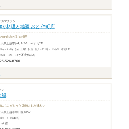
ナカマチテン
作り料理と地酒 おと 仲町店
の旬の味覚が彩る料理
新潟県上越市仲町2-2-3 やすね2F
18時～22時（金･土曜･祝前日は～23時）※各30分前LO
2/31、1/1、ほか不定休あり
25-526-8760
ゼン
な禅
塩にもこだわった 洗練された味わい
新潟県上越市中田原105-8
1時～13時30分
月･火曜