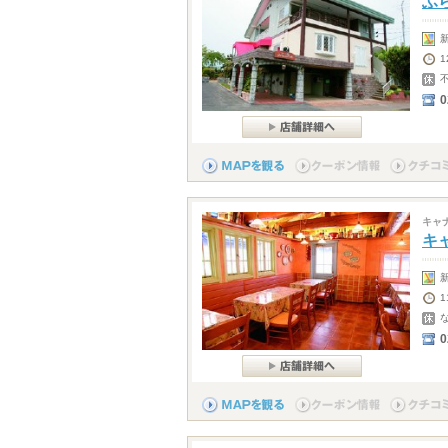
ふ
0
キャ
キ
0