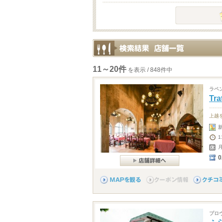
11～20件
を表示 / 848件中
ラペ
Tr
上越
1
0
プロ