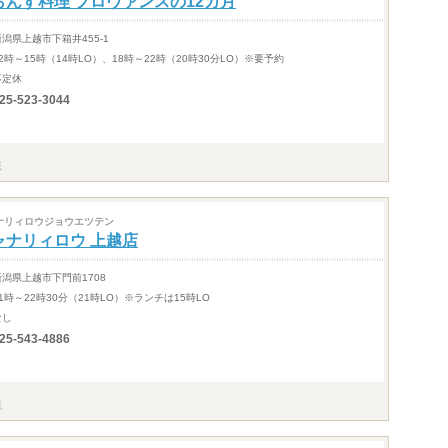
らんす料理 プロヴァンスの12カ月
新潟県上越市下箱井455-1
12時～15時（14時LO）、18時～22時（20時30分LO）※要予約
不定休
25-523-3044
ナリィロウジョウエツテン
ャナリィロウ 上越店
新潟県上越市下門前1708
11時～22時30分（21時LO）※ランチは15時LO
なし
25-543-4886