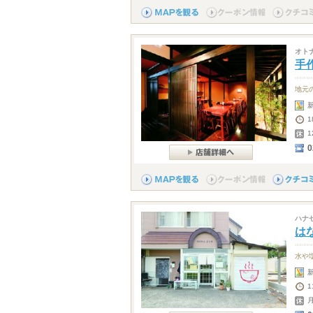
オト
手
地元
1
0
ハナ
は
水や
1