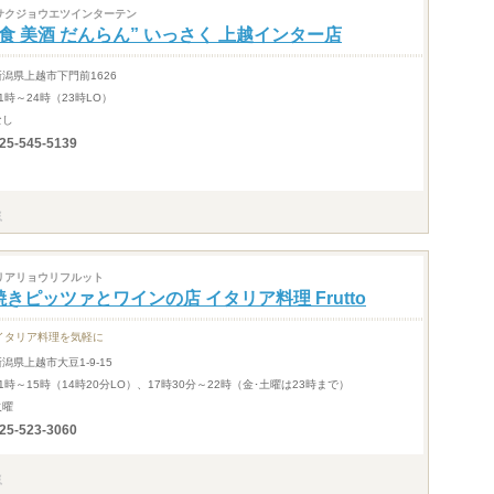
サクジョウエツインターテン
美食 美酒 だんらん” いっさく 上越インター店
新潟県上越市下門前1626
1時～24時（23時LO）
なし
25-545-5139
リアリョウリフルット
焼きピッツァとワインの店 イタリア料理 Frutto
イタリア料理を気軽に
新潟県上越市大豆1-9-15
11時～15時（14時20分LO）、17時30分～22時（金･土曜は23時まで）
火曜
25-523-3060