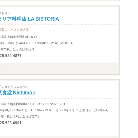
ストリア
リア料理店 LA BISTORIA
豊富な生パスタが人気
新潟県上越市春日山町2-6-46
1時～15時（14時LO）、17時30分～21時（20時LO）
月曜の夜、ほか夜は不定休
25-520-4877
イショクドウニシモリ
食堂 Nishimori
新潟県上越市西城町3-11-1 スペースマルーン1F
11時30分～13時30分LO、18時～21時30分（21時LO）※土曜･祝日は12時から
日曜（夜は予約があれば営業）
25-523-6901