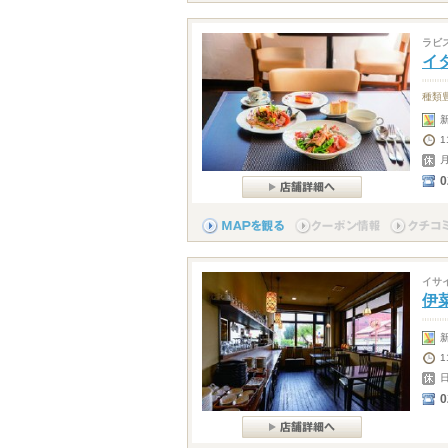
ラビ
イタ
種類
1
0
イサ
伊菜
0