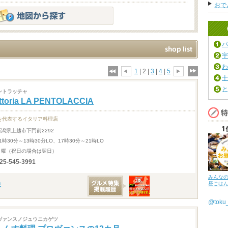
おで
パ
宇
わ
1
| 2 |
3
|
4
|
5
十
と
ントラッチャ
attoria LA PENTOLACCIA
を代表するイタリア料理店
新潟県上越市下門前2292
1時30分～13時30分LO、17時30分～21時LO
月曜（祝日の場合は翌日）
25-545-3991
みんな
昼ごは
@tok
ヴァンスノジュウニカゲツ