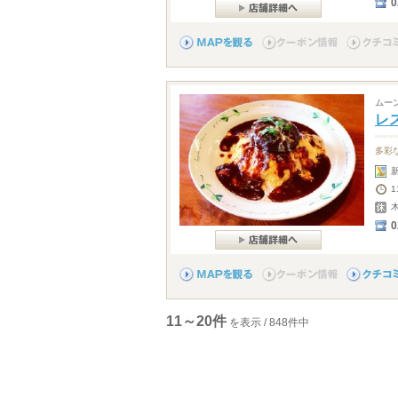
0
ムー
レ
多彩
1
0
11～20件
を表示 / 848件中