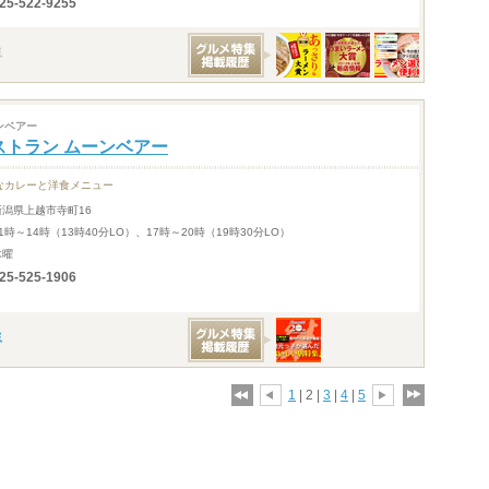
25-522-9255
ンベアー
ストラン ムーンベアー
なカレーと洋食メニュー
新潟県上越市寺町16
1時～14時（13時40分LO）、17時～20時（19時30分LO）
木曜
25-525-1906
1
| 2 |
3
|
4
|
5