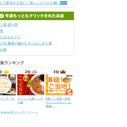
んで新潟を元気に！新しいおでんの魅...
ン屋 喜十郎
呀
たまるカフェ
六代 農家の嫁がむすぶおにぎり屋
み家
のランチ・お
ラーメン大賞こって
B級！ご当地！新潟
ん
り編
ケンミングルメ～上
越編～
u_komachi からのツイート