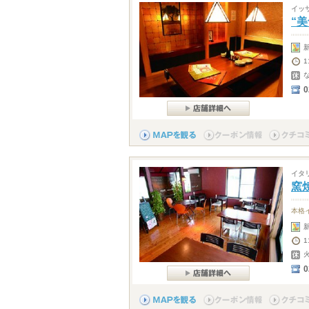
イッ
“
1
0
イタ
窯
本格
0