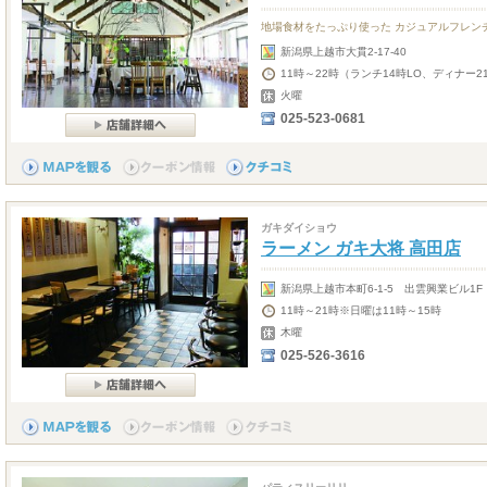
地場食材をたっぷり使った カジュアルフレン
新潟県上越市大貫2-17-40
11時～22時（ランチ14時LO、ディナー2
火曜
025-523-0681
ガキダイショウ
ラーメン ガキ大将 高田店
新潟県上越市本町6-1-5 出雲興業ビル1F
11時～21時※日曜は11時～15時
木曜
025-526-3616