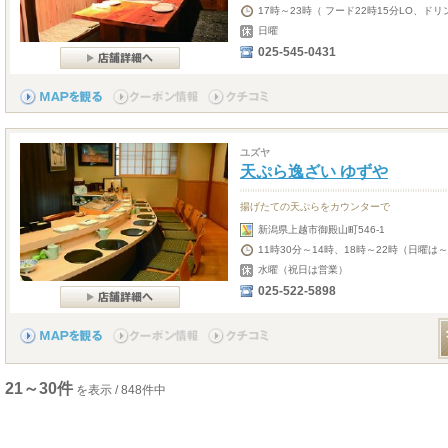
17時～23時（ フード22時15分LO、ドリ
日曜
025-545-0431
ユズヤ
天ぷら逸ざい ゆずや
揚げたての天ぷらをカウンターで
新潟県上越市御殿山町546-1
11時30分～14時、18時～22時（日曜は～
水曜（祝日は営業）
025-522-5898
21～30件
を表示 / 848件中