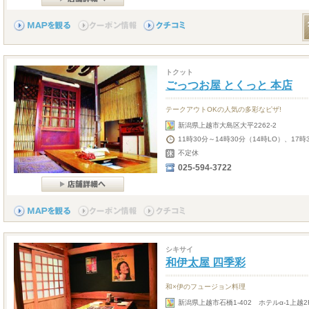
トクット
ごっつお屋 とくっと 本店
テークアウトOKの人気の多彩なピザ!
新潟県上越市大島区大平2262-2
11時30分～14時30分（14時LO）、17時
不定休
025-594-3722
シキサイ
和伊太屋 四季彩
和×伊のフュージョン料理
新潟県上越市石橋1-402 ホテルα-1上越2