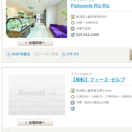
パティスリーリリ
Patisserie Riz-Riz
新潟県上越市富岡3525
10時～18時30分
火曜不定休
025-522-2300
フィーヌゼルブ
【移転】フィーヌ･ゼルブ
新潟県上越市春日野1-5-64
11時30分～14時LO、17時30分～20時30
月曜（祝日の場合は火曜）