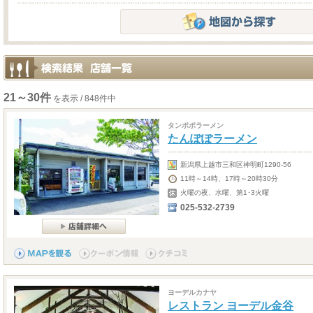
21～30件
を表示 / 848件中
タンポポラーメン
たんぽぽラーメン
新潟県上越市三和区神明町1290-56
11時～14時、17時～20時30分
火曜の夜、水曜、第1･3火曜
025-532-2739
ヨーデルカナヤ
レストラン ヨーデル金谷