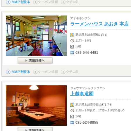
アオキホンテン
ラーメンハウス あおき 本店
新潟県上越市福橋754-5
11時～14時
火曜
025-544-4491
ジョウエツショクドウエン
上越食道園
新潟県上越市春日山町1-7-8
11時～14時LO、17時～21時30分LO
水曜
025-524-8955