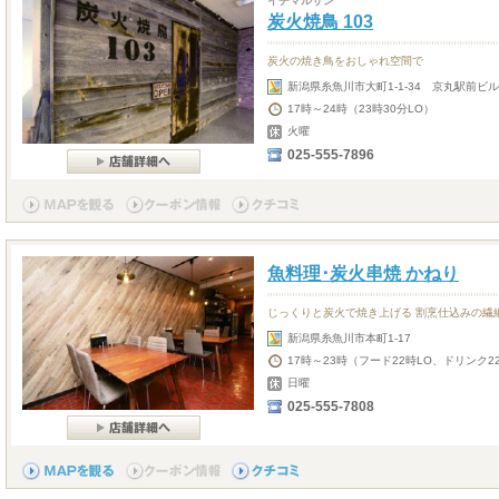
イチマルサン
炭火焼鳥 103
炭火の焼き鳥をおしゃれ空間で
新潟県糸魚川市大町1-1-34 京丸駅前ビル
17時～24時（23時30分LO）
火曜
025-555-7896
魚料理･炭火串焼 かねり
じっくりと炭火で焼き上げる 割烹仕込みの繊
新潟県糸魚川市本町1-17
17時～23時（フード22時LO、ドリンク2
日曜
025-555-7808