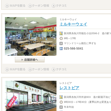
ミルキーウェイ
ミルキーウェイ
新潟県糸魚川市能生小泊3596-2 道の
9時～17時
マリンドリーム能生に準ずる
025-566-5041
レストピア
レストピア
新潟県糸魚川市外波903 道の駅親不知
9時30分～17時30分（夏季以外は変更あ
年末年始