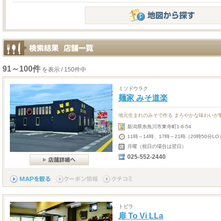
91～100件
を表示 / 150件中
ミソドウラク
麺家 みそ道楽
地元生まれのみそで作る まろやかな味わいが
新潟県糸魚川市東寺町1-6-54
11時～14時、17時～21時（20時50分LO
月曜（祝日の場合は翌日）
025-552-2440
トビラ
扉 To Vi LLa