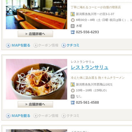
丁寧に淹れるコーヒーが自慢の喫茶店
新潟県糸魚川市一の宮3-1-37
6時30分～8時（土･日曜･祝日は除く）、10
木曜
025-556-6293
レストランサリュ
レストランサリュ
冷えた体に染み渡る 熱々キムチラーメン
新潟県糸魚川市西飛山1821
10時～16時（15時LO）
なし
025-561-4588