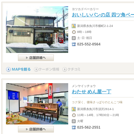
ヨツカドベーカリー
おいしいパンの店 四ツ角ベ
新潟県糸魚川市横町2-1-24
8時～18時
土･日･祝日
025-552-0564
メンヤイッチョウ
わたせ めん屋一丁
コク深く、後味さっぱりのとんこつ味
新潟県糸魚川市須沢2614-1
11時～14時、17時30分～21時
火曜
025-562-2551