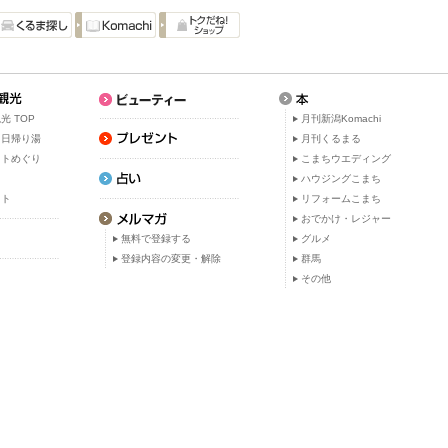
光 TOP
月刊新潟Komachi
・日帰り湯
月刊くるまる
ットめぐり
こまちウエディング
ト
ハウジングこまち
ット
リフォームこまち
おでかけ・レジャー
無料で登録する
グルメ
登録内容の変更・解除
群馬
その他