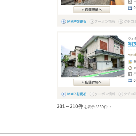
0
ウオ
割
旬の
1
0
301～310件
を表示 / 339件中