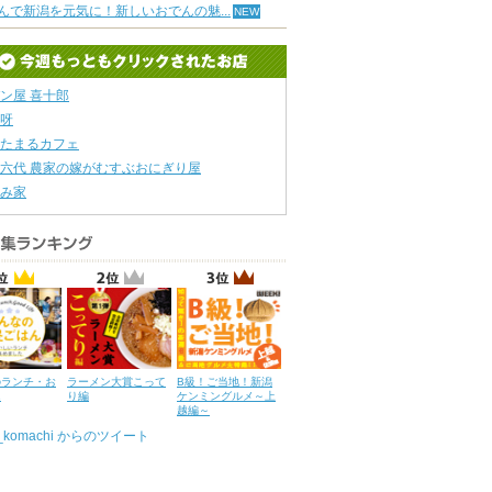
んで新潟を元気に！新しいおでんの魅...
ン屋 喜十郎
呀
たまるカフェ
六代 農家の嫁がむすぶおにぎり屋
み家
のランチ・お
ラーメン大賞こって
B級！ご当地！新潟
ん
り編
ケンミングルメ～上
越編～
u_komachi からのツイート