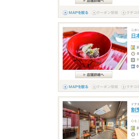
ニホ
日
0
イナ
割
心を
1