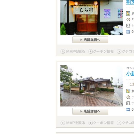
割
1
0
コシ
小
「ご
0