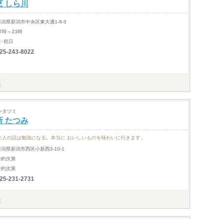
烹 しら川
新潟県新潟市中央区東大通1-6-3
7時～23時
日･祝日
25-243-8022
ンタツミ
新 たつみ
主人の話は勉強になる。本当に おいしいものを味わいに行きます」
新潟県新潟市西区小新西3-10-1
予約次第
予約次第
25-231-2731