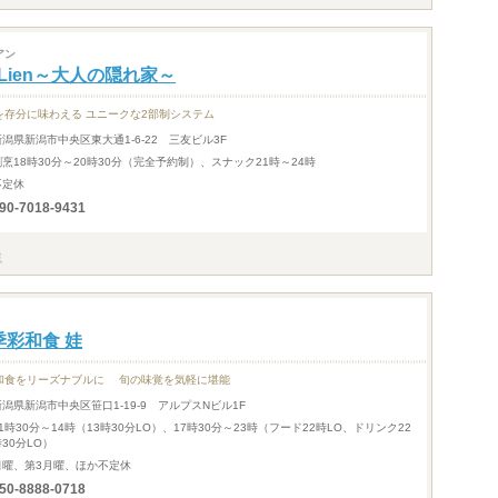
アン
 Lien～大人の隠れ家～
を存分に味わえる ユニークな2部制システム
新潟県新潟市中央区東大通1-6-22 三友ビル3F
割烹18時30分～20時30分（完全予約制）、スナック21時～24時
不定休
90-7018-9431
季彩和食 娃
和食をリーズナブルに 旬の味覚を気軽に堪能
新潟県新潟市中央区笹口1-19-9 アルプスNビル1F
11時30分～14時（13時30分LO）、17時30分～23時（フード22時LO、ドリンク22
30分LO）
日曜、第3月曜、ほか不定休
50-8888-0718