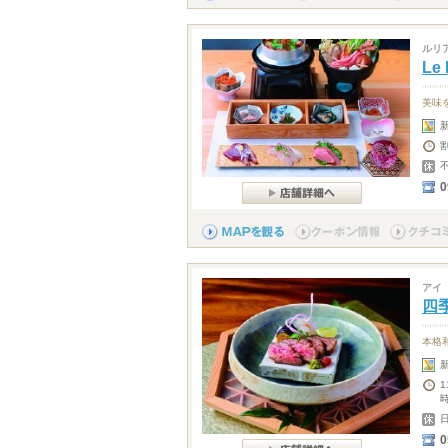
ルリ
Le
美味
0
アイ
四
本格
時
0