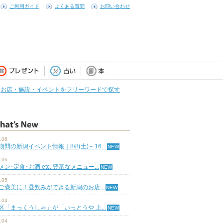
ご利用ガイド
よくある質問
お問い合わせ
お店・施設・イベントをフリーワードで探す
.06
期間の新潟イベント情報｜8/8(土)～16...
.06
ン･定食･お酒 etc. 豊富なメニュー...
.05
ご褒美に！昼飲みができる新潟のお店...
.04
区「まっくうしゃ」が「いっとうや 上...
.04