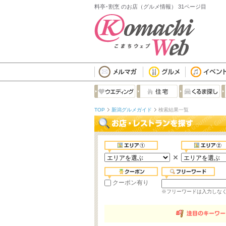
料亭･割烹 のお店（グルメ情報） 31ページ目
TOP
新潟グルメガイド
検索結果一覧
クーポン有り
※フリーワードは入力しな