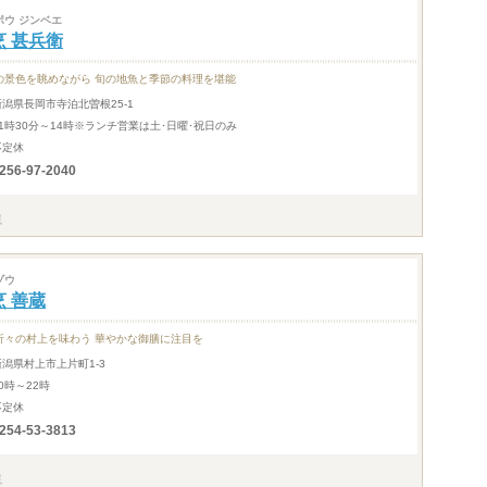
ポウ ジンベエ
烹 甚兵衛
の景色を眺めながら 旬の地魚と季節の料理を堪能
新潟県長岡市寺泊北曽根25-1
11時30分～14時※ランチ営業は土･日曜･祝日のみ
不定休
256-97-2040
ゾウ
烹 善蔵
折々の村上を味わう 華やかな御膳に注目を
新潟県村上市上片町1-3
0時～22時
不定休
254-53-3813