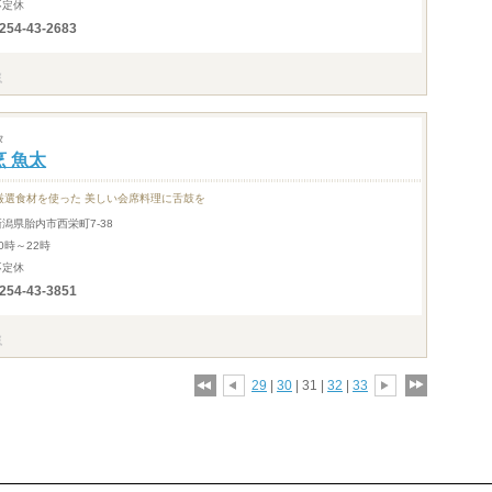
不定休
254-43-2683
タ
烹 魚太
厳選食材を使った 美しい会席料理に舌鼓を
新潟県胎内市西栄町7-38
0時～22時
不定休
254-43-3851
29
|
30
| 31 |
32
|
33