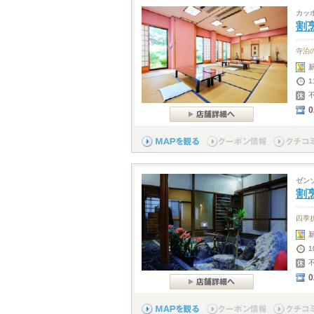
カッ
割
寺泊
0
ゼン
割
四季
1
0