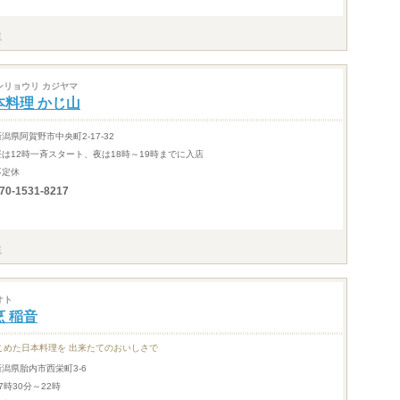
ンリョウリ カジヤマ
本料理 かじ山
新潟県阿賀野市中央町2-17-32
昼は12時一斉スタート、夜は18時～19時までに入店
不定休
70-1531-8217
オト
烹 稲音
こめた日本料理を 出来たてのおいしさで
新潟県胎内市西栄町3-6
7時30分～22時