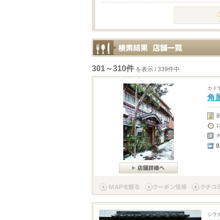
301～310件
を表示 / 339件中
カド
角
0
シラ