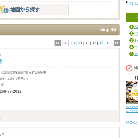
おで
パ
宇
わ
29
|
30
| 31 |
32
|
33
十
と
ヤ
屋
新潟県新潟市西蒲区曽根271番地甲
12時～21時（要予約）
火曜
256-88-2012
みんな
昼ごは
@tok
カワ