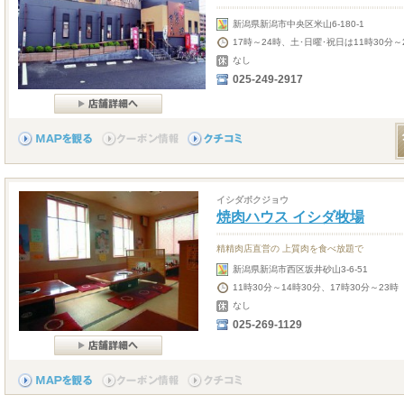
新潟県新潟市中央区米山6-180-1
17時～24時、土･日曜･祝日は11時30分～
なし
025-249-2917
イシダボクジョウ
焼肉ハウス イシダ牧場
精精肉店直営の 上質肉を食べ放題で
新潟県新潟市西区坂井砂山3-6-51
11時30分～14時30分、17時30分～23時
なし
025-269-1129