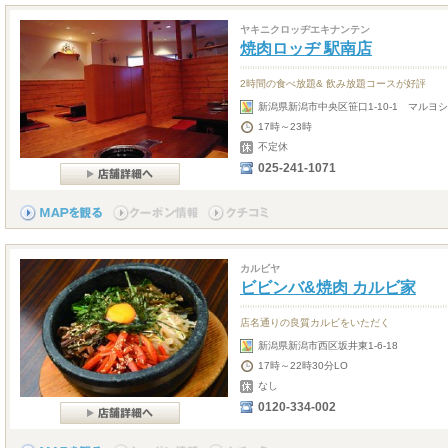
ヤキニクロッヂエキナンテン
焼肉ロッヂ 駅南店
2時間の食べ放題& 飲み放題コースが好評
新潟県新潟市中央区笹口1-10-1 マルヨシ
17時～23時
不定休
025-241-1071
カルビヤ
ビビンバ&焼肉 カルビ家
店名通りの良質カルビをいただく
新潟県新潟市西区坂井東1-6-18
17時～22時30分LO
なし
0120-334-002