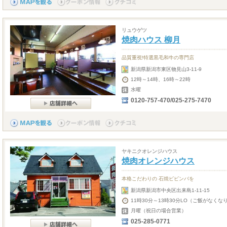
リュウゲツ
焼肉ハウス 柳月
品質重視!特選黒毛和牛の専門店
新潟県新潟市東区物見山3-11-9
12時～14時、16時～22時
水曜
0120-757-470/025-275-7470
ヤキニクオレンジハウス
焼肉オレンジハウス
本格こだわりの 石焼ビビンバを
新潟県新潟市中央区出来島1-11-15
11時30分～13時30分LO（ご飯がなくな
月曜（祝日の場合営業）
025-285-0771