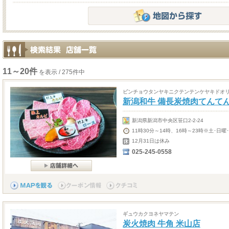
11～20件
を表示 / 275件中
ビンチョウタンヤキニクテンテンケヤキドオ
新潟和牛 備長炭焼肉てんてん
新潟県新潟市中央区笹口2-2-24
11時30分～14時、16時～23時※土･日曜
12月31日は休み
025-245-0558
ギュウカクヨネヤマテン
炭火焼肉 牛角 米山店