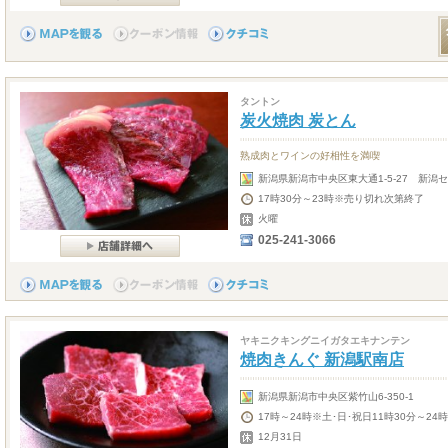
タントン
炭火焼肉 炭とん
熟成肉とワインの好相性を満喫
新潟県新潟市中央区東大通1-5-27 新潟
17時30分～23時※売り切れ次第終了
火曜
025-241-3066
ヤキニクキングニイガタエキナンテン
焼肉きんぐ 新潟駅南店
新潟県新潟市中央区紫竹山6-350-1
17時～24時※土･日･祝日11時30分～2
12月31日