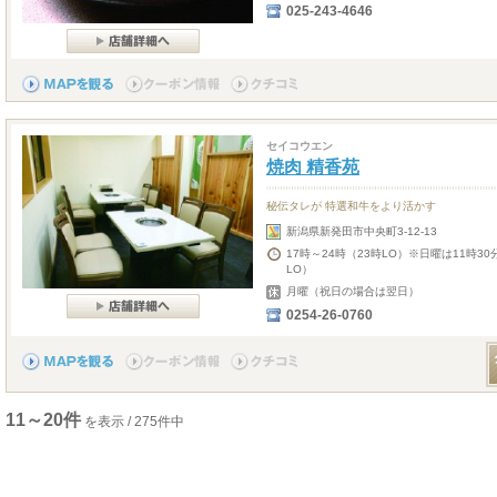
025-243-4646
セイコウエン
焼肉 精香苑
秘伝タレが 特選和牛をより活かす
新潟県新発田市中央町3-12-13
17時～24時（23時LO）※日曜は11時30
LO）
月曜（祝日の場合は翌日）
0254-26-0760
11～20件
を表示 / 275件中