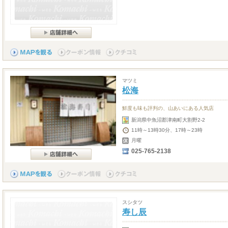
マツミ
松海
鮮度も味も評判の、山あいにある人気店
新潟県中魚沼郡津南町大割野2-2
11時～13時30分、17時～23時
月曜
025-765-2138
スシタツ
寿し辰