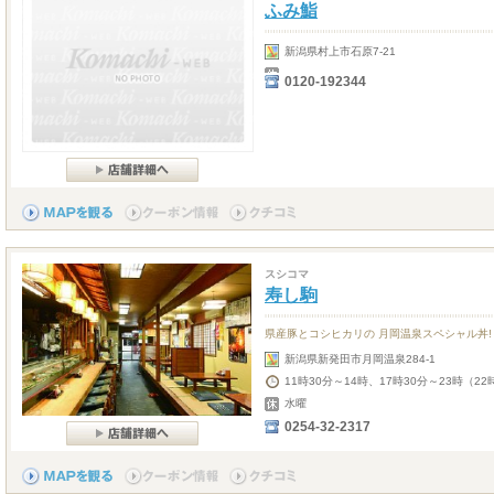
ふみ鮨
新潟県村上市石原7-21
0120-192344
スシコマ
寿し駒
県産豚とコシヒカリの 月岡温泉スペシャル丼!
新潟県新発田市月岡温泉284-1
11時30分～14時、17時30分～23時（22
水曜
0254-32-2317