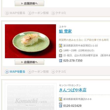
ユキヤ
鮨 雪家
阿賀野の恵みを土台に 江戸前仕事で作る寿司
新潟県新潟市中央区明石1-1-10
18時～23時（22時30分LO）
日･祝日、ほか月2回水曜不定休 （新潟中
025-278-7350
キンツバヤホンテン
きんつばや本店
新潟県新発田市諏訪2-2-3
0120-023429