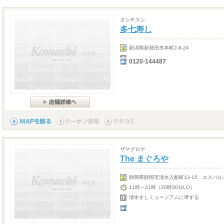
タシチスシ
多七寿し
新潟県新発田市本町2-6-24
0120-144487
ザマグロヤ
The まぐろや
静岡県静岡市清水入船町13-15 エスパ
11時～21時（20時30分LO）
清水すしミュージアムに準ずる