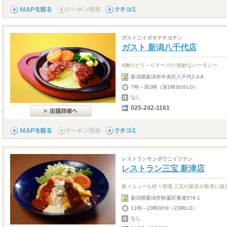
ガストニイガタヤチヨテン
ガスト 新潟八千代店
4種のとろ～りチーズの 絶妙なハーモニー
新潟県新潟市中央区八千代2-3-8
7時～深2時（深1時30分LO）
なし
025-242-1161
レストランサンポウニイツテン
レストラン三宝 新津店
新メニューも続々登場 三宝の新店が新津に誕
新潟県新潟市秋葉区善道576-1
11時～23時30分（23時LO）
なし