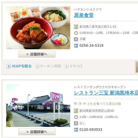
ハラセンショクドウ
原泉食堂
新潟県三条市直江町3-1-32
11時30分～14時、17時30分～21時 （
月曜
0256-34-5319
レストランサンポウクロサキホンテン
レストラン三宝 新潟黒埼本
和･洋･中 どれを食べても安心の味
新潟県新潟市西区山田48
11時～23時30分（23時LO）
なし
0120-593033