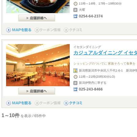
11時～14時、17時～19時30分
火曜
0254-64-2374
イセタンダイニング
カジュアルダイニング イセ
ショッピングのついでに 家族そろって食事を
新潟県新潟市中央区八千代1-6-1 新潟
11時～21時(20時30分LO)
新潟伊勢丹に準ずる
025-243-8466
1～10件
を表示 / 65件中