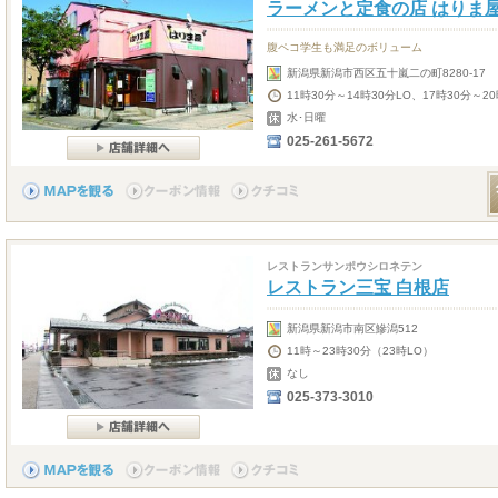
ラーメンと定食の店 はりま
腹ペコ学生も満足のボリューム
新潟県新潟市西区五十嵐二の町8280-17
11時30分～14時30分LO、17時30分～20
水･日曜
025-261-5672
レストランサンポウシロネテン
レストラン三宝 白根店
新潟県新潟市南区鰺潟512
11時～23時30分（23時LO）
なし
025-373-3010