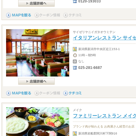
0120-193033
サイゼリヤニイガタオウミテン
イタリアンレストラン サイ
新潟県新潟市中央区近江153-1
11時～朝5時
なし
025-281-6687
メイク
ファミリーレストラン メイ
ブランド肉が味わえる お肉屋さん経営のお店
新潟県岩船郡関川村下関916