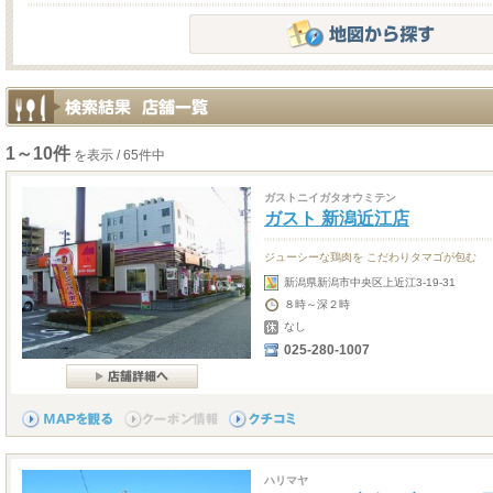
1～10件
を表示 / 65件中
ガストニイガタオウミテン
ガスト 新潟近江店
ジューシーな鶏肉を こだわりタマゴが包む
新潟県新潟市中央区上近江3-19-31
８時～深２時
なし
025-280-1007
ハリマヤ