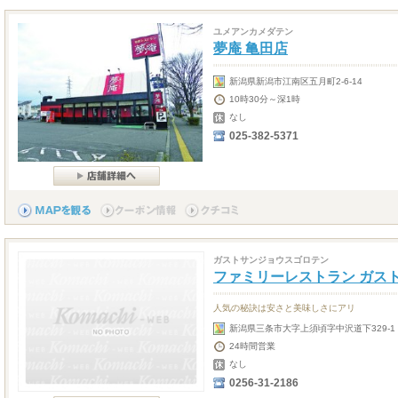
ユメアンカメダテン
夢庵 亀田店
新潟県新潟市江南区五月町2-6-14
10時30分～深1時
なし
025-382-5371
ガストサンジョウスゴロテン
ファミリーレストラン ガス
人気の秘訣は安さと美味しさにアリ
新潟県三条市大字上須頃字中沢道下329-
24時間営業
なし
0256-31-2186