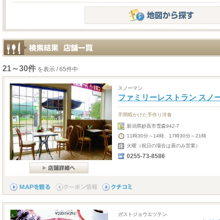
21～30件
を表示 / 65件中
スノーマン
ファミリーレストラン スノ
手間暇かけた手作り洋食
新潟県妙高市雪森942-7
11時30分～14時、17時30分～21時
火曜（祝日の場合は昼のみ営業）
0255-73-8586
ガストジョウエツテン