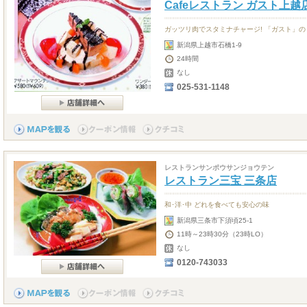
Cafeレストラン ガスト上越
ガッツリ肉でスタミナチャージ! 「ガスト」の 
新潟県上越市石橋1-9
24時間
なし
025-531-1148
レストランサンポウサンジョウテン
レストラン三宝 三条店
和･洋･中 どれを食べても安心の味
新潟県三条市下須頃25-1
11時～23時30分（23時LO）
なし
0120-743033