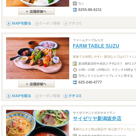
なし
0255-86-6211
ファームテーブルスズ
FARM TABLE SUZU
家族でも利用しやすい 新潟ならではのファミ
新潟県新潟市中央区八千代2-5-7 BP2 2
11時～21時（20時LO）※ランチ16時ま
万代シテイビルボードプレイスに準ずる
025-240-4777
サイゼリヤニイガタサカイテン
サイゼリヤ新潟坂井店
素材のよさと味は保証付! 良心的プライスにニ