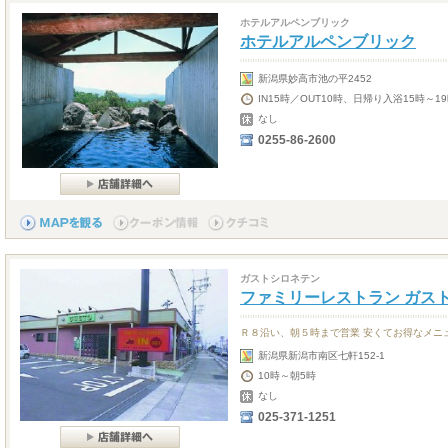
ホテルアルペンブリック
ホテルアルペンブリック
新潟県妙高市池の平2452
IN15時／OUT10時、日帰り入浴15時～
なし
0255-86-2600
ガストシロネテン
ファミリーレストラン ガス
Ｒ８沿い、朝５時まで営業 安くてお得なメニ
新潟県新潟市南区七軒152-1
10時～朝5時
なし
025-371-1251