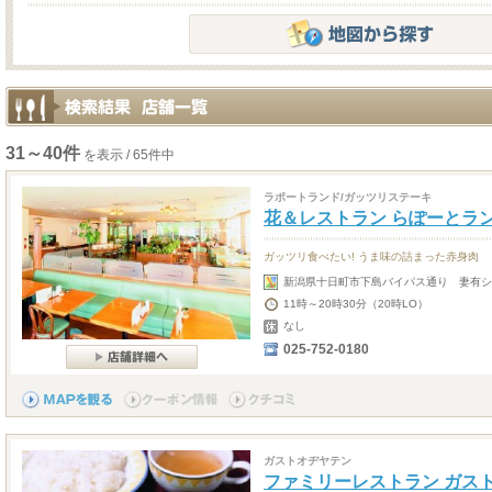
31～40件
を表示 / 65件中
ラポートランド/ガッツリステーキ
花＆レストラン らぽーとラ
ガッツリ食べたい! うま味の詰まった赤身肉
新潟県十日町市下島バイパス通り 妻有シ
11時～20時30分（20時LO）
なし
025-752-0180
ガストオヂヤテン
ファミリーレストラン ガス