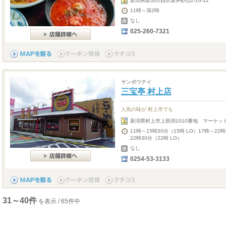
新潟県新潟市西区坂井砂山2-16-12
11時～深2時
なし
025-260-7321
サンポウテイ
三宝亭 村上店
人気の味が 村上市でも
新潟県村上市上助渕1010番地 マーケッ
11時～15時30分（15時 LO）17時～22
22時30分（22時 LO）
なし
0254-53-3133
31～40件
を表示 / 65件中