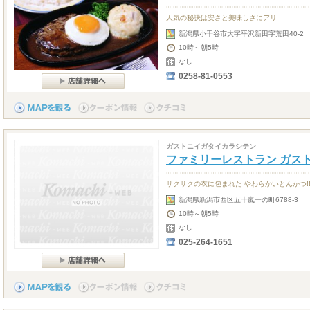
人気の秘訣は安さと美味しさにアリ
新潟県小千谷市大字平沢新田字荒田40-
10時～朝5時
なし
0258-81-0553
ガストニイガタイカラシテン
ファミリーレストラン ガス
サクサクの衣に包まれた やわらかいとんかつ!
新潟県新潟市西区五十嵐一の町6788-3
10時～朝5時
なし
025-264-1651