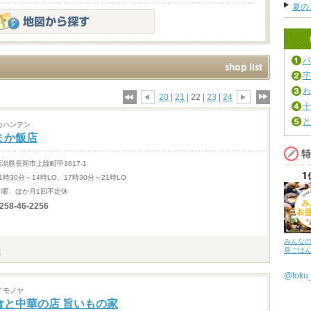
夏の
パ
宇
わ
20
|
21
| 22 |
23
|
24
十
と
カハンテン
まか飯店
新潟県長岡市上除町甲3617-1
1時30分～14時LO、17時30分～21時LO
月曜、ほか月1回不定休
258-46-2256
みんな
昼ごは
@tok
イモノヤ
食と中華の店 旨いもの家