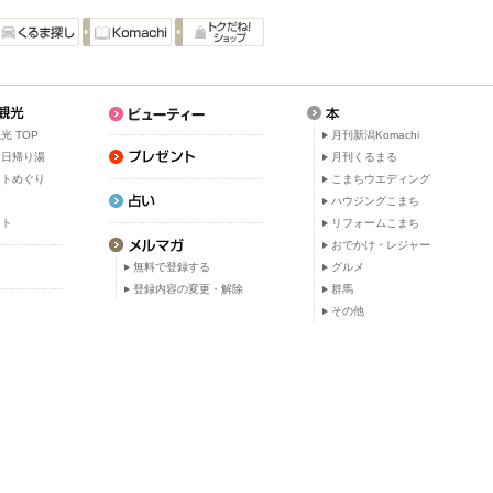
光 TOP
月刊新潟Komachi
・日帰り湯
月刊くるまる
ットめぐり
こまちウエディング
ト
ハウジングこまち
ット
リフォームこまち
おでかけ・レジャー
無料で登録する
グルメ
登録内容の変更・解除
群馬
その他