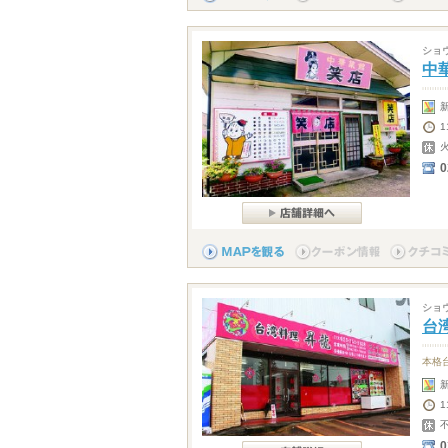
ショ
中
1
0
ショ
台
本格
1
0