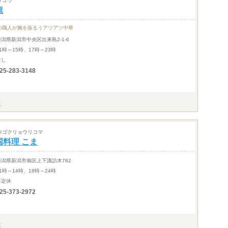
リュウ
龍
の職人が腕を振るうアツアツ中華
新潟県新潟市中央区出来島2-1-6
1時～15時、17時～23時
なし
25-283-3148
ウゴクリョウリコマ
国料理 こま
新潟県新潟市南区上下諏訪木762
1時～14時、18時～24時
不定休
25-373-2972