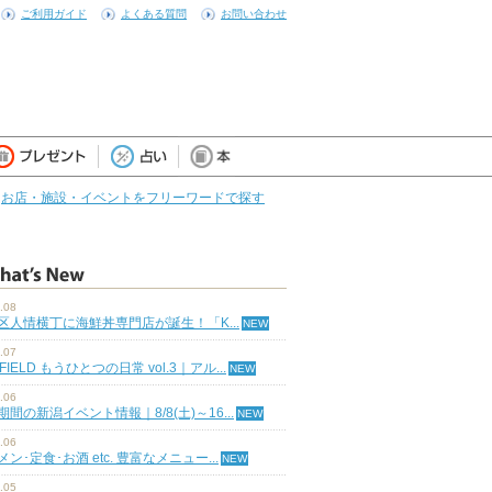
ご利用ガイド
よくある質問
お問い合わせ
お店・施設・イベントをフリーワードで探す
.08
区人情横丁に海鮮丼専門店が誕生！「K...
.07
 FIELD もうひとつの日常 vol.3｜アル...
.06
期間の新潟イベント情報｜8/8(土)～16...
.06
ン･定食･お酒 etc. 豊富なメニュー...
.05