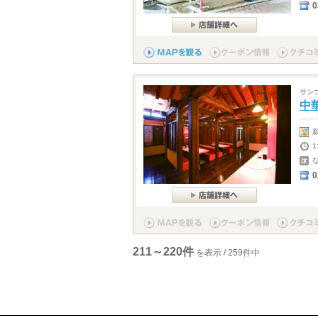
0
サン
中
1
0
211～220件
を表示 / 259件中