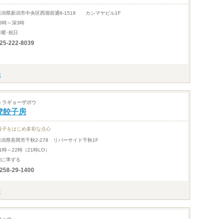
新潟県新潟市中央区西堀前通8-1518 カシマヤビル1F
18時～深3時
日曜･祝日
25-222-8039
トラギョーザボウ
虎餃子房
餃子をはじめ多彩な点心
新潟県長岡市千秋2-278 リバーサイド千秋1F
1時～22時（21時LO）
館に準ずる
258-29-1400