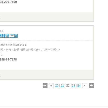
25-290-7500
ゴク
華料理 三国
新潟県長岡市喜多町341-1
1時～14時（土･日･祝日は14時30分）、17時～24時LO
なし
258-84-7178
20
|
21
| 22 |
23
|
24