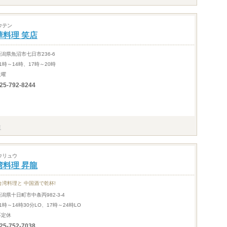
ウテン
華料理 笑店
新潟県魚沼市七日市236-6
1時～14時、17時～20時
火曜
25-792-8244
ウリュウ
湾料理 昇龍
台湾料理と 中国酒で乾杯!
新潟県十日町市中条丙982-3-4
1時～14時30分LO、17時～24時LO
不定休
25-752-7038