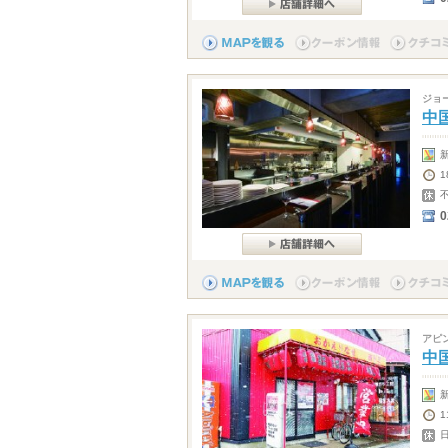
ジョ
中
1
0
アピ
中
1