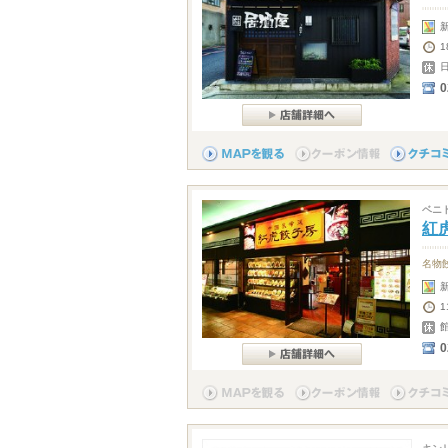
0
ベニ
紅
名物
1
0