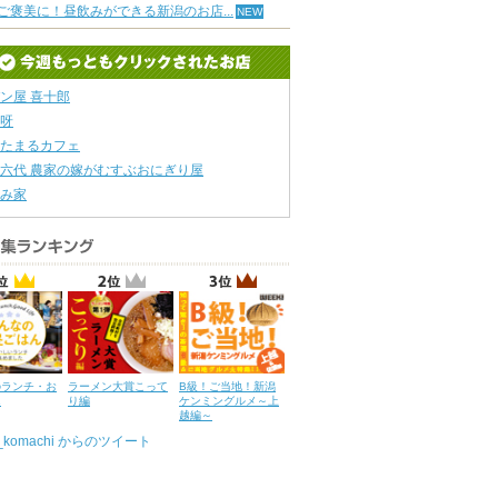
ご褒美に！昼飲みができる新潟のお店...
ン屋 喜十郎
呀
たまるカフェ
六代 農家の嫁がむすぶおにぎり屋
み家
のランチ・お
ラーメン大賞こって
B級！ご当地！新潟
ん
り編
ケンミングルメ～上
越編～
u_komachi からのツイート