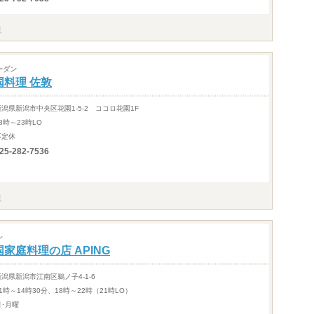
ーダン
国料理 佐敦
新潟県新潟市中央区花園1-5-2 ココロ花園1F
8時～23時LO
不定休
25-282-7536
ン
国家庭料理の店 APING
新潟県新潟市江南区鵜ノ子4-1-6
1時～14時30分、18時～22時（21時LO）
日･月曜