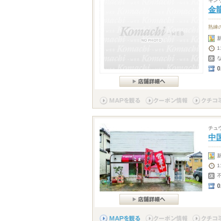
キン
金
熟練
1
0
チュ
中
1
0