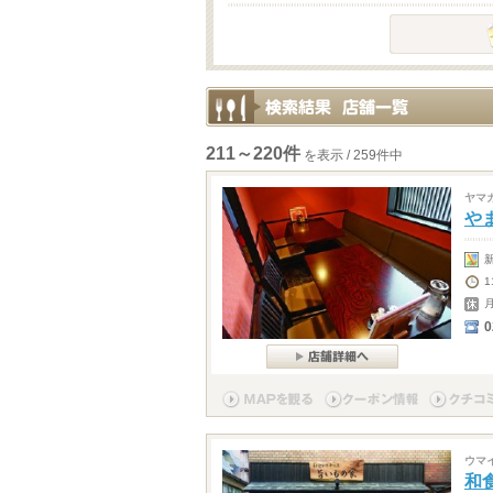
211～220件
を表示 / 259件中
ヤマ
や
1
0
ウマ
和