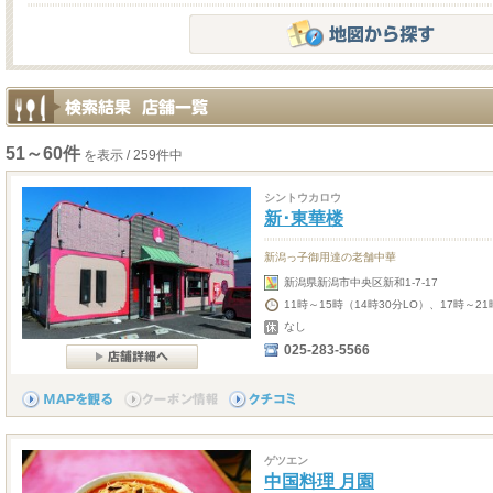
51～60件
を表示 / 259件中
シントウカロウ
新･東華楼
新潟っ子御用達の老舗中華
新潟県新潟市中央区新和1-7-17
11時～15時（14時30分LO）、17時～21
なし
025-283-5566
ゲツエン
中国料理 月園