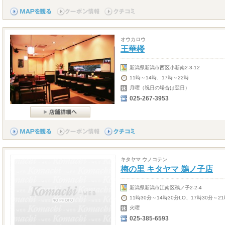
オウカロウ
王華楼
新潟県新潟市西区小新南2-3-12
11時～14時、17時～22時
月曜（祝日の場合は翌日）
025-267-3953
キタヤマ ウノコテン
梅の里 キタヤマ 鵜ノ子店
新潟県新潟市江南区鵜ノ子2-2-4
11時30分～14時30分LO、17時30分～21
火曜
025-385-6593