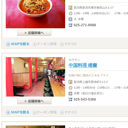
新潟県新潟市東区物見山3-1-17
11時～15時（14時30分LO）、17時～21
火･水曜
025-271-9088
ロウラン
中国料理 楼蘭
伝統の味に独自の工夫をプラス
新潟県上越市西本町3-11-2
11時～14時30分（14時LO）、17時～21
水曜（祝日の場合翌日）
025-543-5366