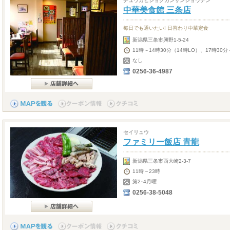
チュウカビショクカンサンジョウテン
中華美食館 三条店
毎日でも通いたい! 日替わり中華定食
新潟県三条市興野1-5-24
11時～14時30分（14時LO）、17時30分
なし
0256-36-4987
セイリュウ
ファミリー飯店 青龍
新潟県三条市西大崎2-3-7
11時～23時
第2･4月曜
0256-38-5048