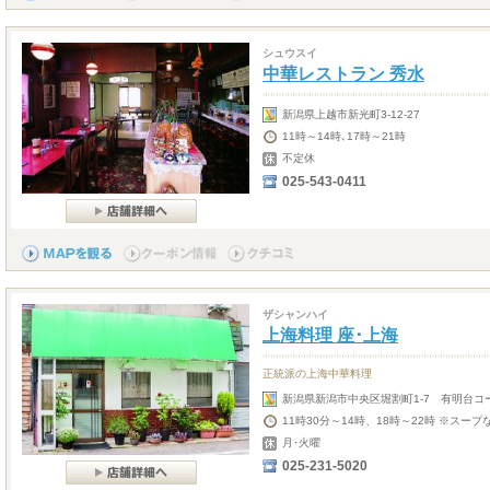
シュウスイ
中華レストラン 秀水
新潟県上越市新光町3-12-27
11時～14時､17時～21時
不定休
025-543-0411
ザシャンハイ
上海料理 座･上海
正統派の上海中華料理
新潟県新潟市中央区堀割町1-7 有明台コ
11時30分～14時、18時～22時 ※スー
月･火曜
025-231-5020