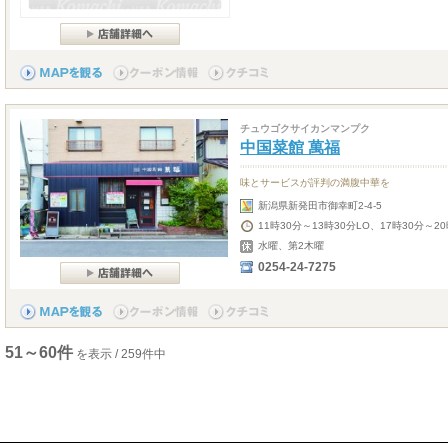
チュウゴクサイカンマンプク
中国菜館 萬福
味とサービスが評判の満腹中華を
新潟県新発田市御幸町2-4-5
11時30分～13時30分LO、17時30分～
水曜、第2木曜
0254-24-7275
51～60件
を表示 / 259件中