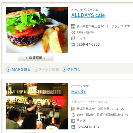
オールデイズカフェ
ALLDAYS cafe
新潟県燕市井土巻3-147 プラザフジ2F
19時～朝4時
不定休
0256-47-6800
バーサンナナ
Bar 37
充実メニューのガールズバー
新潟県新潟市中央区弁天1-3-24 2F
19時～深2時（日曜･祝日は深1時まで）
不定休
025-243-8137