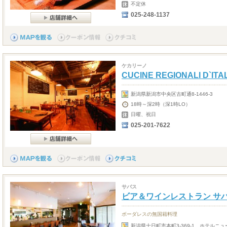
不定休
025-248-1137
ケカリーノ
CUCINE REGIONALI D`ITA
新潟県新潟市中央区古町通8-1446-3
18時～深2時（深1時LO）
日曜、祝日
025-201-7622
サバス
ビア＆ワインレストラン サ
ボーダレスの無国籍料理
新潟県十日町市本町3-369-1 ホテルニ