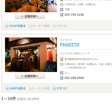
17時30分～24時（23時LO）
月曜
025-750-1248
ファゴット
FAGOTTO
大人のための駅前ビストロ
新潟県新潟市中央区弁天1-3-1
14時30分～深1時（24時LO）※金･土
ンク深1時30分LO）
なし
025-288-5066
1～10件
を表示 / 411件中