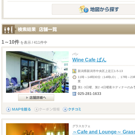
1～10件
を表示 / 411件中
パン
Wine Cafe ぱん
新潟県新潟市中央区上近江1-5-13
11時～14時30分（14時LO）、17時～2
業
第1･3日曜、第2･4日曜夜※ディナーの
025-281-1633
グラスカフェ
～Cafe and Lounge～ Grass