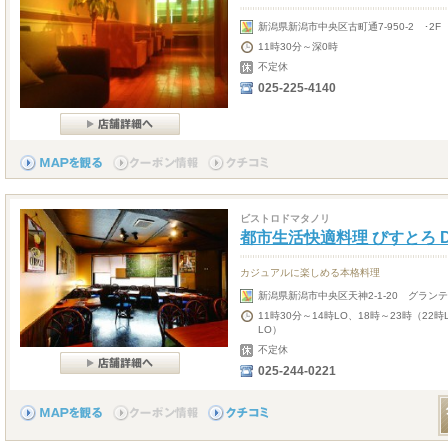
新潟県新潟市中央区古町通7-950-2 ･2F
11時30分～深0時
不定休
025-225-4140
ビストロドマタノリ
都市生活快適料理 びすとろ D
カジュアルに楽しめる本格料理
新潟県新潟市中央区天神2-1-20 グランテ
11時30分～14時LO、18時～23時（22
LO）
不定休
025-244-0221