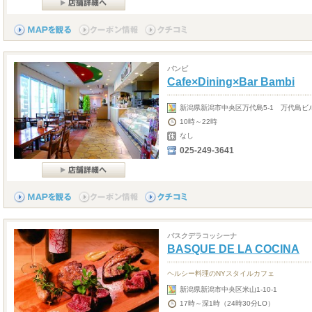
バンビ
Cafe×Dining×Bar Bambi
新潟県新潟市中央区万代島5-1 万代島ビル
10時～22時
なし
025-249-3641
バスクデラコッシーナ
BASQUE DE LA COCINA
ヘルシー料理のNYスタイルカフェ
新潟県新潟市中央区米山1-10-1
17時～深1時（24時30分LO）