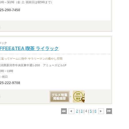
11時～深2時（金･土･祝前日は朝5時まで）
25-290-7450
ラック
FFEE&TEA 喫茶 ライラック
に返ってゲームに熱中 サラリーマンの癒やし空間
新潟県新潟市中央区東中通1-200 アミューズビル1F
0時～19時
日･祝日
25-222-9708
2
|
3
| 4 |
5
|
6