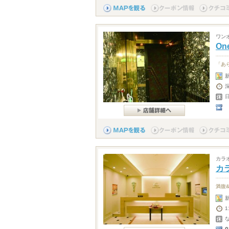
ワン
One
「あ
カラ
カ
満腹