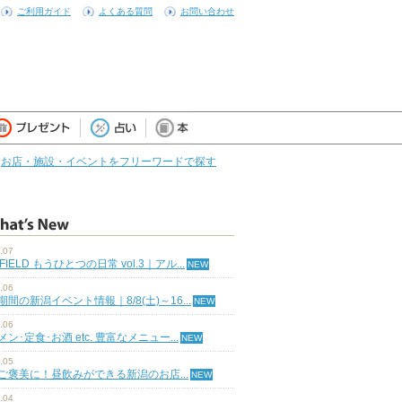
ご利用ガイド
よくある質問
お問い合わせ
お店・施設・イベントをフリーワードで探す
.07
 FIELD もうひとつの日常 vol.3｜アル...
.06
期間の新潟イベント情報｜8/8(土)～16...
.06
ン･定食･お酒 etc. 豊富なメニュー...
.05
ご褒美に！昼飲みができる新潟のお店...
.04