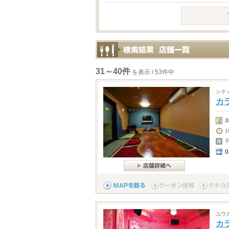
31～40件
を表示 / 53件中
シテ
カラ
0
ユウ
カ