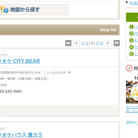
中央
パ
宇
わ
2
|
3
| 4 |
5
|
6
十
と
ィベア
オケ CITY BEAR
新潟県新潟市中央区笹口1-14-6 ことぶきビル2F･3F
18時～朝5時（日曜18時～深夜不定）
不定休
25-243-7693
みんな
昼ごは
@tok
カラ
ラオケハウス 遊カラ