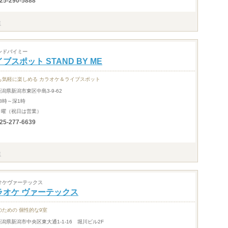
25-290-5888
ンドバイミー
ブスポット STAND BY ME
も気軽に楽しめる カラオケ＆ライブスポット
新潟県新潟市東区中島3-9-62
18時～深1時
月曜（祝日は営業）
25-277-6639
オケヴァーテックス
ラオケ ヴァーテックス
のための 個性的な9室
新潟県新潟市中央区東大通1-1-16 堀川ビル2F