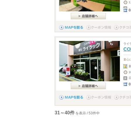
0
ライ
CO
童心
1
0
31～40件
を表示 / 53件中