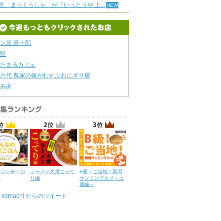
区「まっくうしゃ」が「いっとうや 上...
ン屋 喜十郎
呀
たまるカフェ
六代 農家の嫁がむすぶおにぎり屋
み家
のランチ・お
ラーメン大賞こって
B級！ご当地！新潟
ん
り編
ケンミングルメ～上
越編～
u_komachi からのツイート