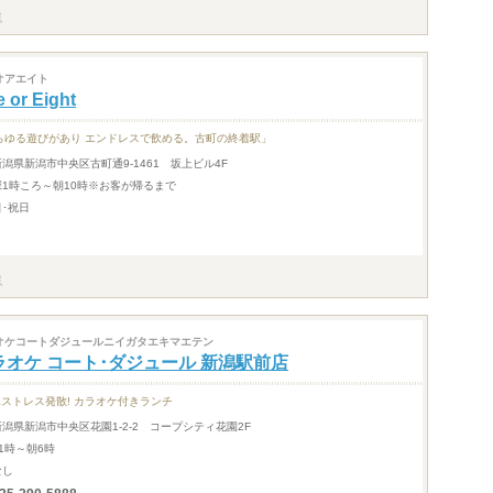
オアエイト
 or Eight
らゆる遊びがあり エンドレスで飲める。古町の終着駅」
新潟県新潟市中央区古町通9-1461 坂上ビル4F
深1時ころ～朝10時※お客が帰るまで
日･祝日
オケコートダジュールニイガタエキマエテン
ラオケ コート･ダジュール 新潟駅前店
&ストレス発散! カラオケ付きランチ
新潟県新潟市中央区花園1-2-2 コープシティ花園2F
11時～朝6時
なし