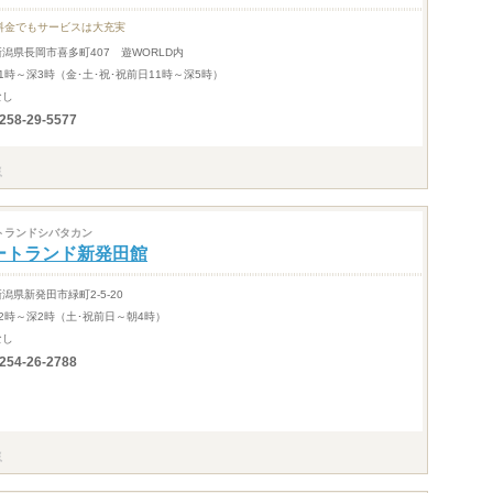
料金でもサービスは大充実
新潟県長岡市喜多町407 遊WORLD内
11時～深3時（金･土･祝･祝前日11時～深5時）
なし
258-29-5577
トランドシバタカン
ートランド新発田館
新潟県新発田市緑町2-5-20
12時～深2時（土･祝前日～朝4時）
なし
254-26-2788