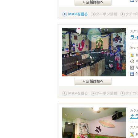
0
スタ
ライ
誰で
0
カラ
カ
大人