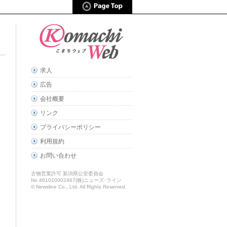
求人
広告
会社概要
リンク
プライバシーポリシー
利用規約
お問い合わせ
古物営業許可 新潟県公安委員会
No.461020002467(株)ニューズ･ライン
© Newsline Co., Ltd. All Rights Reserved.