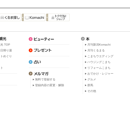
光 TOP
月刊新潟Komachi
・日帰り湯
月刊くるまる
ットめぐり
こまちウエディング
ト
ハウジングこまち
ット
リフォームこまち
おでかけ・レジャー
無料で登録する
グルメ
登録内容の変更・解除
群馬
その他