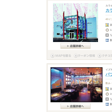
カラ
カ
40
0
イズ
パ
飲み
0