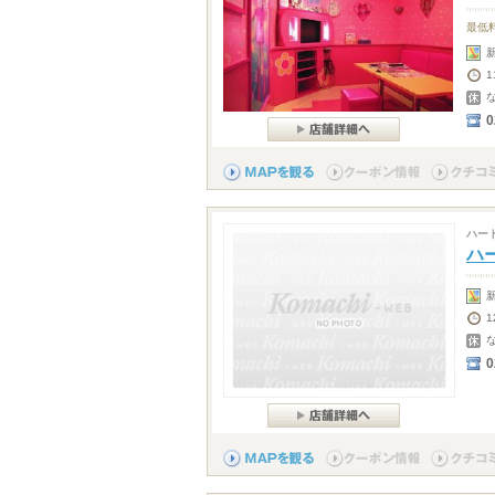
最低
0
ハー
ハ
0