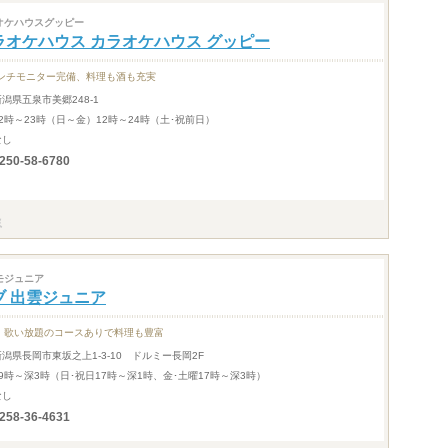
オケハウスグッピー
ラオケハウス カラオケハウス グッピー
インチモニター完備、料理も酒も充実
新潟県五泉市美郷248-1
12時～23時（日～金）12時～24時（土･祝前日）
なし
250-58-6780
モジュニア
ブ 出雲ジュニア
・歌い放題のコースありで料理も豊富
新潟県長岡市東坂之上1-3-10 ドルミー長岡2F
19時～深3時（日･祝日17時～深1時、金･土曜17時～深3時）
なし
258-36-4631