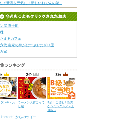
んで新潟を元気に！新しいおでんの魅...
ン屋 喜十郎
呀
たまるカフェ
六代 農家の嫁がむすぶおにぎり屋
み家
のランチ・お
ラーメン大賞こって
B級！ご当地！新潟
ん
り編
ケンミングルメ～上
越編～
u_komachi からのツイート