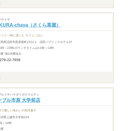
ラチャヤ
KURA-chaya（さくら茶屋）
ーツと一緒に楽しむ カフェごはん
群馬県沼田市西原新町1522-1 沼田パブリックホテル1F
11時～22時LOランチタイムは11時～14時
水曜･第3木曜休み
278-22-7656
ブルイチハラダイガクマエテン
ーブル市原 大学前店
加で優しい味わいの和洋菓子
新潟県上越市大学前204
時～19時
火曜