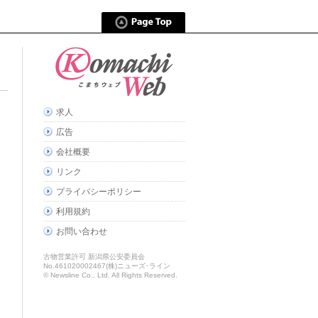
求人
広告
会社概要
リンク
プライバシーポリシー
利用規約
お問い合わせ
古物営業許可 新潟県公安委員会
No.461020002467(株)ニューズ･ライン
© Newsline Co., Ltd. All Rights Reserved.