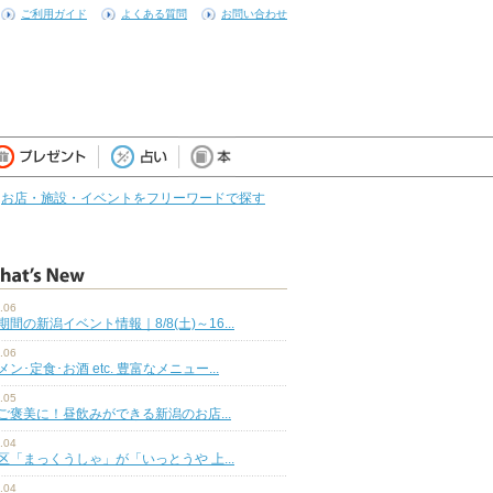
ご利用ガイド
よくある質問
お問い合わせ
お店・施設・イベントをフリーワードで探す
.06
期間の新潟イベント情報｜8/8(土)～16...
.06
ン･定食･お酒 etc. 豊富なメニュー...
.05
ご褒美に！昼飲みができる新潟のお店...
.04
区「まっくうしゃ」が「いっとうや 上...
.04