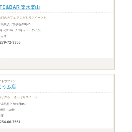
FE&BAR 楽水楽山
旅館のカフェで こだわりスイーツを
群馬県渋川市伊香保町45
9時～深1時（18時～バータイム）
不定休
279-72-3355
マトウフテン
とうふ店
屋が作る さっぱりスイーツ
新潟県村上市牧目850
6時頃～19時
日曜
254-66-7551