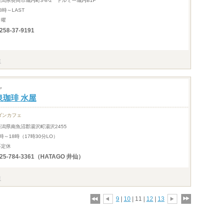
新潟県長岡市城内町3-8-2 ドルミー城内B1F
8時～LAST
月曜
258-37-9191
ヤ
泉珈琲 水屋
ダンカフェ
新潟県南魚沼郡湯沢町湯沢2455
時～18時（17時30分LO）
不定休
25-784-3361（HATAGO 井仙）
9
|
10
| 11 |
12
|
13