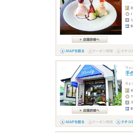
1
0
ウェ
手作
耳ま
0