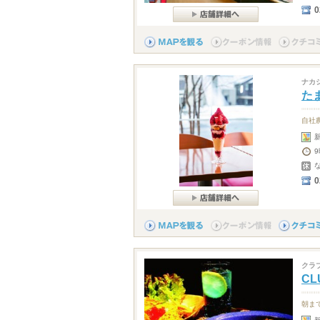
0
ナカ
たま
自社
9
0
クラ
CL
朝ま