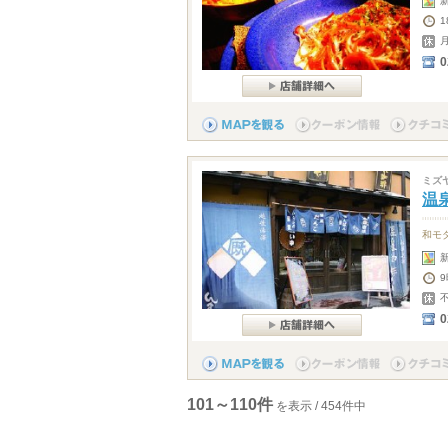
1
0
ミズ
温
和モ
9
0
101～110件
を表示 / 454件中