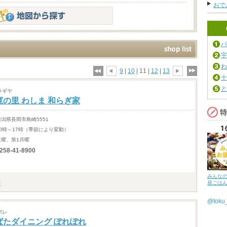
おで
パ
宇
わ
9
|
10
| 11 |
12
|
13
十
と
ラギヤ
寛の里 わしま 和らぎ家
新潟県長岡市島崎5551
10時～17時（季節により変動）
火曜、第1月曜
258-41-8900
みんな
昼ごは
@tok
ポレ
ばたダイニング ぽれぽれ