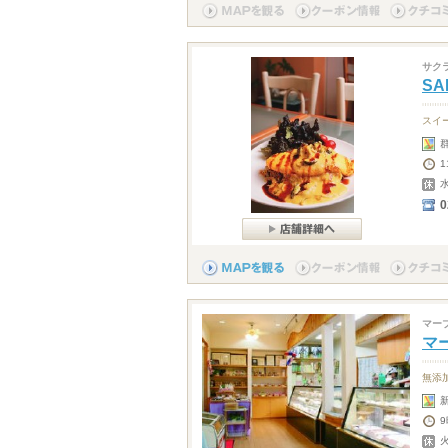
サク
SA
スイ
0
マー
マ
無添
9