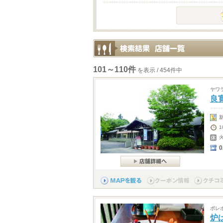
101～110件
を表示 / 454件中
ヤワ
良
0
ポレ
炉