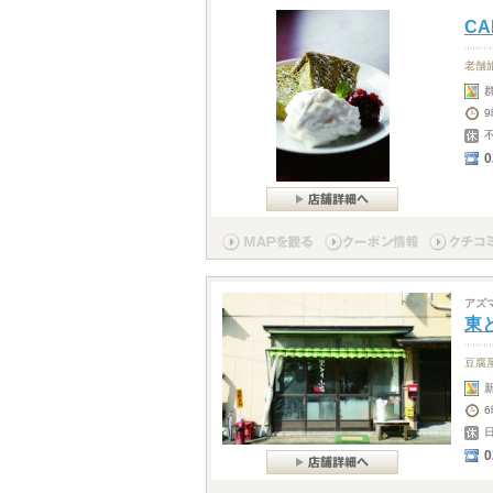
CA
老舗
0
アズ
東
豆腐
0