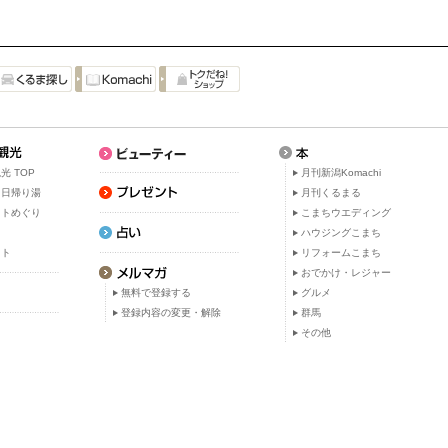
光 TOP
月刊新潟Komachi
・日帰り湯
月刊くるまる
ットめぐり
こまちウエディング
ト
ハウジングこまち
ット
リフォームこまち
おでかけ・レジャー
無料で登録する
グルメ
登録内容の変更・解除
群馬
その他