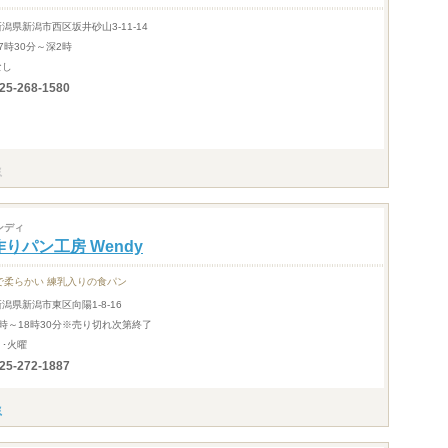
新潟県新潟市西区坂井砂山3-11-14
7時30分～深2時
なし
25-268-1580
ンディ
りパン工房 Wendy
で柔らかい 練乳入りの食パン
新潟県新潟市東区向陽1-8-16
7時～18時30分※売り切れ次第終了
月･火曜
25-272-1887