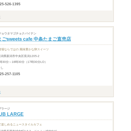
25-526-1395
ジョウタマゴチョクバイテン
ごsweets cafe 中条たまご直売店
農場ならではの 風味豊かな卵スイーツ
新潟県新潟市中央区長潟1205-2
時30分～18時30分（17時30分LO）
なし
25-257-1105
ブラージ
UB LARGE
で楽しめるニュースタイルカフェ