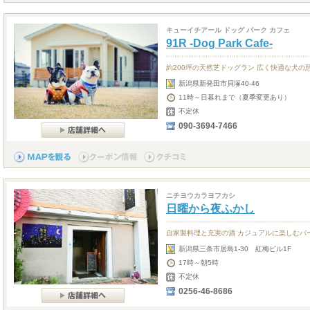
キューイチアール ドッグ パーク カフェ
91R -Dog Park Cafe-
約200坪の天然芝ドッグラン 広く快適な犬の
新潟県新発田市貝塚40-46
11時～日暮れまで（夏季変更あり）
不定休
090-3694-7466
ニチヨウカラヨフカシ
日曜から夜ふかし
自家製料理と充実の酒 カジュアルに楽しむバ
新潟県三条市居島1-30 紅梅ビル1F
17時～朝5時
不定休
0256-46-8686