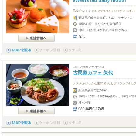
sweets lab baby mouth
乙女心をくすぐる かわいいおやつがいっぱい!
新潟県柏崎市東本町2-7-42 テナント3
10時30分～※なくなり次第終了
日曜、ほか月曜が祝日の場合は休み
なし
コミンカカフェ ヤシロ
古民家カフェ 矢代
ノスタルジックな空間で のんびりランチ&カ
新潟県妙高市志746-1
10時～15時（14時30分LO）、18時～20
月～木曜
080-8450-1745