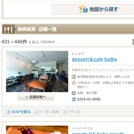
431～440件
を表示 / 455件中
ビュルブ
dessert＆cafe bulbe
旬素材を生かしたフォトジェニックなメニュ
新潟県新発田市本町1-2-2 塚野ビル1F
11時30分～20時（日曜は18時まで※祝
第終了）
木曜、第2日曜
0254-42-9098
ベイビーマウス