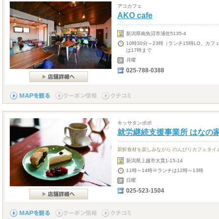
アコカフェ
AKO cafe
新潟県南魚沼市浦佐5135-4
10時30分～23時（ランチ15時LO、カフェ
は17時まで
月曜
025-788-0388
キッサタンポポ
就労継続支援事業所 はなの家
新鮮食材を楽しみながら のんびりカフェタイ
新潟県上越市大貫1-15-14
11時～14時※ランチは12時～13時
日曜
025-523-1504