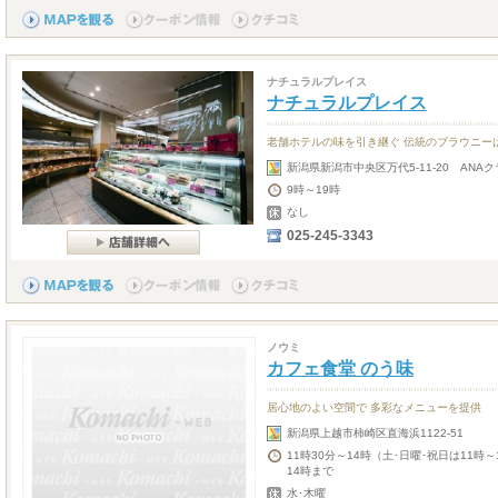
ナチュラルプレイス
ナチュラルプレイス
老舗ホテルの味を引き継ぐ 伝統のブラウニー
新潟県新潟市中央区万代5-11-20 ANA
9時～19時
なし
025-245-3343
ノウミ
カフェ食堂 のう味
居心地のよい空間で 多彩なメニューを提供
新潟県上越市柿崎区直海浜1122-51
11時30分～14時（土･日曜･祝日は11時～
14時まで
水･木曜