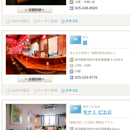
水曜、木曜の昼
025-248-8920
サト
48
郷
安らぎの空間で “故郷”新潟を味わう
新潟県新潟市中央区東堀通 6-1039-5
17時～23時
日曜
025-224-0770
モナミピエロ
49
モナミ ピエロ
地物を使って正統に独創をプラス
新潟県新潟市中央区西堀通4-824-1