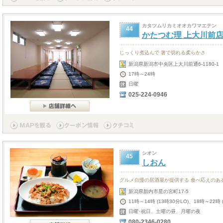
カタツムリカミオオカワマエテン
44
かたつむ理 上大川前
じっくり煮込んで 箸で切れる柔らかさ
新潟県新潟市中央区上大川前通6-1180-
17時～24時
日曜
025-224-0946
シオン
45
しおん
グルメ自慢の居酒屋が提供する 食べ応えのあ
新潟県胎内市星の宮町17-5
11時～14時 (13時30分LO)、18時～22時 
日曜･祝日、土曜の昼、月曜の夜
080-2346-0280