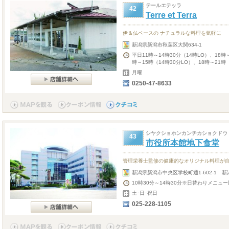
テールエテッラ
42
Terre et Terra
伊＆仏ベースの ナチュラルな料理を気軽に
新潟県新潟市秋葉区大関634-1
平日11時～14時30分（14時LO）、18時
時～15時（14時30分LO）、18時～21時
月曜
0250-47-8633
シヤクショホンカンチカショクドウ
43
市役所本館地下食堂
管理栄養士監修の健康的なオリジナル料理が
新潟県新潟市中央区学校町通1-602-1 
10時30分～14時30分※日替わりメニュー
土･日･祝日
025-228-1105