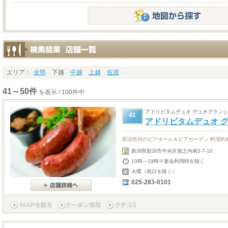
エリア：
全県
下越
中越
上越
佐渡
41～50件
を表示 / 100件中
アドリビタムデュオ デュオグラン
41
アドリビタムデュオ 
新潟市内のビアホール＆ビアガーデン 料理約3
新潟県新潟市中央区堀之内南3-7-10
10時～19時※宴会利用時を除く
火曜（祝日を除く）
025-283-0101