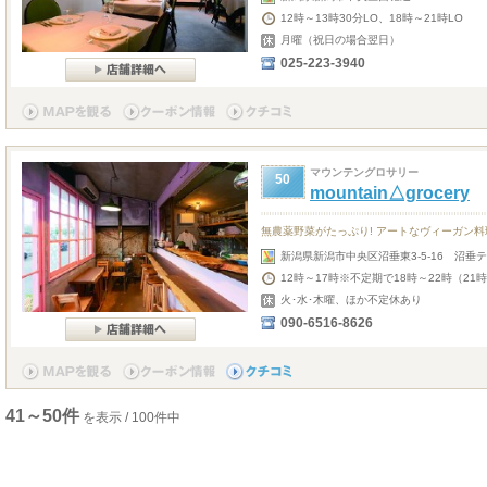
12時～13時30分LO、18時～21時LO
月曜（祝日の場合翌日）
025-223-3940
マウンテングロサリー
50
mountain△grocery
無農薬野菜がたっぷり! アートなヴィーガン料
新潟県新潟市中央区沼垂東3-5-16 沼垂
12時～17時※不定期で18時～22時（21
火･水･木曜、ほか不定休あり
090-6516-8626
41～50件
を表示 / 100件中