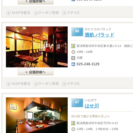
サケドコロバラッド
46
酒処 バラッド
新潟県新潟市中央区東大通1-5-13 積新ビ
16時～24時
日曜
025-248-1129
ハセガワ
47
はせ川
目の前で揚がる季節の天ぷら
新潟県新潟市中央区万代5-3-22
12時～14時、17時30分～22時