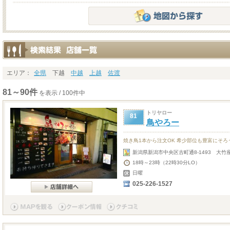
エリア：
全県
下越
中越
上越
佐渡
81～90件
を表示 / 100件中
トリヤロー
81
鳥やろー
焼き鳥1本から注文OK 希少部位も豊富にそろ
新潟県新潟市中央区古町通8-1493 大竹
18時～23時（22時30分LO）
日曜
025-226-1527