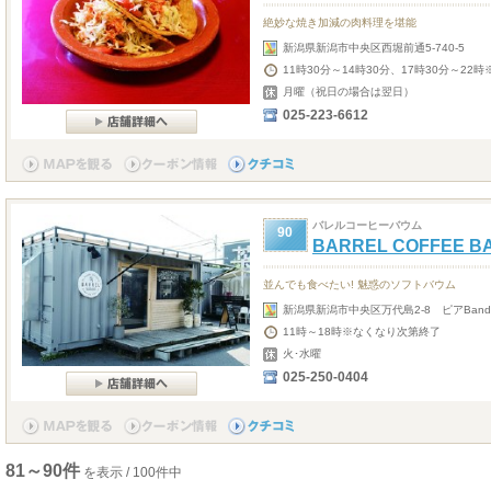
絶妙な焼き加減の肉料理を堪能
新潟県新潟市中央区西堀前通5-740-5
11時30分～14時30分、17時30分～22
月曜（祝日の場合は翌日）
025-223-6612
バレルコーヒーバウム
90
BARREL COFFEE B
並んでも食べたい! 魅惑のソフトバウム
新潟県新潟市中央区万代島2-8 ピアBand
11時～18時※なくなり次第終了
火･水曜
025-250-0404
81～90件
を表示 / 100件中