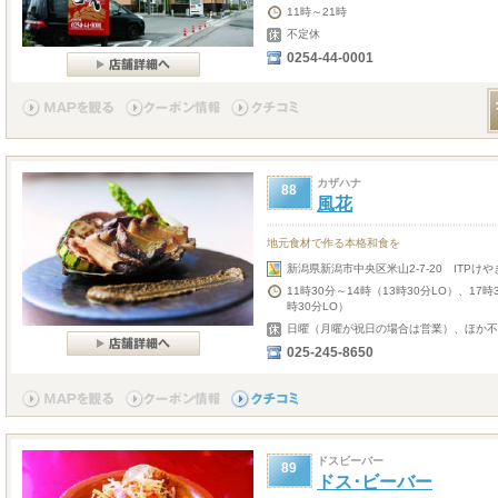
11時～21時
不定休
0254-44-0001
カザハナ
88
風花
地元食材で作る本格和食を
新潟県新潟市中央区米山2-7-20 ITPけや
11時30分～14時（13時30分LO）、17
時30分LO）
日曜（月曜が祝日の場合は営業）、ほか不
025-245-8650
ドスビーバー
89
ドス･ビーバー