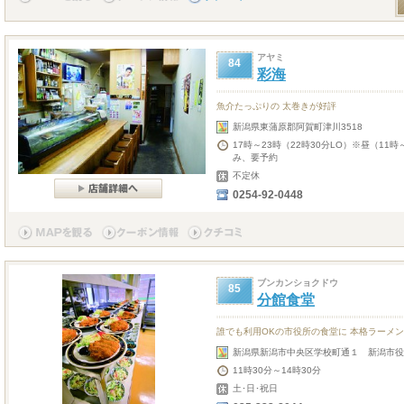
アヤミ
84
彩海
魚介たっぷりの 太巻きが好評
新潟県東蒲原郡阿賀町津川3518
17時～23時（22時30分LO）※昼（1
み、要予約
不定休
0254-92-0448
ブンカンショクドウ
85
分館食堂
誰でも利用OKの市役所の食堂に 本格ラーメ
新潟県新潟市中央区学校町通１ 新潟市役
11時30分～14時30分
土･日･祝日