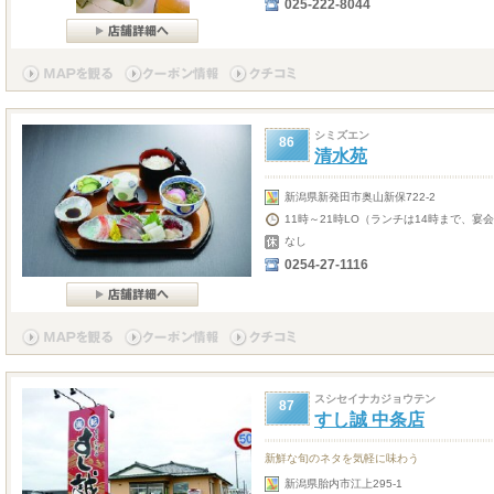
025-222-8044
シミズエン
86
清水苑
新潟県新発田市奥山新保722-2
11時～21時LO（ランチは14時まで、宴会
なし
0254-27-1116
スシセイナカジョウテン
87
すし誠 中条店
新鮮な旬のネタを気軽に味わう
新潟県胎内市江上295-1