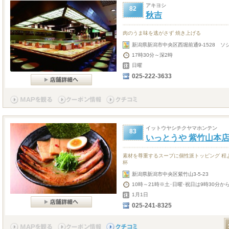
アキヨシ
82
秋吉
肉のうま味を逃がさず 焼き上げる
新潟県新潟市中央区西堀前通9-1528 ソ
17時30分～深2時
日曜
025-222-3633
イットウヤシチクヤマホンテン
83
いっとうや 紫竹山本
素材を尊重するスープに個性派トッピング 程
杯
新潟県新潟市中央区紫竹山3-5-23
10時～21時※土･日曜･祝日は9時30分か
1月1日
025-241-8325