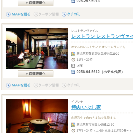
025-257-6913
レストランヴァイス
レストラン レストランヴァ
ホテルのレストランで オシャレランチを
新潟県西蒲原郡弥彦村弥彦2929
11時～20時
火曜
0256-94-5612（ホテル代表）
イブシヤ
焼肉 いぶし家
肉厚和牛で肉のうま味を堪能する
新潟県燕市吉田大保町12-70
17時～24時（土･日･祝日は11時30分～