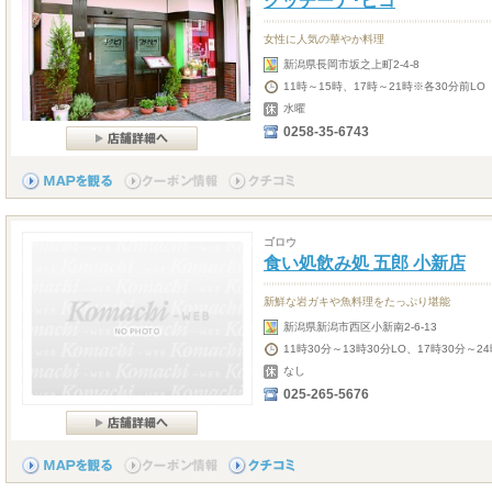
クッチーナ･ヒコ
女性に人気の華やか料理
新潟県長岡市坂之上町2-4-8
11時～15時、17時～21時※各30分前LO
水曜
0258-35-6743
ゴロウ
食い処飲み処 五郎 小新店
新鮮な岩ガキや魚料理をたっぷり堪能
新潟県新潟市西区小新南2-6-13
11時30分～13時30分LO、17時30分～
なし
025-265-5676