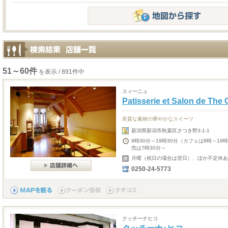
51～60件
を表示 / 891件中
スィーニュ
Patisserie et Salon de Th
良質な素材の華やかなスイーツ
新潟県新潟市秋葉区さつき野3-1-1
9時30分～19時30分（カフェは8時～19
売は7時30分～
月曜（祝日の場合は翌日）、ほか不定休あ
0250-24-5773
クッチーナヒコ