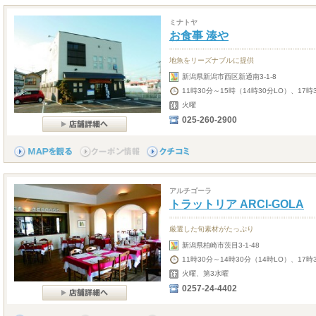
ミナトヤ
お食事 湊や
地魚をリーズナブルに提供
新潟県新潟市西区新通南3-1-8
11時30分～15時（14時30分LO）、17時
火曜
025-260-2900
アルチゴーラ
トラットリア ARCI-GOLA
厳選した旬素材がたっぷり
新潟県柏崎市茨目3-1-48
11時30分～14時30分（14時LO）、17時
火曜、第3水曜
0257-24-4402