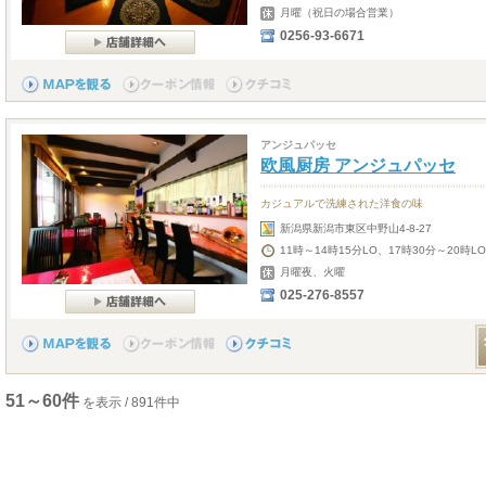
月曜（祝日の場合営業）
0256-93-6671
アンジュパッセ
欧風厨房 アンジュパッセ
カジュアルで洗練された洋食の味
新潟県新潟市東区中野山4-8-27
11時～14時15分LO、17時30分～20時LO
月曜夜、火曜
025-276-8557
51～60件
を表示 / 891件中