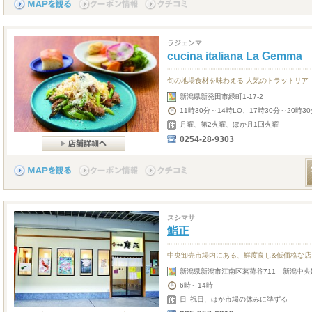
ラジェンマ
cucina italiana La Gemma
旬の地場食材を味わえる 人気のトラットリア
新潟県新発田市緑町1-17-2
11時30分～14時LO、17時30分～20時30
月曜、第2火曜、ほか月1回火曜
0254-28-9303
スシマサ
鮨正
中央卸売市場内にある、鮮度良し&低価格な店
新潟県新潟市江南区茗荷谷711 新潟中央
6時～14時
日･祝日、ほか市場の休みに準ずる