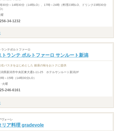
1時30分～14時30分（14時LO）、17時～24時（料理23時LO、ドリンク23時30分
LO）
火曜
256-34-1232
トランテポルトファーロ
ストランテ ポルトファーロ サンルート新潟
の生パスタをはじめとした 銀座の味をおトクに提供
新潟県新潟市中央区東大通1-11-25 ホテルサンルート新潟2F
2時～15時（14時30分LO）
月･火曜
25-246-6161
デヴォーレ
リア料理 gradevole