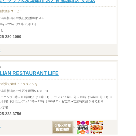
窯ピッツァ&炭焼珈琲 おとぎ屋珈琲店 女池店
自家焙煎コーヒー
新潟県新潟市中央区女池神明1-1-2
1時～22時（21時30分LO）
なし
25-280-1090
フ
ALIAN RESTAURANT LIFE
ェ感覚で気軽にイタリアンを
新潟県新潟市中央区東堀通5-438 1F
モーニング8時～10時30分（10時LO）、ランチ11時30分～15時（14時30分LO）※
土･日曜･祝日はカフェ15時～17時（16時LO）も営業 ■営業時間続き備考あり
火･水曜
25-228-3756