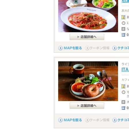
石
炭火
1
0
ライ
IT
カフ
0