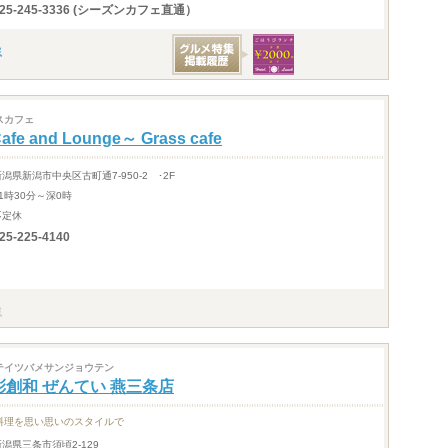
025-245-3336 (シーズンカフェ直通）
スカフェ
afe and Lounge～ Grass cafe
潟県新潟市中央区古町通7-950-2 ･2F
1時30分～深0時
不定休
25-225-4140
テイツバメサンジョウテン
彩創和 ぜんてい 燕三条店
料理を思い思いのスタイルで
新潟県三条市須頃2-129