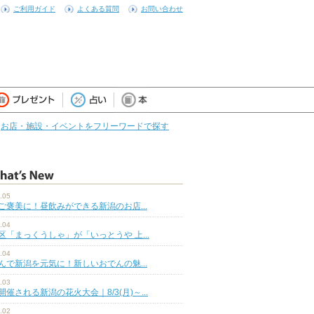
ご利用ガイド
よくある質問
お問い合わせ
お店・施設・イベントをフリーワードで探す
.05
ご褒美に！昼飲みができる新潟のお店...
.04
区「まっくうしゃ」が「いっとうや 上...
.04
んで新潟を元気に！新しいおでんの魅...
.03
開催される新潟の花火大会｜8/3(月)～...
.02