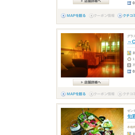
グラ
～C
新
1
0
ゼン
旬
本格