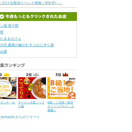
に行ける新潟イベント情報｜8/3(月)～...
ン屋 喜十郎
呀
たまるカフェ
六代 農家の嫁がむすぶおにぎり屋
み家
のランチ・お
ラーメン大賞こって
B級！ご当地！新潟
ん
り編
ケンミングルメ～上
越編～
u_komachi からのツイート