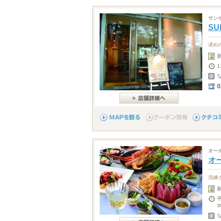
サン
SU
遅め
0
オー
オ
洗練
3