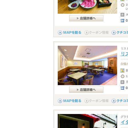
0
リス
リ
自慢
1
0
グラ
イタ