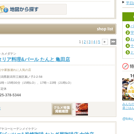
平日
パ
宇
わ
1 |
2
|
3
|
4
|
5
十
と
トカメダテン
タリア料理&バール たんと 亀田店
友や家族連れに人気の店
新潟県新潟市江南区鵜ノ子2-2-58
1時～15時30分（15時LO）、17時～22時（21時LO）
不定休
25-378-5344
みんな
昼ごは
@tok
ギヤコーヒーテンメイケテン