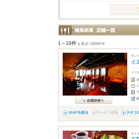
1～10件
を表示 / 889件中
タン
イ
ママ
1
0
オト