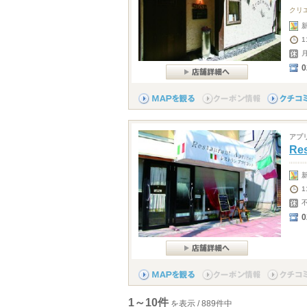
クリ
0
アプ
Res
1
0
1～10件
を表示 / 889件中