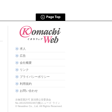
求人
広告
会社概要
リンク
プライバシーポリシー
利用規約
お問い合わせ
古物営業許可 新潟県公安委員会
No.461020002467(株)ニューズ･ライン
© Newsline Co., Ltd. All Rights Reserved.