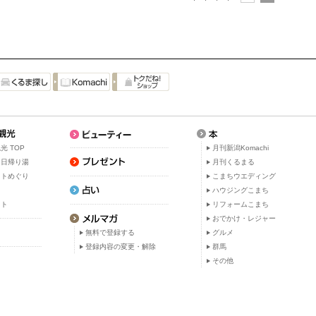
光 TOP
月刊新潟Komachi
・日帰り湯
月刊くるまる
ットめぐり
こまちウエディング
ト
ハウジングこまち
ット
リフォームこまち
おでかけ・レジャー
無料で登録する
グルメ
登録内容の変更・解除
群馬
その他