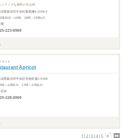
エイティブな感性が光る味
新潟県新潟市中央区東堀通6-1039-2
11時30分～14時、18時～22時LO
月曜
25-223-6969
リコット
taurant Apricot
新潟県新潟市中央区学校町通2-5308
1時～14時LO、17時～21時LO
不定休
25-228-8909
1 |
2
|
3
|
4
|
5