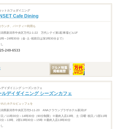
セットカフェダイニング
NSET Cafe Dining
のランチ、パーティー利用も
新潟県新潟市中央区万代1-1-22 万代シテイ第1駐車場ビル1F
11時～24時30分（金･土･祝前日は深1時30分まで）
なし
25-249-6533
ルデイダイニング シーズンカフェ
ールデイダイニング シーズンカフェ
されたホテルビュッフェを
新潟県新潟市中央区万代5-11-20 ANAクラウンプラザホテル新潟1F
平日／11時30分～14時30分（90分制限）※最終入店13時、土･日曜･祝日／1部11時
0分～13時、2部13時30分～15時 ※最終入店13時30分
なし