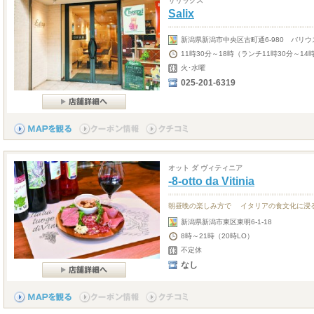
サリックス
Salix
新潟県新潟市中央区古町通6-980 バリウ
11時30分～18時（ランチ11時30分～14
火･水曜
025-201-6319
オット ダ ヴィティニア
-8-otto da Vitinia
朝昼晩の楽しみ方で イタリアの食文化に浸
新潟県新潟市東区東明6-1-18
8時～21時（20時LO）
不定休
なし