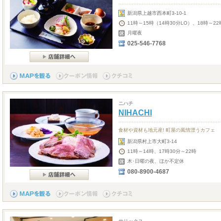
新潟県上越市西本町3-10-1
11時～15時（14時30分LO）、18時～22
月曜夜
025-546-7768
ニハチ
NIHACHI
食材や資材も地元産! 町屋の風情漂うカフェ
新潟県村上市大町3-14
11時～14時、17時30分～22時
木･日曜の夜、ほか不定休
080-8900-4687