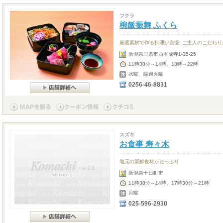
フクラ
椀飯振舞 ふくら
厳選素材で作る料理が自慢! ご主人のこだわ
新潟県三条市西本成寺1-35-25
11時30分～14時、18時～22時
水曜、隔週火曜
0256-46-8831
スズキ
お食事 寿々木
地元の新鮮食材がたっぷり
新潟県十日町市
11時30分～14時、17時30分～21時
月曜
025-596-2930