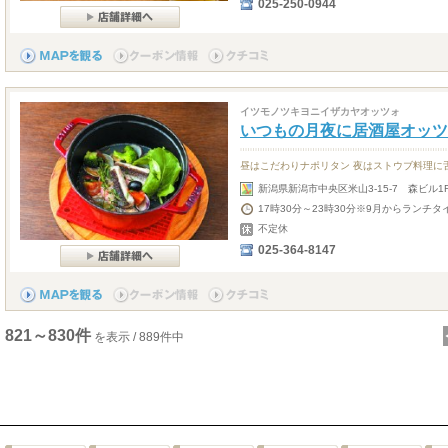
025-250-0944
イツモノツキヨニイザカヤオッツォ
いつもの月夜に居酒屋オッツ
昼はこだわりナポリタン 夜はストウブ料理に
新潟県新潟市中央区米山3-15-7 森ビル1
17時30分～23時30分※9月からランチタ
不定休
025-364-8147
821～830件
を表示 / 889件中