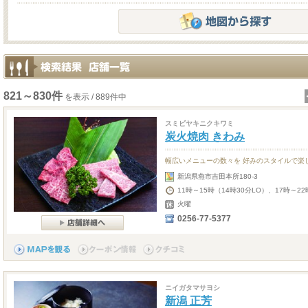
821～830件
を表示 / 889件中
スミビヤキニクキワミ
炭火焼肉 きわみ
幅広いメニューの数々を 好みのスタイルで楽
新潟県燕市吉田本所180-3
11時～15時（14時30分LO）、17時～22
火曜
0256-77-5377
ニイガタマサヨシ
新潟 正芳