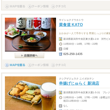
サイショクドウカトウ
菜食道 KATO
おかみが一人で手作りする 野菜たっぷりの家
新潟県新潟市中央区東大通1-2-8 河竹ビル
11時30分～14時、17時～22時
日曜
025-250-1435
クシアゲジュラク ニイガタテン
串揚げじゅらく 新潟店
新潟県新潟市中央区東大通1-5-31 プレ
11時30分～14時、17時～22時（金曜は
祝日11時30分～22時
なし