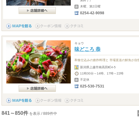
第終了）
木曜、第2日曜
0254-42-9098
キョウ
味どころ 恭
和食仕込みの創作料理と 市場直送の鮮魚が自
新潟県上越市南高田町4-5
11時30分～14時、17時～22時
不定休
025-530-7531
841～850件
を表示 / 889件中