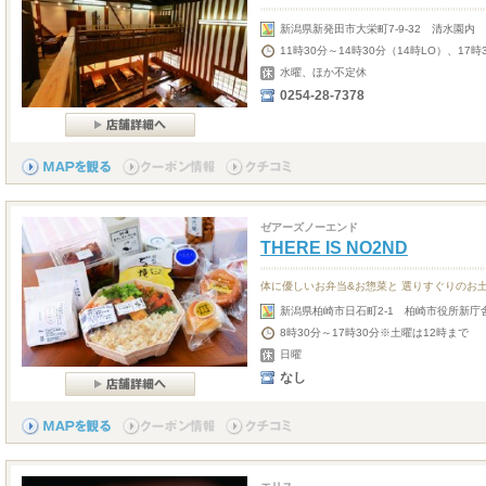
新潟県新発田市大栄町7-9-32 清水園内
11時30分～14時30分（14時LO）、17時
水曜、ほか不定休
0254-28-7378
ゼアーズノーエンド
THERE IS NO2ND
体に優しいお弁当&お惣菜と 選りすぐりのお
新潟県柏崎市日石町2-1 柏崎市役所新庁
8時30分～17時30分※土曜は12時まで
日曜
なし