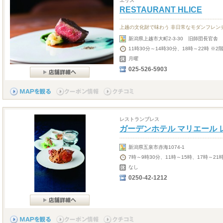
エリス
RESTAURANT HLICE
上越の文化財で味わう 非日常なモダンフレン
新潟県上越市大町2-3-30 旧師団長官舎
11時30分～14時30分、18時～22時 ※2
月曜
025-526-5903
レストランブレス
ガーデンホテル マリエール レ
新潟県五泉市赤海1074-1
7時～9時30分、11時～15時、17時～21
なし
0250-42-1212