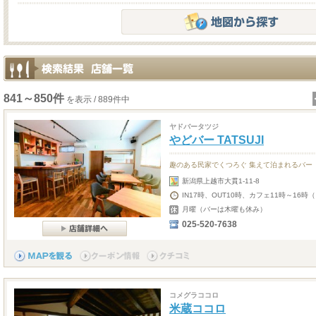
841～850件
を表示 / 889件中
ヤドバータツジ
やどバー TATSUJI
趣のある民家でくつろぐ 集えて泊まれるバー
新潟県上越市大貫1-11-8
IN17時、OUT10時、カフェ11時～16
月曜（バーは木曜も休み）
025-520-7638
コメグラココロ
米蔵ココロ