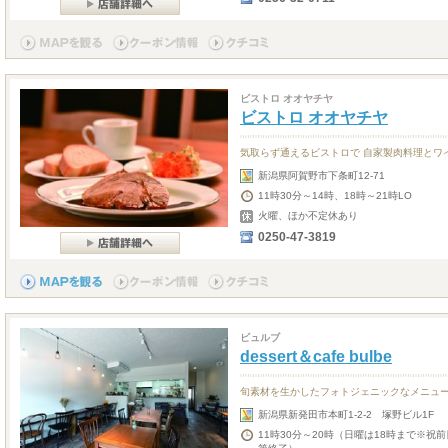
ビストロ オオヤチヤ
ビストロ オオヤチヤ
気取らず通えるビストロで 自家製肉料理とワ
新潟県阿賀野市下条町12-71
11時30分～14時、18時～21時LO
火曜、ほか不定休あり
0250-47-3819
ビュルブ
dessert＆cafe bulbe
旬素材を生かしたフォトジェニックなメニュ
新潟県新発田市本町1-2-2 塚野ビル1F
11時30分～20時（日曜は18時まで※祝