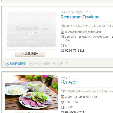
レストラントラヴィーニュ
Restaurant Travigne
角田浜だから実現できた ここにしかないワイ
新潟県新潟市西蒲区角田浜1661
11時30分～15時30分（14時30分LO）
予約
なし
0256-77-2811
ハナテラス
花てらす
季節の花や緑を眺めながら心ゆくまでおしゃ
新潟県三条市西裏館2-10-30
10時～17時
不定休
0256-32-0711