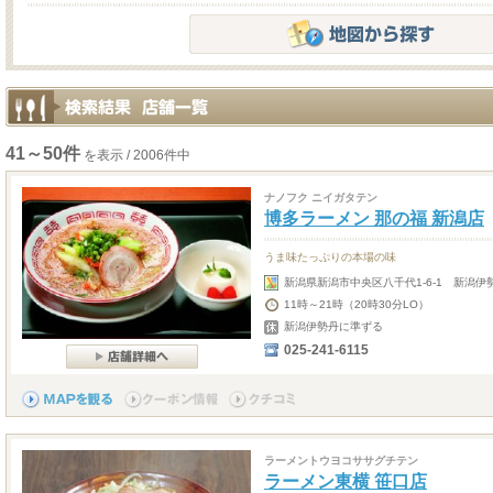
41～50件
を表示 / 2006件中
ナノフク ニイガタテン
博多ラーメン 那の福 新潟店
うま味たっぷりの本場の味
新潟県新潟市中央区八千代1-6-1 新潟伊
11時～21時（20時30分LO）
新潟伊勢丹に準ずる
025-241-6115
ラーメントウヨコササグチテン
ラーメン東横 笹口店