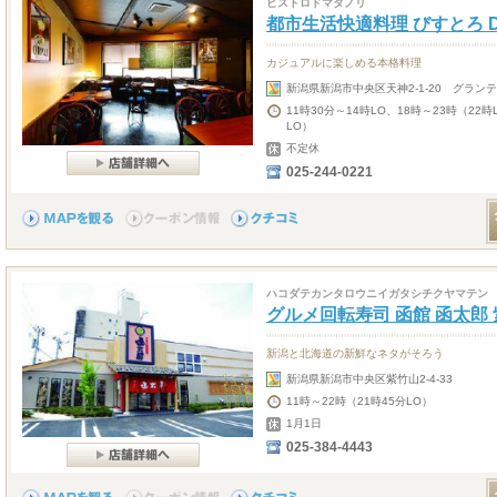
ビストロドマタノリ
都市生活快適料理 びすとろ D
カジュアルに楽しめる本格料理
新潟県新潟市中央区天神2-1-20 グランテ
11時30分～14時LO、18時～23時（22
LO）
不定休
025-244-0221
ハコダテカンタロウニイガタシチクヤマテン
グルメ回転寿司 函館 函太郎
新潟と北海道の新鮮なネタがそろう
新潟県新潟市中央区紫竹山2-4-33
11時～22時（21時45分LO）
1月1日
025-384-4443