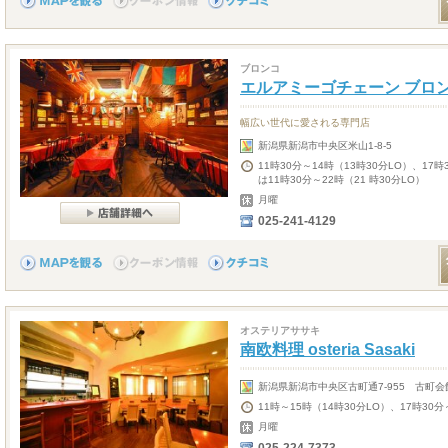
ブロンコ
エルアミーゴチェーン ブロ
幅広い世代に愛される専門店
新潟県新潟市中央区米山1-8-5
11時30分～14時（13時30分LO）、17
は11時30分～22時（21 時30分LO）
月曜
025-241-4129
オステリアササキ
南欧料理 osteria Sasaki
新潟県新潟市中央区古町通7-955 古町会
11時～15時（14時30分LO）、17時30分
月曜