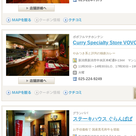
025-224-7373
ボボフルマチホンテン
Curry Specialty Store V
やみつき系と評判の独創カレー
新潟県新潟市中央区本町通9-1344 マン
11時30分～14時30分LO、17時30分～19
火曜
025-224-9249
グランパパ
ステーキハウス ぐらんぱぱ
お手頃価格で 国産黒毛和牛を堪能