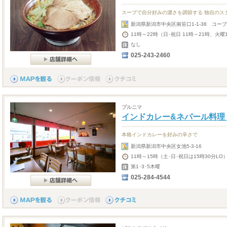
スープで自分好みの濃さを調節する 独自のス
新潟県新潟市中央区南笹口1-1-38 コー
11時～22時（日･祝日 11時～21時、火曜
なし
025-243-2460
プルニマ
インドカレー&ネパール料理 P
本格インドカレーを好みの辛さで
新潟県新潟市中央区女池5-3-16
11時～15時（土･日･祝日は15時30分LO
第1･3･5木曜
025-284-4544