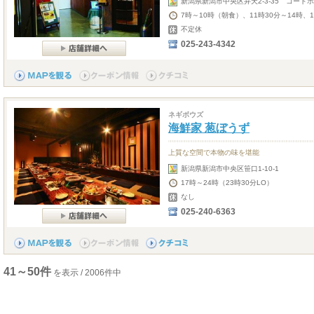
新潟県新潟市中央区弁天2-3-35 コートホ
7時～10時（朝食）、11時30分～14時、
不定休
025-243-4342
ネギボウズ
海鮮家 葱ぼうず
上質な空間で本物の味を堪能
新潟県新潟市中央区笹口1-10-1
17時～24時（23時30分LO）
なし
025-240-6363
41～50件
を表示 / 2006件中