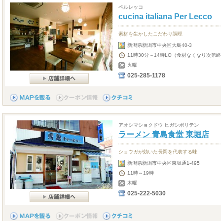
ペルレッコ
cucina italiana Per Lecco
素材を生かしたこだわり調理
新潟県新潟市中央区大島40-3
11時30分～14時LO（食材なくなり次第終
火曜
025-285-1178
アオシマショクドウ ヒガシボリテン
ラーメン 青島食堂 東堀店
ショウガが効いた長岡を代表する味
新潟県新潟市中央区東堀通1-495
11時～19時
木曜
025-222-5030