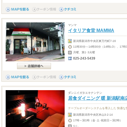
マンマ
イタリア食堂 MAMMA
新潟県新潟市中央区東万代町7-16
11時30分～14時30分（14時LO）、17時
月曜、第1･3火曜
025-243-5439
ダンニイガタエキナンテン
居食ダイニング 暖 新潟駅南
テーブルオーダーシステムを導入した 快適な
新潟県新潟市中央区米山3-2-14
17時～深1時（金･土･祝前日～深2時）
なし