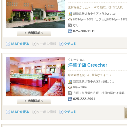
素材を生かしたケーキで 幅広い世代に人気
新潟県新潟市中央区上所上2-2-19
8時30分～20時（カフェは8時30分～18時
なし
025-280-1131
クレーシェル
洋菓子店 Creecher
厳選素材を使った 豊富なスイーツ
新潟県新潟市中央区川端町1-6-1
9時～20時
月曜（毎月最終月曜、祝日の場合は営業、3
025-222-2991