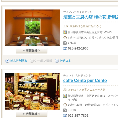
ウメノハナニイガタテン
湯葉と豆腐の店 梅の花 新潟
豆腐･湯葉料理を豊富に品ぞろえ
新潟県新潟市中央区堀之内南1-33-13
11時～15時LO、17時～21時LO※土･日
1月1日
025-242-1900
チェント ペル チェント
caffe Cento per Cento
居心地のよさと充実メニューが人気
新潟県新潟市中央区姥ケ山45-1 スーパ
イン内）
10時～20時（19時30分LO）※ピアット
不定休
025-257-7802