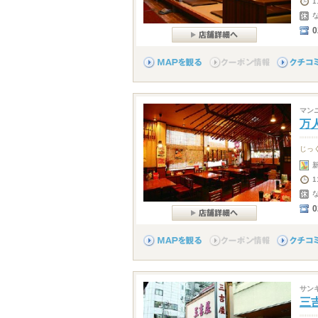
1
0
マン
万
じっ
0
サン
三