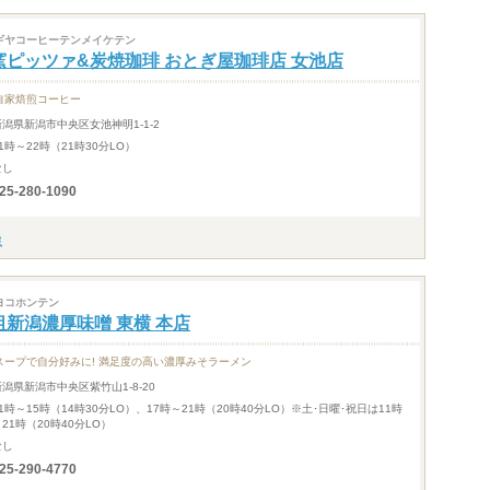
ギヤコーヒーテンメイケテン
窯ピッツァ&炭焼珈琲 おとぎ屋珈琲店 女池店
自家焙煎コーヒー
新潟県新潟市中央区女池神明1-1-2
1時～22時（21時30分LO）
なし
25-280-1090
ヨコホンテン
祖新潟濃厚味噌 東横 本店
スープで自分好みに! 満足度の高い濃厚みそラーメン
新潟県新潟市中央区紫竹山1-8-20
1時～15時（14時30分LO）、17時～21時（20時40分LO）※土･日曜･祝日は11時
21時（20時40分LO）
なし
25-290-4770