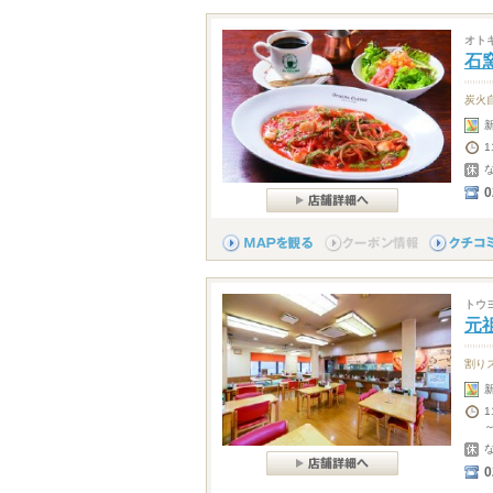
オト
石
炭火
1
0
トウ
元
割り
1
～
0