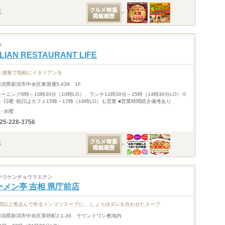
フ
ALIAN RESTAURANT LIFE
ェ感覚で気軽にイタリアンを
新潟県新潟市中央区東堀通5-438 1F
モーニング8時～10時30分（10時LO）、ランチ11時30分～15時（14時30分LO）※
土･日曜･祝日はカフェ15時～17時（16時LO）も営業 ■営業時間続き備考あり
火･水曜
25-228-3756
ソウケンチョウマエテン
ーメン亭 吉相 県庁前店
時間以上煮込んで作るトンコツスープに、 しょうゆダレを合わせたスープ
新潟県新潟市中央区美咲町2-1-38 ラウンドワン敷地内