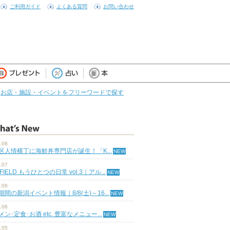
ご利用ガイド
よくある質問
お問い合わせ
お店・施設・イベントをフリーワードで探す
.08
区人情横丁に海鮮丼専門店が誕生！「K...
.07
 FIELD もうひとつの日常 vol.3｜アル...
.06
期間の新潟イベント情報｜8/8(土)～16...
.06
ン･定食･お酒 etc. 豊富なメニュー...
.05