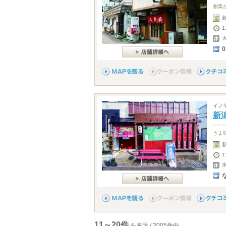
創業
1
0
イノ
新
うま
1
11～20件
を表示 / 2005件中