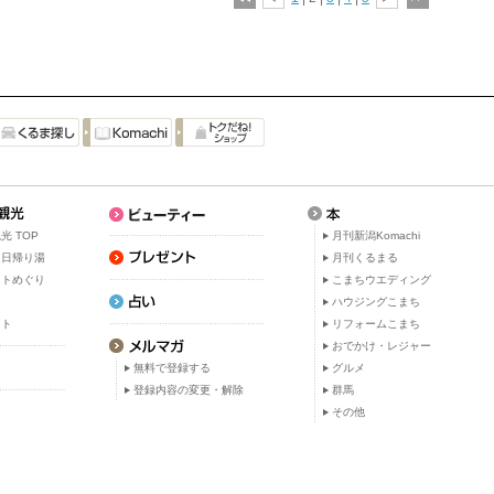
光 TOP
月刊新潟Komachi
・日帰り湯
月刊くるまる
ットめぐり
こまちウエディング
ト
ハウジングこまち
ット
リフォームこまち
おでかけ・レジャー
無料で登録する
グルメ
登録内容の変更・解除
群馬
その他