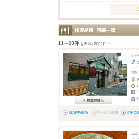
11～20件
を表示 / 2005件中
クッ
ク
満腹
0
ココ