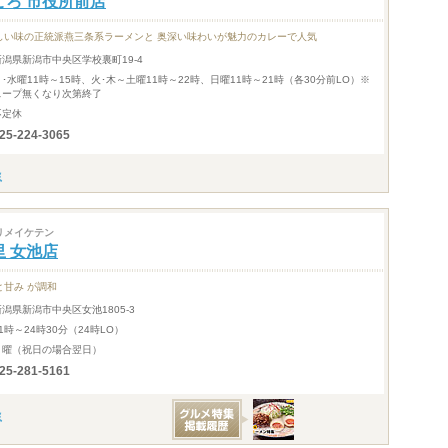
ころ 市役所前店
しい味の正統派燕三条系ラーメンと 奥深い味わいが魅力のカレーで人気
新潟県新潟市中央区学校裏町19-4
月･水曜11時～15時、火･木～土曜11時～22時、日曜11時～21時（各30分前LO）※
スープ無くなり次第終了
不定休
25-224-3065
リメイケテン
里 女池店
と甘み が調和
新潟県新潟市中央区女池1805-3
1時～24時30分（24時LO）
月曜（祝日の場合翌日）
25-281-5161