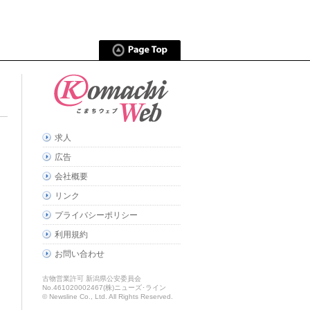
求人
広告
会社概要
リンク
プライバシーポリシー
利用規約
お問い合わせ
古物営業許可 新潟県公安委員会
No.461020002467(株)ニューズ･ライン
© Newsline Co., Ltd. All Rights Reserved.