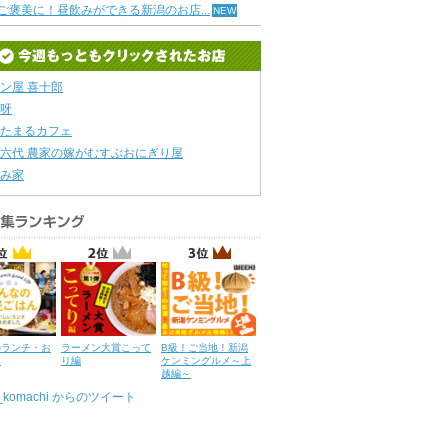
ご褒美に！昼飲みができる新潟のお店...
ン屋 喜十郎
呀
たまるカフェ
六代 農家の嫁がむすぶおにぎり屋
み家
のランチ・お
ラーメン大賞こって
B級！ご当地！新潟
ん
り編
ケンミングルメ～上
越編～
u_komachi からのツイート