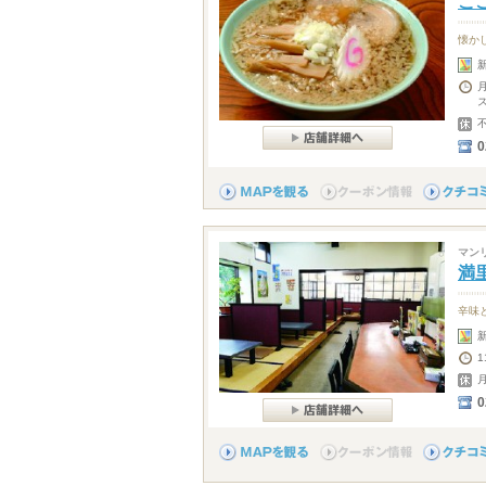
こ
懐か
0
マン
満
辛味
1
0