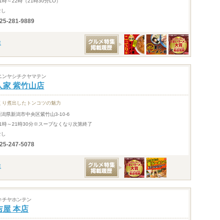
1時～22時（21時30分LO）
なし
25-281-9889
ニンヤシチクヤマテン
人家 紫竹山店
くり煮出したトンコツの魅力
新潟県新潟市中央区紫竹山3-10-6
11時～21時30分※スープなくなり次第終了
なし
25-247-5078
キチヤホンテン
吉屋 本店