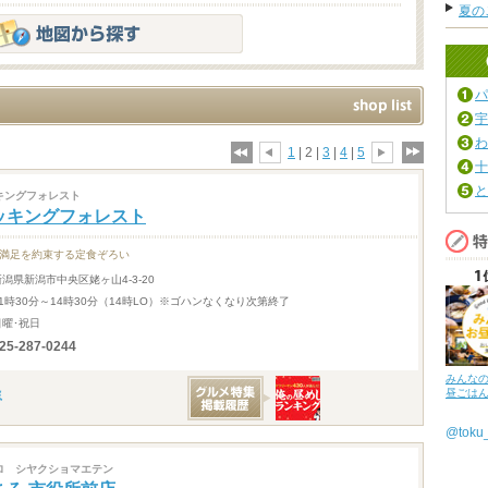
夏の
パ
宇
わ
1
| 2 |
3
|
4
|
5
十
と
キングフォレスト
ッキングフォレスト
･満足を約束する定食ぞろい
新潟県新潟市中央区姥ヶ山4-3-20
11時30分～14時30分（14時LO）※ゴハンなくなり次第終了
日曜･祝日
25-287-0244
みんな
昼ごは
@tok
ロ シヤクショマエテン