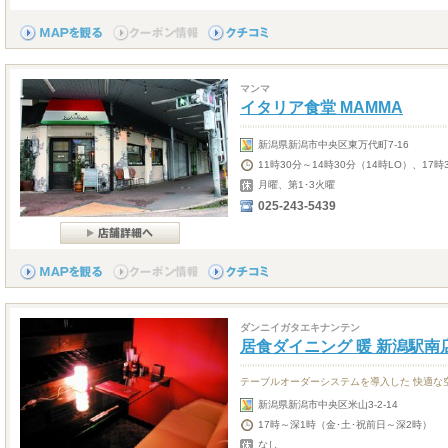
マンマ
イタリア食堂 MAMMA
新潟県新潟市中央区東万代町7-16
11時30分～14時30分（14時LO）、17時
月曜、第1･3火曜
025-243-5439
ダンニイガタエキナンテン
居食ダイニング 暖 新潟駅南
テーブルオーダーシステムを導入した 快適な
新潟県新潟市中央区米山3-2-14
17時～深1時（金･土･祝前日～深2時）
なし