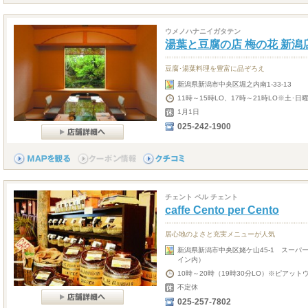
ウメノハナニイガタテン
湯葉と豆腐の店 梅の花 新潟
豆腐･湯葉料理を豊富に品ぞろえ
新潟県新潟市中央区堀之内南1-33-13
11時～15時LO、17時～21時LO※土･日
1月1日
025-242-1900
チェント ペル チェント
caffe Cento per Cento
居心地のよさと充実メニューが人気
新潟県新潟市中央区姥ケ山45-1 スーパ
イン内）
10時～20時（19時30分LO）※ピアット
不定休
025-257-7802