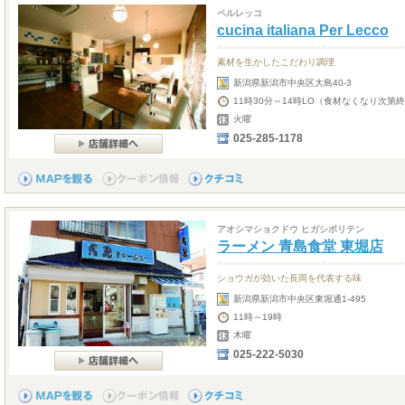
ペルレッコ
cucina italiana Per Lecco
素材を生かしたこだわり調理
新潟県新潟市中央区大島40-3
11時30分～14時LO（食材なくなり次第終
火曜
025-285-1178
アオシマショクドウ ヒガシボリテン
ラーメン 青島食堂 東堀店
ショウガが効いた長岡を代表する味
新潟県新潟市中央区東堀通1-495
11時～19時
木曜
025-222-5030