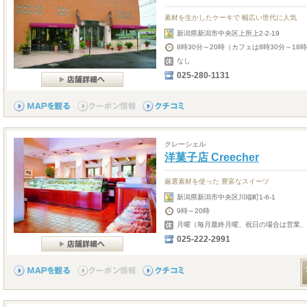
素材を生かしたケーキで 幅広い世代に人気
新潟県新潟市中央区上所上2-2-19
8時30分～20時（カフェは8時30分～18時
なし
025-280-1131
クレーシェル
洋菓子店 Creecher
厳選素材を使った 豊富なスイーツ
新潟県新潟市中央区川端町1-6-1
9時～20時
月曜（毎月最終月曜、祝日の場合は営業、3
025-222-2991