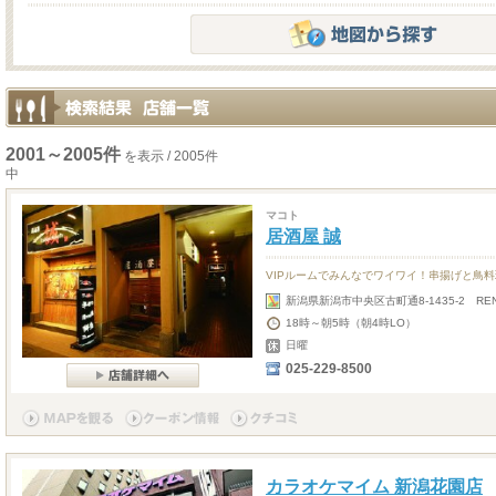
2001～2005件
を表示 / 2005件
中
マコト
居酒屋 誠
VIPルームでみんなでワイワイ！串揚げと鳥
新潟県新潟市中央区古町通8-1435-2 REN
18時～朝5時（朝4時LO）
日曜
025-229-8500
カラオケマイム 新潟花園店