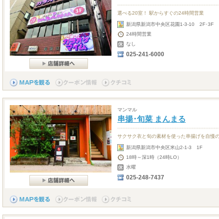
選べる20室！ 駅からすぐの24時間営業
新潟県新潟市中央区花園1-3-10 2F･3F
24時間営業
なし
025-241-6000
マンマル
串揚･旬菜 まんまる
サクサク衣と旬の素材を使った串揚げを自慢
新潟県新潟市中央区米山2-1-3 1F
18時～深1時（24時LO）
水曜
025-248-7437