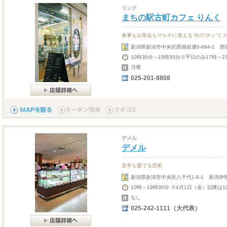
リンク
まちの駅古町カフェ りんく
食事もお茶会もマルチに使える 街の“ホッ”と
新潟県新潟市中央区西堀前通6-894-1 西
10時30分～15時30分※平日のみ17時～
月曜
025-201-8808
デメル
デメル
皇帝も愛でる芸術
新潟県新潟市中央区八千代1-6-1 新潟伊勢
10時～19時30分 ※4月1日（金）以降は1
なし
025-242-1111（大代表）