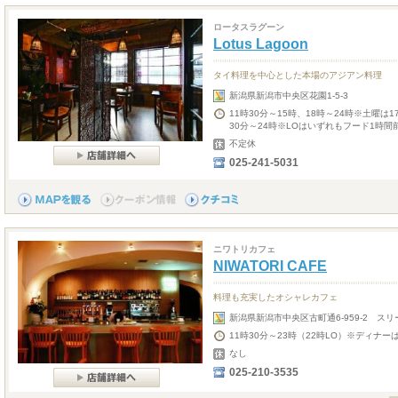
ロータスラグーン
Lotus Lagoon
タイ料理を中心とした本場のアジアン料理
新潟県新潟市中央区花園1-5-3
11時30分～15時、18時～24時※土曜は
30分～24時※LOはいずれもフード1時間
不定休
025-241-5031
ニワトリカフェ
NIWATORI CAFE
料理も充実したオシャレカフェ
新潟県新潟市中央区古町通6-959-2 スリ
11時30分～23時（22時LO）※ディナー
なし
025-210-3535