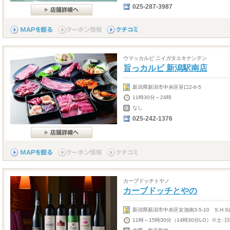
025-287-3987
ウマッカルビ ニイガタエキナンテン
旨っカルビ 新潟駅南店
新潟県新潟市中央区笹口2-6-5
11時30分～24時
なし
025-242-1376
カーブドッチトヤノ
カーブドッチとやの
新潟県新潟市中央区女池南3-5-10 S.H.S
11時～15時30分（14時30分LO）※土･