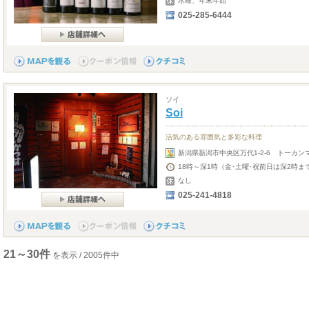
水曜、年末年始
025-285-6444
ソイ
Soi
活気のある雰囲気と多彩な料理
新潟県新潟市中央区万代1-2-6 トーカン
18時～深1時（金･土曜･祝前日は深2時
なし
025-241-4818
21～30件
を表示 / 2005件中