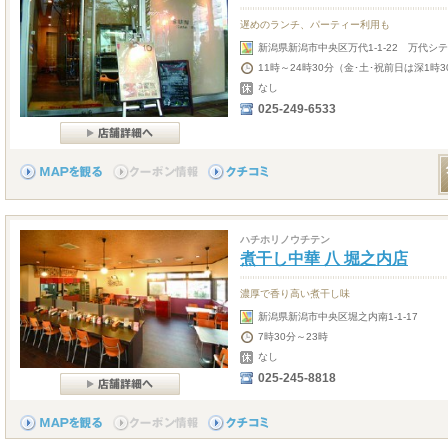
遅めのランチ、パーティー利用も
新潟県新潟市中央区万代1-1-22 万代シ
11時～24時30分（金･土･祝前日は深1
なし
025-249-6533
ハチホリノウチテン
煮干し中華 八 堀之内店
濃厚で香り高い煮干し味
新潟県新潟市中央区堀之内南1-1-17
7時30分～23時
なし
025-245-8818