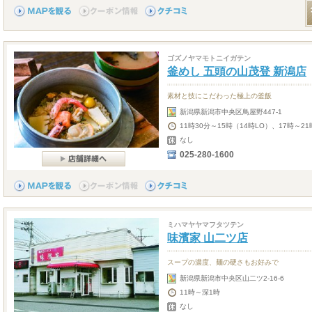
ゴズノヤマモトニイガテン
釜めし 五頭の山茂登 新潟店
素材と技にこだわった極上の釜飯
新潟県新潟市中央区鳥屋野447-1
11時30分～15時（14時LO）、17時～21
なし
025-280-1600
ミハマヤヤマフタツテン
味濱家 山二ツ店
スープの濃度、麺の硬さもお好みで
新潟県新潟市中央区山二ツ2-16-6
11時～深1時
なし