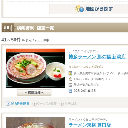
41～50件
を表示 / 2005件中
ナノフク ニイガタテン
博多ラーメン 那の福 新潟店
うま味たっぷりの本場の味
新潟県新潟市中央区八千代1-6-1 新潟伊
11時～21時（20時30分LO）
新潟伊勢丹に準ずる
025-241-6115
ラーメントウヨコササグチテン
ラーメン東横 笹口店