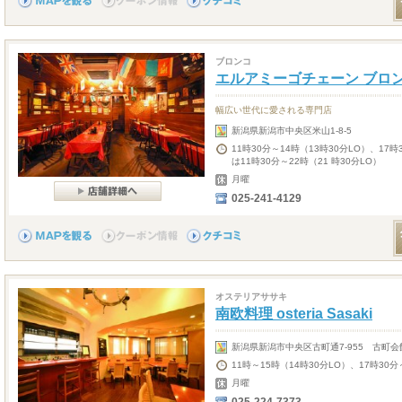
ブロンコ
エルアミーゴチェーン ブロ
幅広い世代に愛される専門店
新潟県新潟市中央区米山1-8-5
11時30分～14時（13時30分LO）、17
は11時30分～22時（21 時30分LO）
月曜
025-241-4129
オステリアササキ
南欧料理 osteria Sasaki
新潟県新潟市中央区古町通7-955 古町会
11時～15時（14時30分LO）、17時30分
月曜