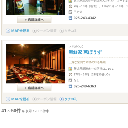
新潟県新潟市中央区弁天2-3-35 コートホ
7時～10時（朝食）、11時30分～14時、
不定休
025-243-4342
ネギボウズ
海鮮家 葱ぼうず
上質な空間で本物の味を堪能
新潟県新潟市中央区笹口1-10-1
17時～24時（23時30分LO）
なし
025-240-6363
41～50件
を表示 / 2005件中