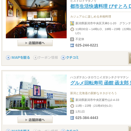
ビストロドマタノリ
都市生活快適料理 びすとろ D
カジュアルに楽しめる本格料理
新潟県新潟市中央区天神2-1-20 グランテ
11時30分～14時LO、18時～23時（22
LO）
不定休
025-244-0221
ハコダテカンタロウニイガタシチクヤマテン
グルメ回転寿司 函館 函太郎
新潟と北海道の新鮮なネタがそろう
新潟県新潟市中央区紫竹山2-4-33
11時～22時（21時45分LO）
1月1日
025-384-4443