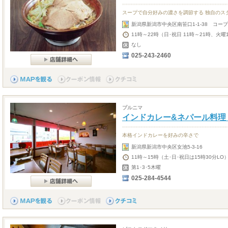
スープで自分好みの濃さを調節する 独自のス
新潟県新潟市中央区南笹口1-1-38 コー
11時～22時（日･祝日 11時～21時、火曜
なし
025-243-2460
プルニマ
インドカレー&ネパール料理 P
本格インドカレーを好みの辛さで
新潟県新潟市中央区女池5-3-16
11時～15時（土･日･祝日は15時30分LO
第1･3･5木曜
025-284-4544