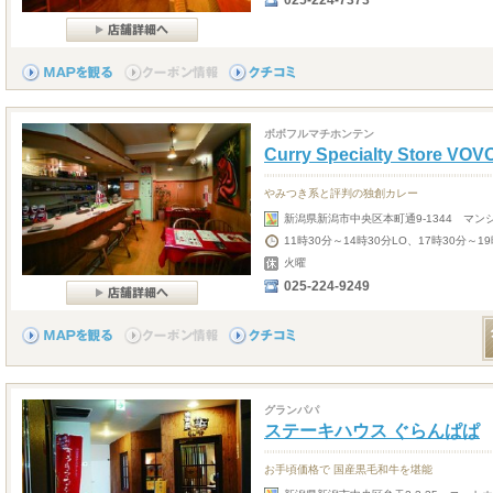
025-224-7373
ボボフルマチホンテン
Curry Specialty Store V
やみつき系と評判の独創カレー
新潟県新潟市中央区本町通9-1344 マン
11時30分～14時30分LO、17時30分～19
火曜
025-224-9249
グランパパ
ステーキハウス ぐらんぱぱ
お手頃価格で 国産黒毛和牛を堪能