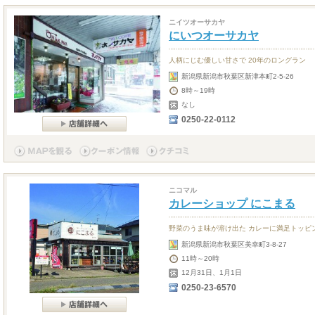
ニイツオーサカヤ
にいつオーサカヤ
人柄にじむ優しい甘さで 20年のロングラン
新潟県新潟市秋葉区新津本町2-5-26
8時～19時
なし
0250-22-0112
ニコマル
カレーショップ にこまる
野菜のうま味が溶け出た カレーに満足トッピ
新潟県新潟市秋葉区美幸町3-8-27
11時～20時
12月31日、1月1日
0250-23-6570