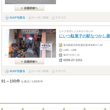
ニイツダガシノエキナツカシヤ
にいつ駄菓子の駅なつかし屋
新潟県新潟市秋葉区新津本町3-7-38
10時～19時
毎月7の付く日
0250-27-3151
91～100件
を表示 / 140件中