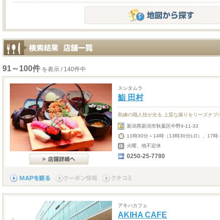
91～100件
を表示 / 140件中
スシタムラ
鮨 田村
熟練の職人技が光る 上質な握りをリーズナブ
新潟県新潟市秋葉区中野4-11-33
11時30分～14時（13時30分LO）、17時
火曜、他不定休
0250-25-7780
アキハカフェ
AKIHA CAFE