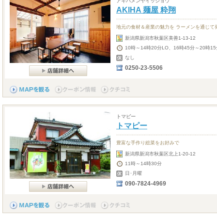
アキハメンヤイッショウ
AKIHA 麺屋 粋翔
地元の食材＆産業の魅力を ラーメンを通じて
新潟県新潟市秋葉区美善1-13-12
10時～14時20分LO、16時45分～20時1
なし
0250-23-5506
トマピー
トマピー
豊富な手作り総菜をお好みで
新潟県新潟市秋葉区北上1-20-12
11時～14時30分
日･月曜
090-7824-4969