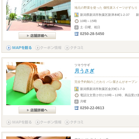
地元の野菜を使った 個性派スイーツがずらり
新潟県新潟市秋葉区新津本町1-2-37 
10時～15時
土･日曜、祝日
0250-28-5450
ツキウサギ
月うさぎ
完全予約制のこだわり パン屋さんがオープン
新潟県新潟市秋葉区金沢町1-7-3
電話注文受け付け10時～12時、商品受け
月曜
0250-22-0613