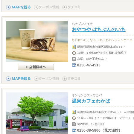
ハチブンノイチ
おやつや はちぶんのいち
毎日食べたくなる ふわふわのシフォンケーキ
新潟県新潟市秋葉区新津本町4-11-7
10時～17時30分※売り切れ次第終了
水曜、ほか不定休あり
0250-47-4513
オンセンカフェワカバ
温泉カフェわかば
新潟県新潟市秋葉区天ケ沢498-1 花の湯
11時～21時（フード20時LO、デザート･
第2水曜、12月31日
0250-38-5800（花の湯館）