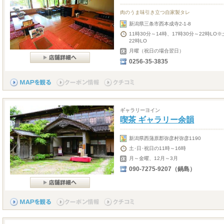
肉のうま味引き立つ自家製タレ
新潟県三条市西本成寺2-1-8
11時30分～14時、17時30分～22時LO※
22時LO
月曜（祝日の場合翌日）
0256-35-3835
ギャラリーヨイン
喫茶 ギャラリー余韻
新潟県西蒲原郡弥彦村弥彦1190
土･日･祝日の11時～16時
月～金曜、12月～3月
090-7275-9207（鍋島）