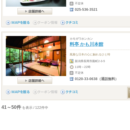
不定休
025-536-3521
カモガワホンカン
料亭 かも川本館
風雅な日本の心に触れるひと時
新潟県長岡市殿町2-3-5
11時～22時
不定休
0120-33-0638（通話無料）
41～50件
を表示 / 122件中