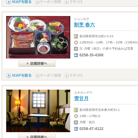
シュンロク
割烹 春六
新潟県長岡市台町2-5-23
11時30分～14時、17時～22時（21時30
日･月曜（祝日）の昼※予約あれば営業
0258-35-4300
ユキカンゲツ
雪甘月
新潟県長岡市宮本東方町52-1
10時～17時LO
月曜・祝日
0258-47-4122