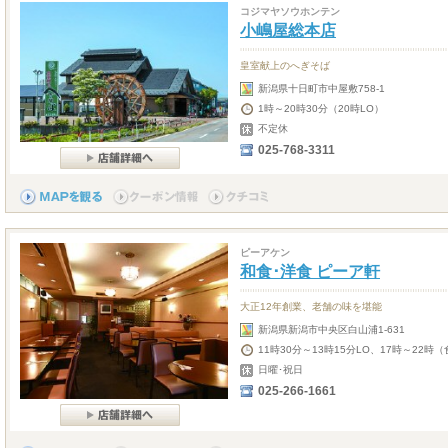
コジマヤソウホンテン
小嶋屋総本店
皇室献上のへぎそば
新潟県十日町市中屋敷758-1
1時～20時30分（20時LO）
不定休
025-768-3311
ピーアケン
和食･洋食 ピーア軒
大正12年創業、老舗の味を堪能
新潟県新潟市中央区白山浦1-631
11時30分～13時15分LO、17時～22時（
日曜･祝日
025-266-1661