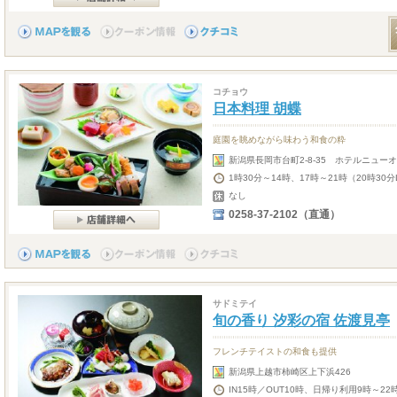
コチョウ
日本料理 胡蝶
庭園を眺めながら味わう和食の粋
新潟県長岡市台町2-8-35 ホテルニュー
1時30分～14時、17時～21時（20時30分
なし
0258-37-2102（直通）
サドミテイ
旬の香り 汐彩の宿 佐渡見亭
フレンチテイストの和食も提供
新潟県上越市柿崎区上下浜426
IN15時／OUT10時、日帰り利用9時～2