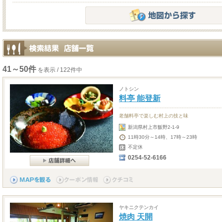
41～50件
を表示 / 122件中
ノトシン
料亭 能登新
老舗料亭で楽しむ村上の技と味
新潟県村上市飯野2-1-9
11時30分～14時、17時～23時
不定休
0254-52-6166
ヤキニクテンカイ
焼肉 天開