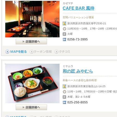
カゼマチ
CAFE BAR 風待
空間バリエーションが豊富
新潟県新潟市西蒲区巻甲2530-21
11時30分～14時、17時～24時（23時3
火曜
0256-73-3995
ミヤムラ
和の匠 みやむら
和食ベースの多彩な創作料理
新潟県新潟市東区物見山1-14-25
11時～14時、17時30分～23時※日曜･祝
木曜、第2･4･5水曜
025-250-8055