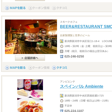
スモークカフェ
BEER&RESTAURANT SMO
自家製燻製と世界のビール
新潟県新潟市中央区笹口1-18-4 LOCUS
18時～深2時（金･土曜、祝前日は～深3時
月曜（祝日、祝前日の場合は翌日休み）
025-246-0250
アンビエンテ
スペインバル Ambiente
新潟県新潟市中央区西堀前通3-725
18時～24時（日曜･祝日は12時～21時）
不定休
025-224-1107