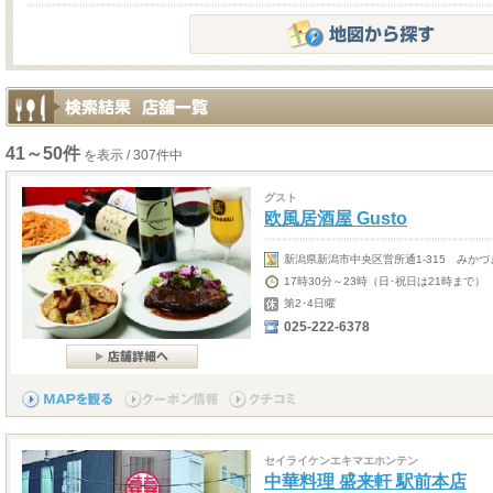
41～50件
を表示 / 307件中
グスト
欧風居酒屋 Gusto
新潟県新潟市中央区営所通1-315 みかづ
17時30分～23時（日･祝日は21時まで）
第2･4日曜
025-222-6378
セイライケンエキマエホンテン
中華料理 盛来軒 駅前本店