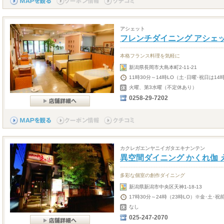
アシェット
フレンチダイニング アシェ
本格フランス料理を気軽に
新潟県長岡市大島本町2-11-21
11時30分～14時LO（土･日曜･祝日は14時
火曜、第3水曜（不定休あり）
0258-29-7202
カクレガエンヤニイガタエキナンテン
異空間ダイニング かくれ伽 
多彩な個室の創作ダイニング
新潟県新潟市中央区天神1-18-13
17時30分～24時（23時LO）※金･土･
なし
025-247-2070