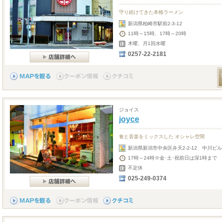
守り続けてきた本格ラーメン
新潟県柏崎市駅前2-3-12
11時～15時、17時～20時
木曜、月1回水曜
0257-22-2181
ジョイス
joyce
食と音楽をミックスした オシャレ空間
新潟県新潟市中央区弁天2-2-12 中川ビル2F
17時～24時※金･土･祝前日は深1時まで
不定休
025-249-0374