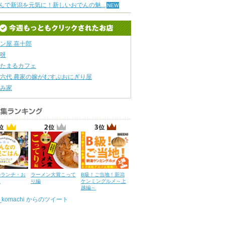
んで新潟を元気に！新しいおでんの魅...
ン屋 喜十郎
呀
たまるカフェ
六代 農家の嫁がむすぶおにぎり屋
み家
のランチ・お
ラーメン大賞こって
B級！ご当地！新潟
ん
り編
ケンミングルメ～上
越編～
u_komachi からのツイート