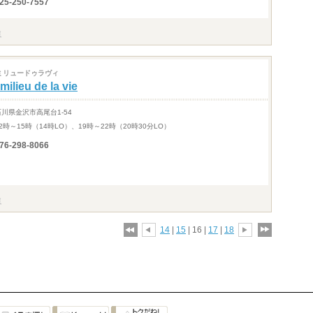
25-250-7557
ミリュードゥラヴィ
milieu de la vie
石川県金沢市高尾台1-54
2時～15時（14時LO）、19時～22時（20時30分LO）
76-298-8066
14
|
15
| 16 |
17
|
18