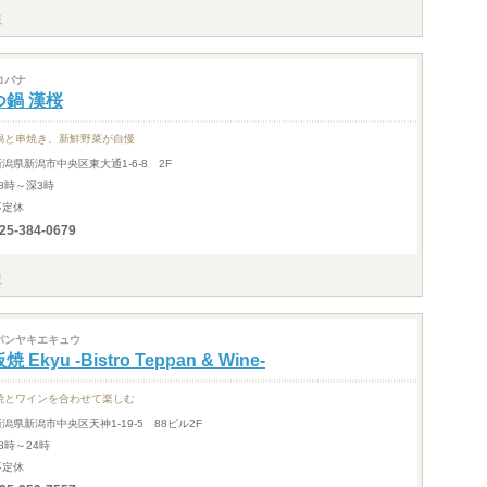
コバナ
つ鍋 漢桜
鍋と串焼き、新鮮野菜が自慢
新潟県新潟市中央区東大通1-6-8 2F
18時～深3時
不定休
25-384-0679
パンヤキエキュウ
焼 Ekyu -Bistro Teppan & Wine-
焼とワインを合わせて楽しむ
新潟県新潟市中央区天神1-19-5 88ビル2F
8時～24時
不定休