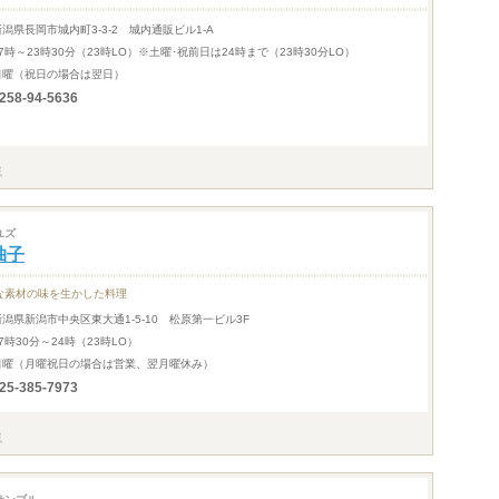
新潟県長岡市城内町3-3-2 城内通販ビル1-A
17時～23時30分（23時LO）※土曜･祝前日は24時まで（23時30分LO）
日曜（祝日の場合は翌日）
258-94-5636
ユズ
柚子
な素材の味を生かした料理
新潟県新潟市中央区東大通1-5-10 松原第一ビル3F
7時30分～24時（23時LO）
日曜（月曜祝日の場合は営業、翌月曜休み）
25-385-7973