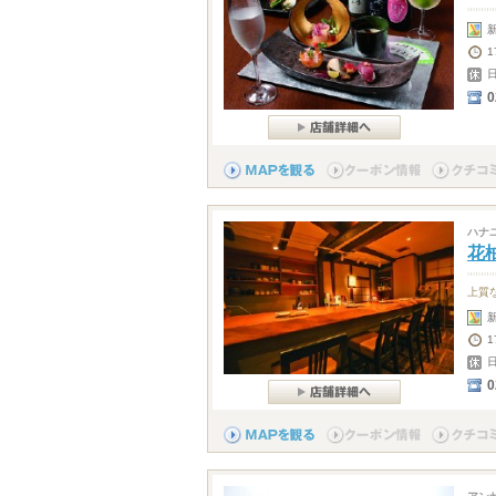
0
ハナ
花
上質
1
0