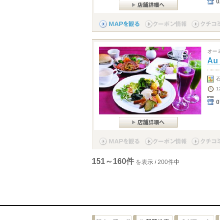
0
オー
Au 
1
0
151～160件
を表示 / 200件中