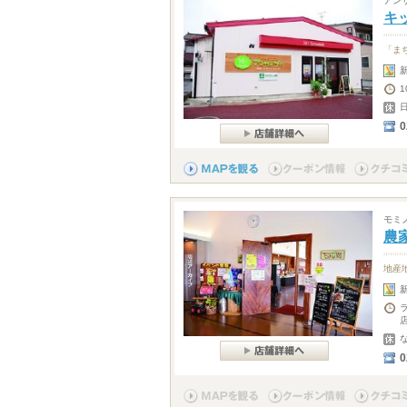
アン
キ
「ま
1
0
モミ
農
地産
0