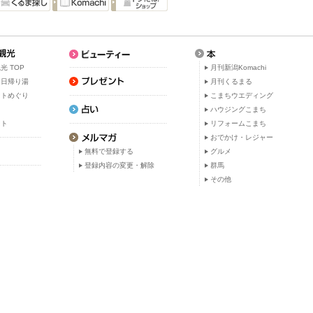
光 TOP
月刊新潟Komachi
・日帰り湯
月刊くるまる
ットめぐり
こまちウエディング
ト
ハウジングこまち
ット
リフォームこまち
おでかけ・レジャー
無料で登録する
グルメ
登録内容の変更・解除
群馬
その他