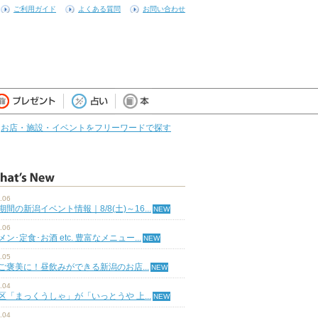
ご利用ガイド
よくある質問
お問い合わせ
お店・施設・イベントをフリーワードで探す
.06
期間の新潟イベント情報｜8/8(土)～16...
.06
ン･定食･お酒 etc. 豊富なメニュー...
.05
ご褒美に！昼飲みができる新潟のお店...
.04
区「まっくうしゃ」が「いっとうや 上...
.04