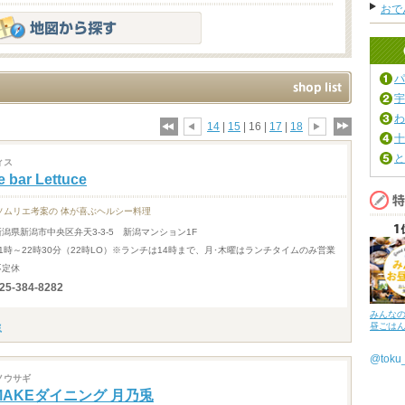
おで
パ
宇
わ
14
|
15
| 16 |
17
|
18
十
と
ィス
e bar Lettuce
ソムリエ考案の 体が喜ぶヘルシー料理
新潟県新潟市中央区弁天3-3-5 新潟マンション1F
11時～22時30分（22時LO）※ランチは14時まで、月･木曜はランチタイムのみ営業
不定休
25-384-8282
みんな
昼ごは
@tok
ノウサギ
MAKEダイニング 月乃兎