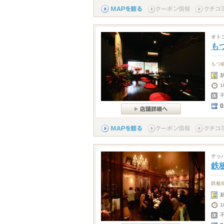
オト
も
もつ
0
テッ
鉄板
鉄板
1