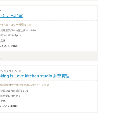
ヤ
かふぇ べじ家
を考えたヘルシー料理カフェ
新潟県新潟市中央区上所中1-8-20
1時～14時30分LO
不定休
25-278-3655
チンスタジオイベマリ
king is Love kitchen studio 井部真理
地消の食材で手作り食品加工のキッチン完成
新潟県上越市東城町1-1-31
予約時間に合わせて
不定休
25-512-1006