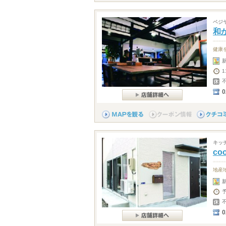
ベジ
和
健康
1
0
キッ
coo
地産
0