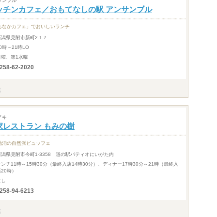
サンブル
ッチンカフェ／おもてなしの駅 アンサンブル
ちなかカフェ」でおいしいランチ
新潟県見附市新町2-1-7
0時～21時LO
日曜、第1水曜
258-62-2020
ノキ
家レストラン もみの樹
地消の自然派ビュッフェ
新潟県見附市今町1-3358 道の駅パティオにいがた内
ランチ11時～15時30分（最終入店14時30分）、ディナー17時30分～21時（最終入
店20時）
なし
258-94-6213