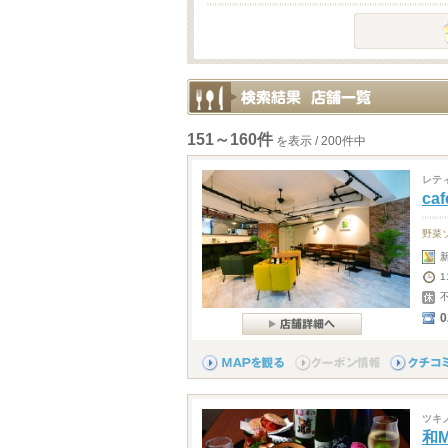
151～160件
を表示 / 200件中
レテ
caf
野菜
0
ツキ
和