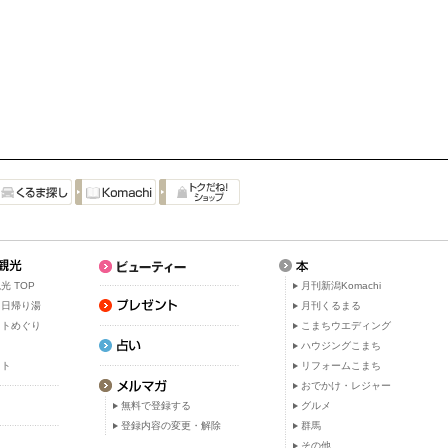
光 TOP
月刊新潟Komachi
・日帰り湯
月刊くるまる
ットめぐり
こまちウエディング
ト
ハウジングこまち
ット
リフォームこまち
おでかけ・レジャー
無料で登録する
グルメ
登録内容の変更・解除
群馬
その他