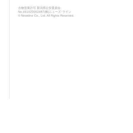
古物営業許可 新潟県公安委員会
No.461020002467(株)ニューズ･ライン
© Newsline Co., Ltd. All Rights Reserved.