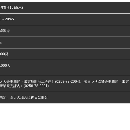
9年8月15日(木)
30～20:45
崎漁港
台
000発
,000人
火大会事務局（出雲崎町商工会内）(0258-78-2064)、船まつり協賛会事務局（出雲
業観光課内）(0258-78-2291)
未定、荒天の場合は後日に順延
。