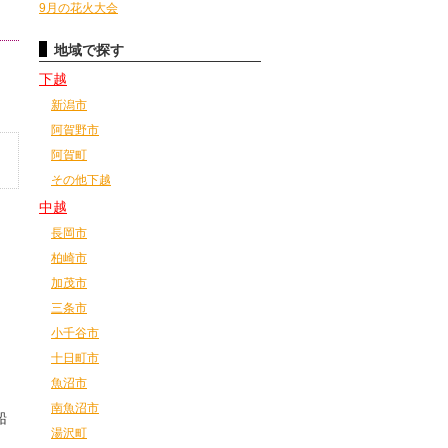
9月の花火大会
地域で探す
下越
新潟市
阿賀野市
阿賀町
その他下越
中越
長岡市
柏崎市
加茂市
三条市
小千谷市
十日町市
魚沼市
南魚沼市
船
湯沢町