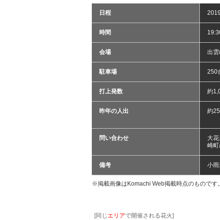
日程
201
時間
19:
会場
出雲
駐車場
250
打上発数
約1,
昨年の人出
約25
問い合わせ
大花
崎町産
備考
小雨
※掲載画像はKomachi Web掲載時点のものです
[同じ
エリア
で開催される花火]