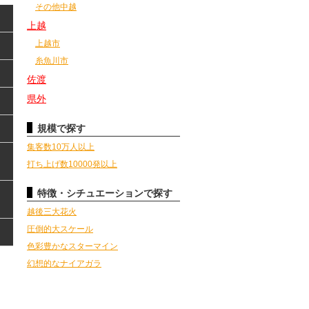
その他中越
上越
上越市
糸魚川市
佐渡
県外
規模で探す
集客数10万人以上
打ち上げ数10000発以上
特徴・シチュエーションで探す
越後三大花火
圧倒的大スケール
色彩豊かなスターマイン
幻想的なナイアガラ