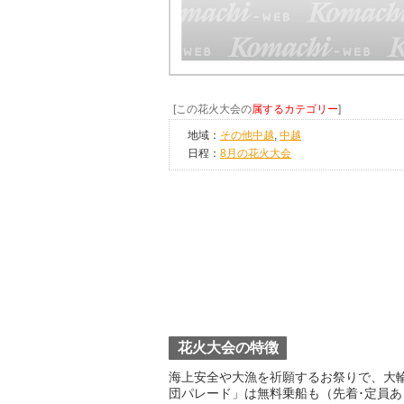
[この花火大会の
属するカテゴリー
]
地域：
その他中越
,
中越
日程：
8月の花火大会
花火大会の特徴
海上安全や大漁を祈願するお祭りで、大
団パレード」は無料乗船も（先着･定員あ