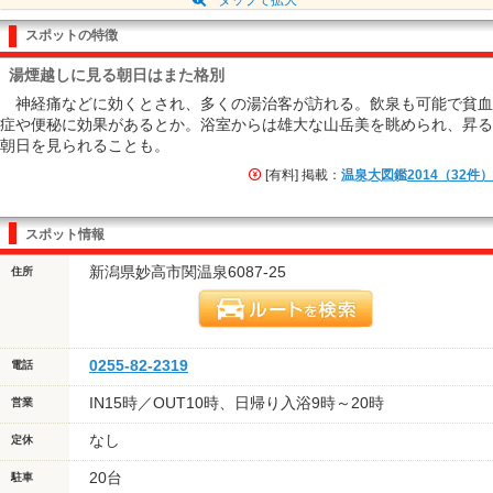
スポットの特徴
湯煙越しに見る朝日はまた格別
神経痛などに効くとされ、多くの湯治客が訪れる。飲泉も可能で貧血
症や便秘に効果があるとか。浴室からは雄大な山岳美を眺められ、昇る
朝日を見られることも。
[有料] 掲載：
温泉大図鑑2014（32件）
スポット情報
新潟県妙高市関温泉6087-25
住所
0255-82-2319
電話
IN15時／OUT10時、日帰り入浴9時～20時
営業
なし
定休
20台
駐車