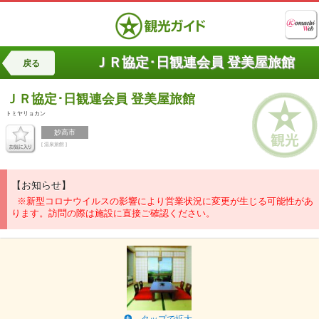
ＪＲ協定･日観連会員 登美屋旅館
戻る
ＪＲ協定･日観連会員
登美屋旅館
トミヤリョカン
妙高市
[ 温泉旅館 ]
【お知らせ】
※新型コロナウイルスの影響により営業状況に変更が生じる可能性があ
ります。訪問の際は施設に直接ご確認ください。
タップで拡大