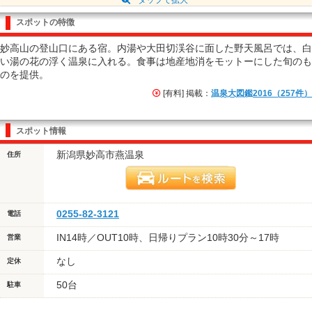
スポットの特徴
妙高山の登山口にある宿。内湯や大田切渓谷に面した野天風呂では、白
い湯の花の浮く温泉に入れる。食事は地産地消をモットーにした旬のも
のを提供。
[有料] 掲載：
温泉大図鑑2016（257件）
スポット情報
新潟県妙高市燕温泉
住所
0255-82-3121
電話
IN14時／OUT10時、日帰りプラン10時30分～17時
営業
なし
定休
50台
駐車