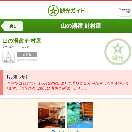
山の湯宿 針村屋
戻る
山の湯宿 針村屋
ヤマノユヤド ハリムラヤ
妙高市
[ 露天風呂,温泉旅館 ]
【お知らせ】
※新型コロナウイルスの影響により営業状況に変更が生じる可能性があ
ります。訪問の際は施設に直接ご確認ください。
タップで拡大