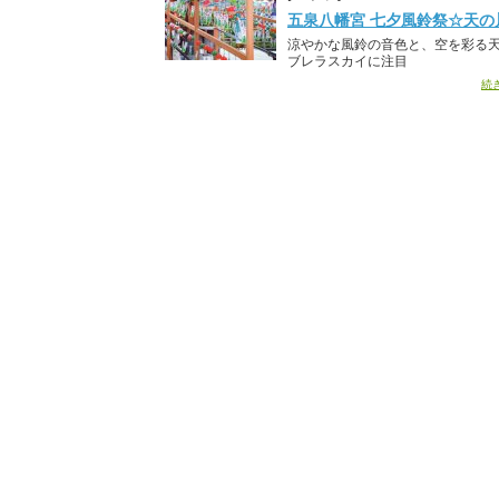
五泉八幡宮 七夕風鈴祭☆天の
涼やかな風鈴の音色と、空を彩る
ブレラスカイに注目
続