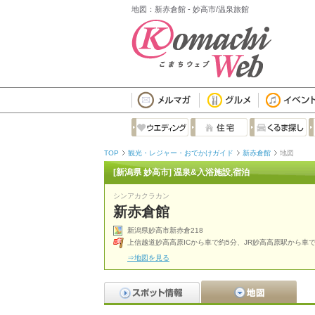
地図：新赤倉館 - 妙高市/温泉旅館
TOP
観光・レジャー・おでかけガイド
新赤倉館
地図
[新潟県 妙高市] 温泉&入浴施設,宿泊
シンアカクラカン
新赤倉館
新潟県妙高市新赤倉218
上信越道妙高高原ICから車で約5分、JR妙高高原駅から車で
⇒地図を見る