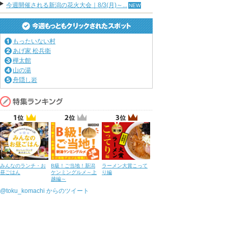
今週開催される新潟の花火大会｜8/3(月)～...
もったいない村
あげ家 松兵衛
樺太館
山の湯
舟隠し岩
みんなのランチ・お
B級！ご当地！新潟
ラーメン大賞こって
昼ごはん
ケンミングルメ～上
り編
越編～
@toku_komachi からのツイート