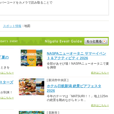
のバーコードをカメラで読み取ることで
スポット情報
地図
NASPAニューオータニ サマーイベン
「夏の
ト＆アクティビティ 2026
全部があそび場！NASPAニューオータニで夏
とときを
を満喫
きはこちら⇒
続きはこちら⇒
[ 新潟市中央区 ]
スターズ
ホテル日航新潟 絶景ビアフェスタ
2026
ンが到来！
今年のテーマは「MATSURI！！」地上125m
きはこちら⇒
の絶景を眺めながらキンキ...
続きはこちら⇒
[ 見附市 ]