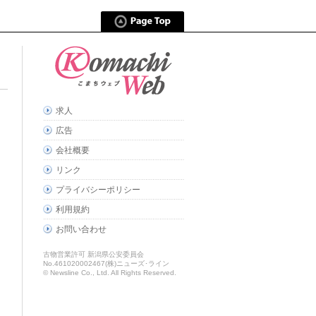
求人
広告
会社概要
リンク
プライバシーポリシー
利用規約
お問い合わせ
古物営業許可 新潟県公安委員会
No.461020002467(株)ニューズ･ライン
© Newsline Co., Ltd. All Rights Reserved.