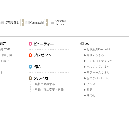
光 TOP
月刊新潟Komachi
・日帰り湯
月刊くるまる
ットめぐり
こまちウエディング
ト
ハウジングこまち
ット
リフォームこまち
おでかけ・レジャー
無料で登録する
グルメ
登録内容の変更・解除
群馬
その他