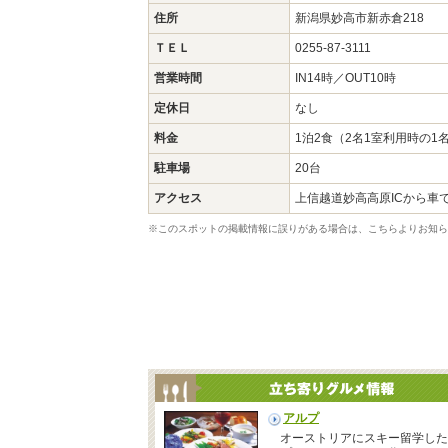
住所
新潟県妙高市新赤倉218
ＴＥＬ
0255-87-3111
営業時間
IN14時／OUT10時
定休日
なし
料金
1泊2食（2名1室利用時の1名料
駐車場
20台
アクセス
上信越道妙高高原ICから車で
※このスポットの掲載情報に誤りがある場合は、こちらよりお知ら
アルプ
オーストリアにスキー留学した