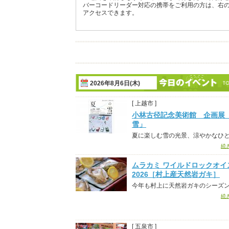
バーコードリーダー対応の携帯をご利用の方は、右
アクセスできます。
2026年8月6日(木)
[ 上越市 ]
小林古径記念美術館 企画展
雪」
夏に楽しむ雪の光景、涼やかなひ
続
ムラカミ ワイルドロックオイ
2026［村上産天然岩ガキ］
今年も村上に天然岩ガキのシーズ
続
[ 五泉市 ]