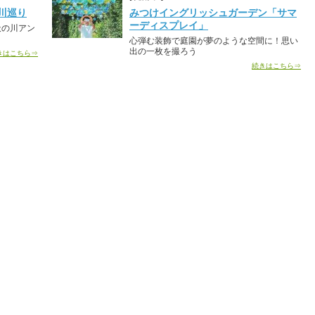
川巡り
みつけイングリッシュガーデン「サマ
ーディスプレイ」
天の川アン
心弾む装飾で庭園が夢のような空間に！思い
出の一枚を撮ろう
きはこちら⇒
続きはこちら⇒