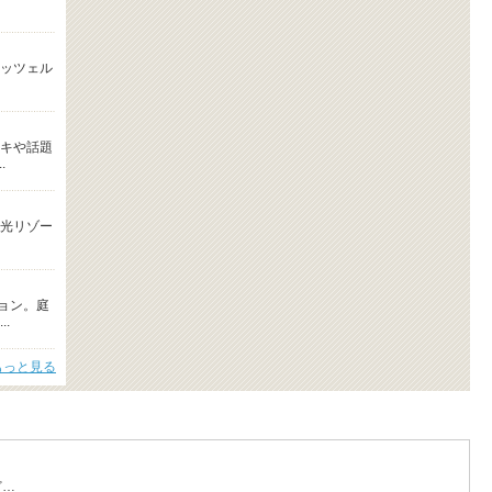
ッツェル
キや話題
.
光リゾー
ョン。庭
.
もっと見る
ど…