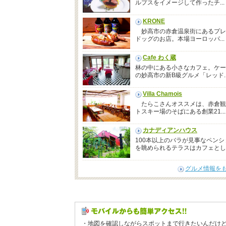
ルプスをイメージして作ったチ...
KRONE
妙高市の赤倉温泉街にあるプレ
ドッグのお店。本場ヨーロッパ...
Cafe わく蔵
林の中にある小さなカフェ。ケー
の妙高市の新B級グルメ「レッド..
Villa Chamois
たらこさんオススメは、赤倉観
トスキー場のそばにある創業21...
カナディアンハウス
100本以上のバラが見事なペンシ
を眺められるテラスはカフェとし..
グルメ情報を
・地図を確認しながらスポットまで行きたいんだけ