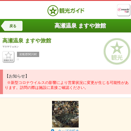
高瀬温泉 ますや旅館
戻る
高瀬温泉
ますや旅館
マスヤリョカン
岩船郡関川村
[ ]
【お知らせ】
※新型コロナウイルスの影響により営業状況に変更が生じる可能性があ
ります。訪問の際は施設に直接ご確認ください。
タップで拡大