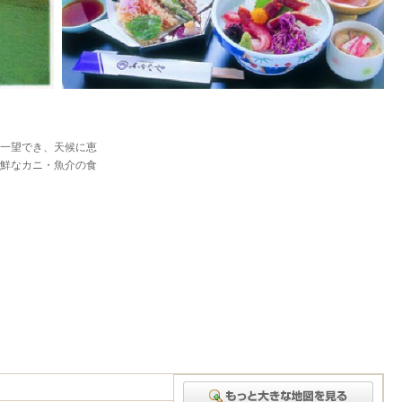
一望でき、天候に恵
鮮なカニ・魚介の食