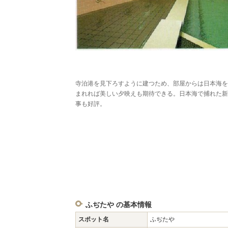
寺泊港を見下ろすように建つため、部屋からは日本海を
まれれば美しい夕映えも期待できる。日本海で捕れた新
事も好評。
ふぢたや の基本情報
スポット名
ふぢたや