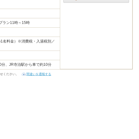
2
りプラン11時～15時
時の1名料金）※消費税・入湯税別／
0分、JR寺泊駅から車で約10分
せください。
間違いを通報する