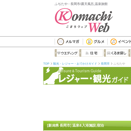
ふぢたや - 長岡市/露天風呂,温泉旅館
TOP
観光・レジャー・おでかけガイド
長岡市
ふぢたや
[新潟県 長岡市] 温泉&入浴施設,宿泊