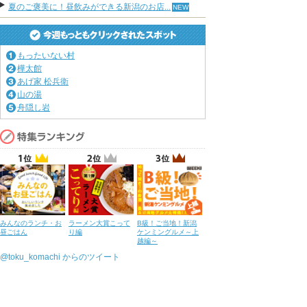
夏のご褒美に！昼飲みができる新潟のお店...
もったいない村
樺太館
あげ家 松兵衛
山の湯
舟隠し岩
みんなのランチ・お
ラーメン大賞こって
B級！ご当地！新潟
昼ごはん
り編
ケンミングルメ～上
越編～
@toku_komachi からのツイート