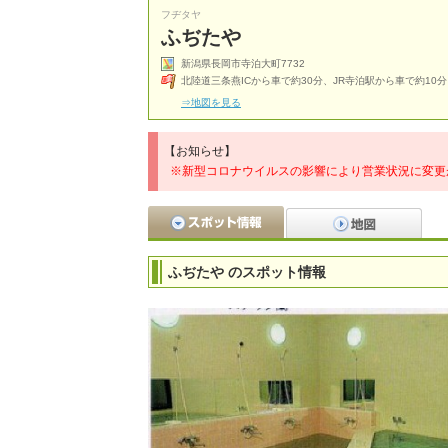
フヂタヤ
ふぢたや
新潟県長岡市寺泊大町7732
北陸道三条燕ICから車で約30分、JR寺泊駅から車で約10分
⇒地図を見る
【お知らせ】
※新型コロナウイルスの影響により営業状況に変更
ふぢたや のスポット情報