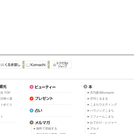
光 TOP
月刊新潟Komachi
・日帰り湯
月刊くるまる
ットめぐり
こまちウエディング
ト
ハウジングこまち
ット
リフォームこまち
おでかけ・レジャー
無料で登録する
グルメ