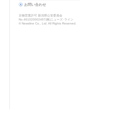
お問い合わせ
古物営業許可 新潟県公安委員会
No.461020002467(株)ニューズ･ライン
© Newsline Co., Ltd. All Rights Reserved.