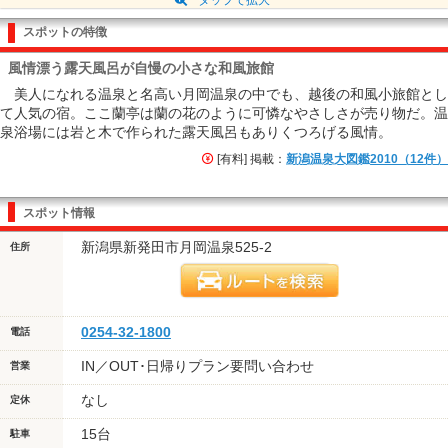
スポットの特徴
風情漂う露天風呂が自慢の小さな和風旅館
美人になれる温泉と名高い月岡温泉の中でも、越後の和風小旅館とし
て人気の宿。ここ蘭亭は蘭の花のように可憐なやさしさが売り物だ。温
泉浴場には岩と木で作られた露天風呂もありくつろげる風情。
[有料] 掲載：
新潟温泉大図鑑2010（12件）
スポット情報
新潟県新発田市月岡温泉525-2
住所
0254-32-1800
電話
IN／OUT･日帰りプラン要問い合わせ
営業
なし
定休
15台
駐車