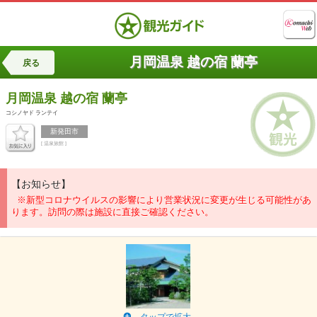
月岡温泉 越の宿 蘭亭
戻る
月岡温泉
越の宿 蘭亭
コシノヤド ランテイ
新発田市
[ 温泉旅館 ]
【お知らせ】
※新型コロナウイルスの影響により営業状況に変更が生じる可能性があ
ります。訪問の際は施設に直接ご確認ください。
タップで拡大