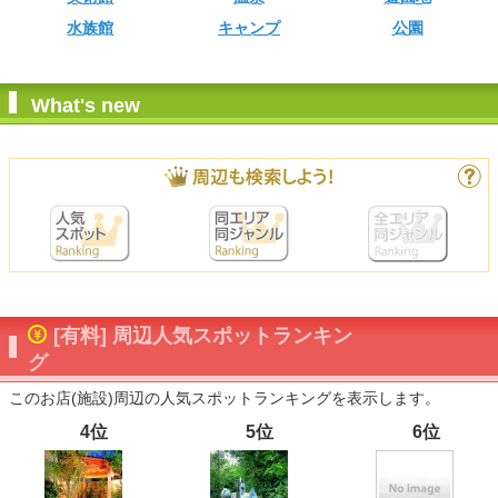
水族館
キャンプ
公園
What's new
[有料] 周辺人気スポットランキン
グ
このお店(施設)周辺の人気スポットランキングを表示します。
4位
5位
6位